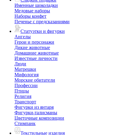
Именные шоколадки
Медовые наборы
Наборы конфет
Печенье с предсказаниями
Статуэтки и фигурки
Ангелы
Герои и персонажи
Дикие животные
Домашние животные
Известные личности
Люди
Матрешки
Мифология
Морские обитатели
Профессии
Птицы
Религия
Транспорт
Фигурки из янтаря
Фигурки-талисманы
Цветочные композиции
Стимпанк
Текстильные изделия