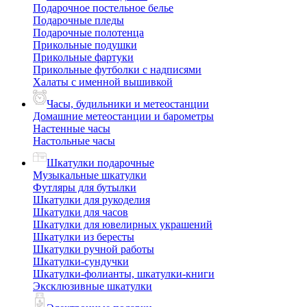
Подарочное постельное белье
Подарочные пледы
Подарочные полотенца
Прикольные подушки
Прикольные фартуки
Прикольные футболки с надписями
Халаты с именной вышивкой
Часы, будильники и метеостанции
Домашние метеостанции и барометры
Настенные часы
Настольные часы
Шкатулки подарочные
Музыкальные шкатулки
Футляры для бутылки
Шкатулки для рукоделия
Шкатулки для часов
Шкатулки для ювелирных украшений
Шкатулки из бересты
Шкатулки ручной работы
Шкатулки-сундучки
Шкатулки-фолианты, шкатулки-книги
Эксклюзивные шкатулки