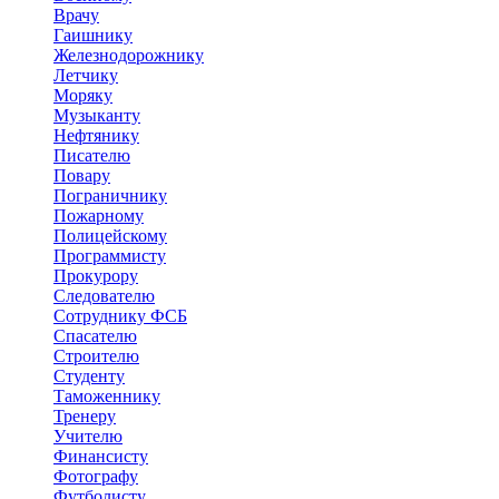
Врачу
Гаишнику
Железнодорожнику
Летчику
Моряку
Музыканту
Нефтянику
Писателю
Повару
Пограничнику
Пожарному
Полицейскому
Программисту
Прокурору
Следователю
Сотруднику ФСБ
Спасателю
Строителю
Студенту
Таможеннику
Тренеру
Учителю
Финансисту
Фотографу
Футболисту