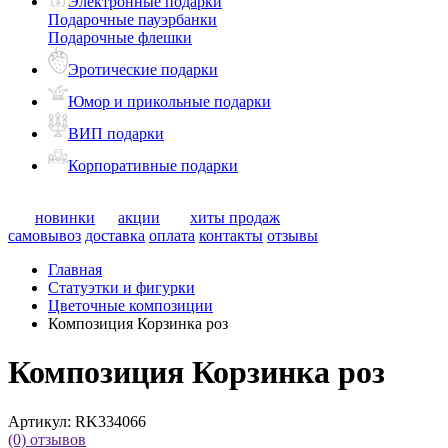
Электронные подарки
Подарочные пауэрбанки
Подарочные флешки
Эротические подарки
Юмор и прикольные подарки
ВИП подарки
Корпоративные подарки
новинки
акции
хиты продаж
самовывоз
доставка
оплата
контакты
отзывы
Главная
Статуэтки и фигурки
Цветочные композиции
Композиция Корзинка роз
Композиция Корзинка роз
Артикул:
RK334066
(0)
отзывов