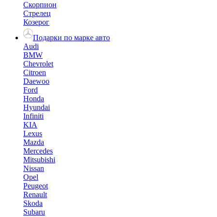
Скорпион
Стрелец
Козерог
Подарки по марке авто
Audi
BMW
Chevrolet
Citroen
Daewoo
Ford
Honda
Hyundai
Infiniti
KIA
Lexus
Mazda
Mercedes
Mitsubishi
Nissan
Opel
Peugeot
Renault
Skoda
Subaru