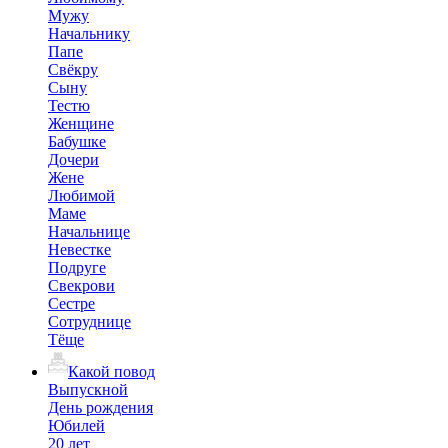
Мужу
Начальнику
Папе
Свёкру
Сыну
Тестю
Женщине
Бабушке
Дочери
Жене
Любимой
Маме
Начальнице
Невестке
Подруге
Свекрови
Сестре
Сотруднице
Тёще
Какой повод
Выпускной
День рождения
Юбилей
20 лет