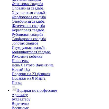
Фаянсовая свадьба
Оловянная свадьба
Хрустальная свадьба
Фарфоровая свадьба
Серебряная свадьба
Жемчужная свадьба
Коралловая свадьба
Рубиновая свадьба
Сапфировая свадьба
Золотая свадьба
Изумрудная свадьба
Бриллиантовая свадьба
Рождение ребенка
Новоселье
День Святого Валентина
Новый Год
Подарки на 23 февраля
Подарки на 8 Марта
Пасха
Подарки по профессиям
Адвокату
Бухгалтеру
Водителю
Военному