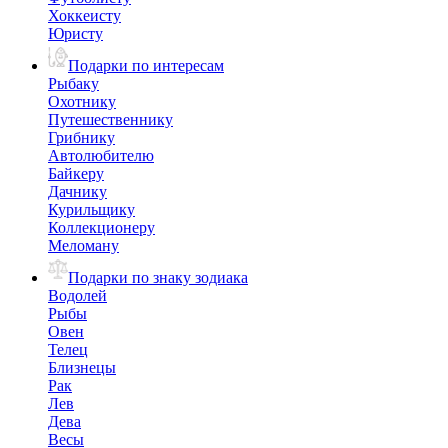
Хоккеисту
Юристу
Подарки по интересам
Рыбаку
Охотнику
Путешественнику
Грибнику
Автолюбителю
Байкеру
Дачнику
Курильщику
Коллекционеру
Меломану
Подарки по знаку зодиака
Водолей
Рыбы
Овен
Телец
Близнецы
Рак
Лев
Дева
Весы