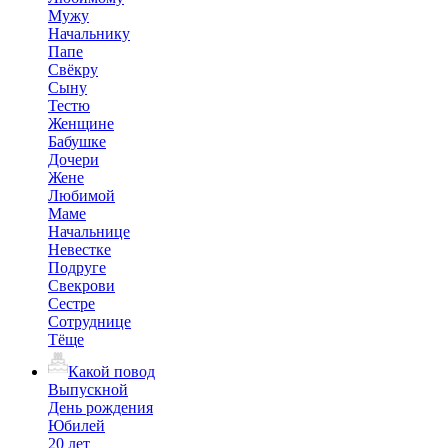
Мужу
Начальнику
Папе
Свёкру
Сыну
Тестю
Женщине
Бабушке
Дочери
Жене
Любимой
Маме
Начальнице
Невестке
Подруге
Свекрови
Сестре
Сотруднице
Тёще
Какой повод
Выпускной
День рождения
Юбилей
20 лет