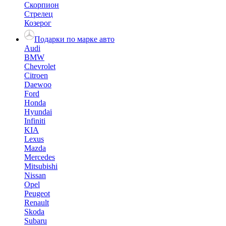
Скорпион
Стрелец
Козерог
Подарки по марке авто
Audi
BMW
Chevrolet
Citroen
Daewoo
Ford
Honda
Hyundai
Infiniti
KIA
Lexus
Mazda
Mercedes
Mitsubishi
Nissan
Opel
Peugeot
Renault
Skoda
Subaru