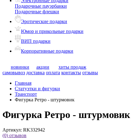
Электронные подарки
Подарочные пауэрбанки
Подарочные флешки
Эротические подарки
Юмор и прикольные подарки
ВИП подарки
Корпоративные подарки
новинки
акции
хиты продаж
самовывоз
доставка
оплата
контакты
отзывы
Главная
Статуэтки и фигурки
Транспорт
Фигурка Ретро - штурмовик
Фигурка Ретро - штурмовик
Артикул:
RK332942
(0)
отзывов