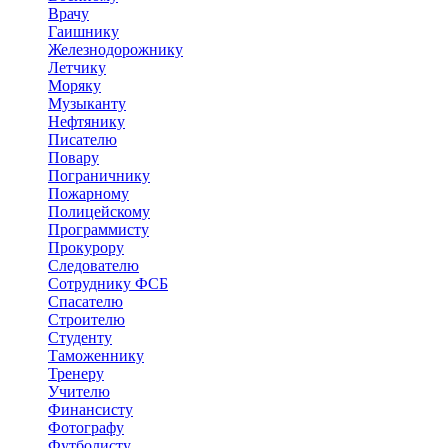
Врачу
Гаишнику
Железнодорожнику
Летчику
Моряку
Музыканту
Нефтянику
Писателю
Повару
Пограничнику
Пожарному
Полицейскому
Программисту
Прокурору
Следователю
Сотруднику ФСБ
Спасателю
Строителю
Студенту
Таможеннику
Тренеру
Учителю
Финансисту
Фотографу
Футболисту