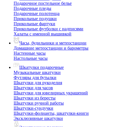
Подарочное постельное белье
Подарочные пледы
Подарочные полотенца
Прикольные подушки
Прикольные фартуки
Прикольные футболки с надписями
Халаты с именной вышивкой
Часы, будильники и метеостанции
Домашние метеостанции и барометры
Настенные часы
Настольные часы
Шкатулки подарочные
Музыкальные шкатулки
Футляры для бутылки
Шкатулки для рукоделия
Шкатулки для часов
Шкатулки для ювелирных украшений
Шкатулки из бересты
Шкатулки ручной работы
Шкатулки-сундучки
Шкатулки-фолианты, шкатулки-книги
Эксклюзивные шкатулки