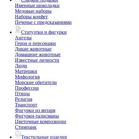
Именные шоколадки
Медовые наборы
Наборы конфет
Печенье с предсказаниями
Статуэтки и фигурки
Ангелы
Герои и персонажи
Дикие животные
Домашние животные
Известные личности
Люди
Матрешки
Мифология
Морские обитатели
Профессии
Птицы
Религия
Транспорт
Фигурки из янтаря
Фигурки-талисманы
Цветочные композиции
Стимпанк
Текстильные изделия