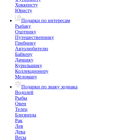
Хоккеисту
Юристу
Подарки по интересам
Рыбаку
Охотнику
Путешественнику
Грибнику
Автолюбителю
Байкеру
Дачнику
Курильщику
Коллекционеру
Меломану
Подарки по знаку зодиака
Водолей
Рыбы
Овен
Телец
Близнецы
Рак
Лев
Дева
Весы