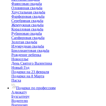
Фаянсовая свадьба
Оловянная свадьба
Хрустальная свадьба
Фарфоровая свадьба
Серебряная свадьба
Жемчужная свадьба
Коралловая свадьба
Рубиновая свадьба
Сапфировая свадьба
Золотая свадьба
Изумрудная свадьба
Бриллиантовая свадьба
Рождение ребенка
Новоселье
День Святого Валентина
Новый Год
Подарки на 23 февраля
Подарки на 8 Марта
Пасха
Подарки по профессиям
Адвокату
Бухгалтеру
Водителю
Военному