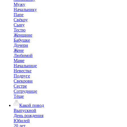
Мужу
Начальнику
Папе
Свёкру
Сыну
Тестю
Женщине
Бабушке
Дочери
Жене
Любимой
Маме
Начальнице
Невестке
Подруге
Свекрови
Сестре
Сотруднице
Тёще
Какой повод
Выпускной
День рождения
Юбилей
20 лет