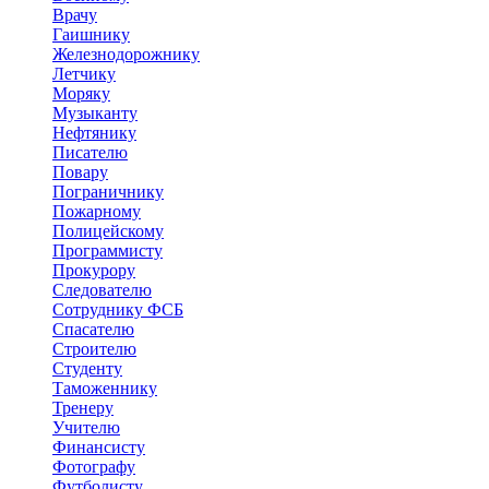
Врачу
Гаишнику
Железнодорожнику
Летчику
Моряку
Музыканту
Нефтянику
Писателю
Повару
Пограничнику
Пожарному
Полицейскому
Программисту
Прокурору
Следователю
Сотруднику ФСБ
Спасателю
Строителю
Студенту
Таможеннику
Тренеру
Учителю
Финансисту
Фотографу
Футболисту