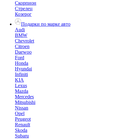
Скорпион
Стрелец
Козерог
Подарки по марке авто
Audi
BMW
Chevrolet
Citroen
Daewoo
Ford
Honda
Hyundai
Infiniti
KIA
Lexus
Mazda
Mercedes
Mitsubishi
Nissan
Opel
Peugeot
Renault
Skoda
Subaru