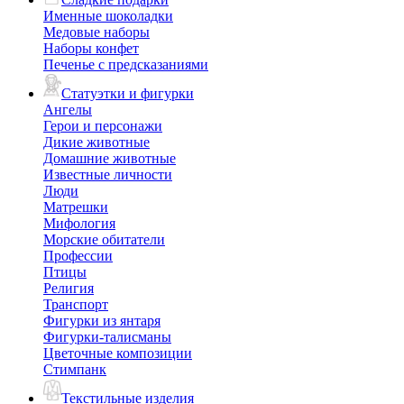
Именные шоколадки
Медовые наборы
Наборы конфет
Печенье с предсказаниями
Статуэтки и фигурки
Ангелы
Герои и персонажи
Дикие животные
Домашние животные
Известные личности
Люди
Матрешки
Мифология
Морские обитатели
Профессии
Птицы
Религия
Транспорт
Фигурки из янтаря
Фигурки-талисманы
Цветочные композиции
Стимпанк
Текстильные изделия