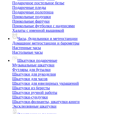
Подарочное постельное белье
Подарочные пледы
Подарочные полотенца
Прикольные подушки
Прикольные фартуки
Прикольные футболки с надписями
Халаты с именной вышивкой
Часы, будильники и метеостанции
Домашние метеостанции и барометры
Настенные часы
Настольные часы
Шкатулки подарочные
Музыкальные шкатулки
Футляры для бутылки
Шкатулки для рукоделия
Шкатулки для часов
Шкатулки для ювелирных украшений
Шкатулки из бересты
Шкатулки ручной работы
Шкатулки-сундучки
Шкатулки-фолианты, шкатулки-книги
Эксклюзивные шкатулки