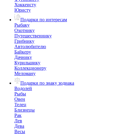
Хоккеисту
Юристу
Подарки по интересам
Рыбаку
Охотнику
Путешественнику
Грибнику
Автолюбителю
Байкеру
Дачнику
Курильщику
Коллекционеру
Меломану
Подарки по знаку зодиака
Водолей
Рыбы
Овен
Телец
Близнецы
Рак
Лев
Дева
Весы