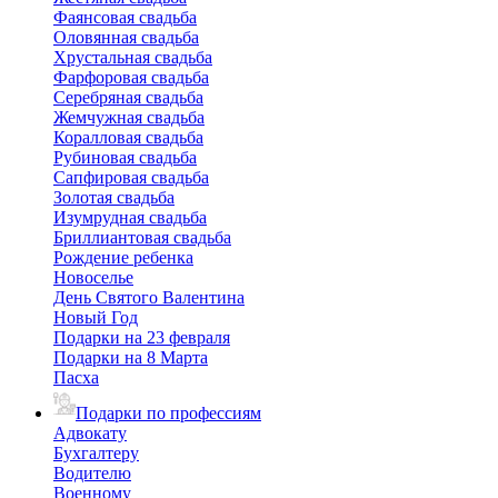
Фаянсовая свадьба
Оловянная свадьба
Хрустальная свадьба
Фарфоровая свадьба
Серебряная свадьба
Жемчужная свадьба
Коралловая свадьба
Рубиновая свадьба
Сапфировая свадьба
Золотая свадьба
Изумрудная свадьба
Бриллиантовая свадьба
Рождение ребенка
Новоселье
День Святого Валентина
Новый Год
Подарки на 23 февраля
Подарки на 8 Марта
Пасха
Подарки по профессиям
Адвокату
Бухгалтеру
Водителю
Военному