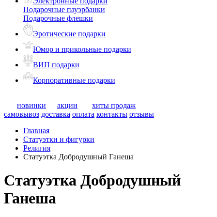
Электронные подарки
Подарочные пауэрбанки
Подарочные флешки
Эротические подарки
Юмор и прикольные подарки
ВИП подарки
Корпоративные подарки
новинки
акции
хиты продаж
самовывоз
доставка
оплата
контакты
отзывы
Главная
Статуэтки и фигурки
Религия
Статуэтка Добродушный Ганеша
Статуэтка Добродушный
Ганеша