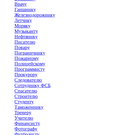
Врачу
Гаишнику
Железнодорожнику
Летчику
Моряку
Музыканту
Нефтянику
Писателю
Повару
Пограничнику
Пожарному
Полицейскому
Программисту
Прокурору
Следователю
Сотруднику ФСБ
Спасателю
Строителю
Студенту
Таможеннику
Тренеру
Учителю
Финансисту
Фотографу
Футболисту