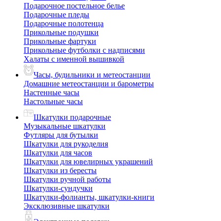
Подарочное постельное белье
Подарочные пледы
Подарочные полотенца
Прикольные подушки
Прикольные фартуки
Прикольные футболки с надписями
Халаты с именной вышивкой
Часы, будильники и метеостанции
Домашние метеостанции и барометры
Настенные часы
Настольные часы
Шкатулки подарочные
Музыкальные шкатулки
Футляры для бутылки
Шкатулки для рукоделия
Шкатулки для часов
Шкатулки для ювелирных украшений
Шкатулки из бересты
Шкатулки ручной работы
Шкатулки-сундучки
Шкатулки-фолианты, шкатулки-книги
Эксклюзивные шкатулки