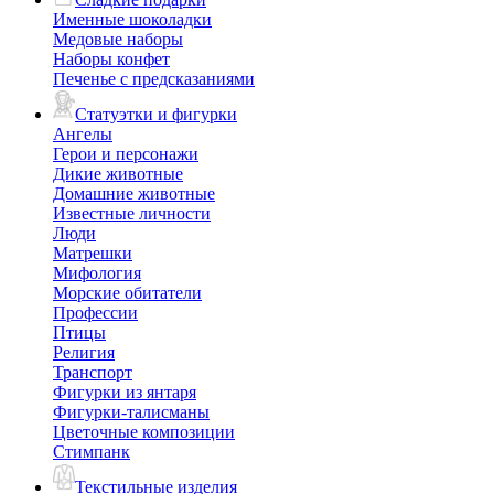
Именные шоколадки
Медовые наборы
Наборы конфет
Печенье с предсказаниями
Статуэтки и фигурки
Ангелы
Герои и персонажи
Дикие животные
Домашние животные
Известные личности
Люди
Матрешки
Мифология
Морские обитатели
Профессии
Птицы
Религия
Транспорт
Фигурки из янтаря
Фигурки-талисманы
Цветочные композиции
Стимпанк
Текстильные изделия