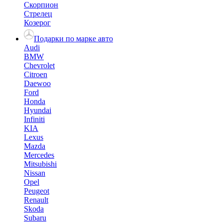
Скорпион
Стрелец
Козерог
Подарки по марке авто
Audi
BMW
Chevrolet
Citroen
Daewoo
Ford
Honda
Hyundai
Infiniti
KIA
Lexus
Mazda
Mercedes
Mitsubishi
Nissan
Opel
Peugeot
Renault
Skoda
Subaru