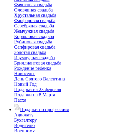
Фаянсовая свадьба
Оловянная свадьба
Хрустальная свадьба
Фарфоровая свадьба
Серебряная свадьба
Жемчужная свадьба
Коралловая свадьба
Рубиновая свадьба
Сапфировая свадьба
Золотая свадьба
Изумрудная свадьба
Бриллиантовая свадьба
Рождение ребенка
Новоселье
День Святого Валентина
Новый Год
Подарки на 23 февраля
Подарки на 8 Марта
Пасха
Подарки по профессиям
Адвокату
Бухгалтеру
Водителю
Военному