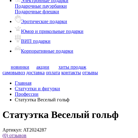
Электронные подарки
Подарочные пауэрбанки
Подарочные флешки
Эротические подарки
Юмор и прикольные подарки
ВИП подарки
Корпоративные подарки
новинки
акции
хиты продаж
самовывоз
доставка
оплата
контакты
отзывы
Главная
Статуэтки и фигурки
Профессии
Статуэтка Веселый гольф
Статуэтка Веселый гольф
Артикул:
AT2024287
(0)
отзывов