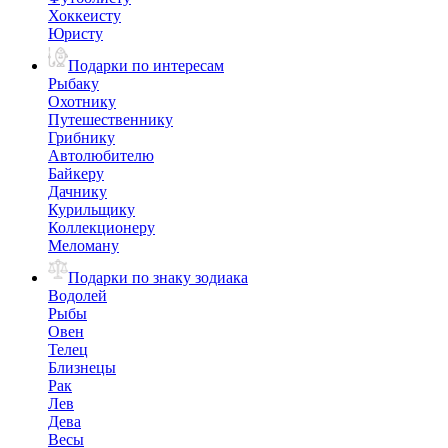
Хоккеисту
Юристу
Подарки по интересам
Рыбаку
Охотнику
Путешественнику
Грибнику
Автолюбителю
Байкеру
Дачнику
Курильщику
Коллекционеру
Меломану
Подарки по знаку зодиака
Водолей
Рыбы
Овен
Телец
Близнецы
Рак
Лев
Дева
Весы