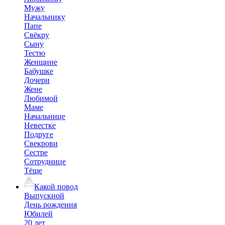
Мужу
Начальнику
Папе
Свёкру
Сыну
Тестю
Женщине
Бабушке
Дочери
Жене
Любимой
Маме
Начальнице
Невестке
Подруге
Свекрови
Сестре
Сотруднице
Тёще
Какой повод
Выпускной
День рождения
Юбилей
20 лет