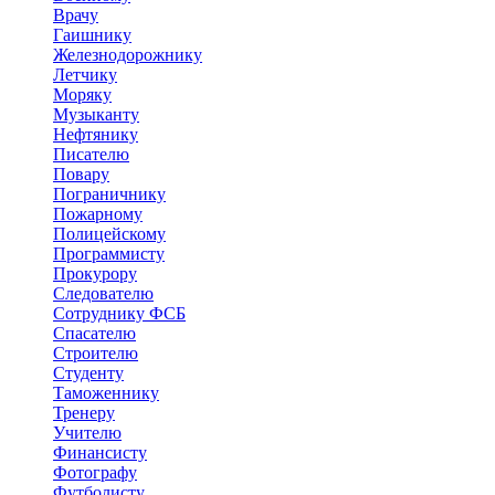
Врачу
Гаишнику
Железнодорожнику
Летчику
Моряку
Музыканту
Нефтянику
Писателю
Повару
Пограничнику
Пожарному
Полицейскому
Программисту
Прокурору
Следователю
Сотруднику ФСБ
Спасателю
Строителю
Студенту
Таможеннику
Тренеру
Учителю
Финансисту
Фотографу
Футболисту