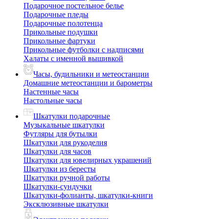
Подарочное постельное белье
Подарочные пледы
Подарочные полотенца
Прикольные подушки
Прикольные фартуки
Прикольные футболки с надписями
Халаты с именной вышивкой
Часы, будильники и метеостанции
Домашние метеостанции и барометры
Настенные часы
Настольные часы
Шкатулки подарочные
Музыкальные шкатулки
Футляры для бутылки
Шкатулки для рукоделия
Шкатулки для часов
Шкатулки для ювелирных украшений
Шкатулки из бересты
Шкатулки ручной работы
Шкатулки-сундучки
Шкатулки-фолианты, шкатулки-книги
Эксклюзивные шкатулки