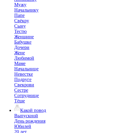
Мужу
Начальнику
Папе
Свёкру
Сыну
Тестю
Женщине
Бабушке
Дочери
Жене
Любимой
Маме
Начальнице
Невестке
Подруге
Свекрови
Сестре
Сотруднице
Тёще
Какой повод
Выпускной
День рождения
Юбилей
20 лет