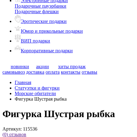
Электронные подарки
Подарочные пауэрбанки
Подарочные флешки
Эротические подарки
Юмор и прикольные подарки
ВИП подарки
Корпоративные подарки
новинки
акции
хиты продаж
самовывоз
доставка
оплата
контакты
отзывы
Главная
Статуэтки и фигурки
Морские обитатели
Фигурка Шустрая рыбка
Фигурка Шустрая рыбка
Артикул:
115536
(0)
отзывов