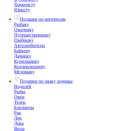
Хоккеисту
Юристу
Подарки по интересам
Рыбаку
Охотнику
Путешественнику
Грибнику
Автолюбителю
Байкеру
Дачнику
Курильщику
Коллекционеру
Меломану
Подарки по знаку зодиака
Водолей
Рыбы
Овен
Телец
Близнецы
Рак
Лев
Дева
Весы