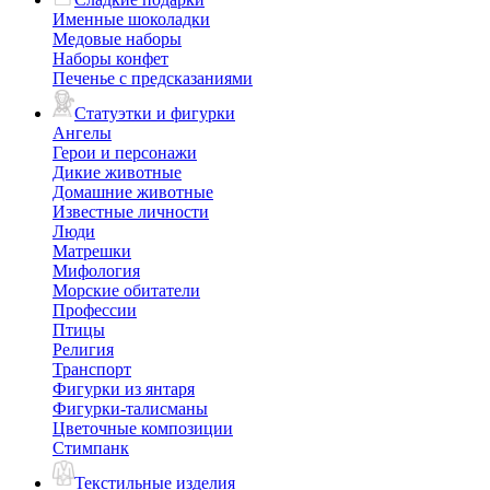
Именные шоколадки
Медовые наборы
Наборы конфет
Печенье с предсказаниями
Статуэтки и фигурки
Ангелы
Герои и персонажи
Дикие животные
Домашние животные
Известные личности
Люди
Матрешки
Мифология
Морские обитатели
Профессии
Птицы
Религия
Транспорт
Фигурки из янтаря
Фигурки-талисманы
Цветочные композиции
Стимпанк
Текстильные изделия