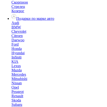
Скорпион
Стрелец
Козерог
Подарки по марке авто
Audi
BMW
Chevrolet
Citroen
Daewoo
Ford
Honda
Hyundai
Infiniti
KIA
Lexus
Mazda
Mercedes
Mitsubishi
Nissan
Opel
Peugeot
Renault
Skoda
Subaru