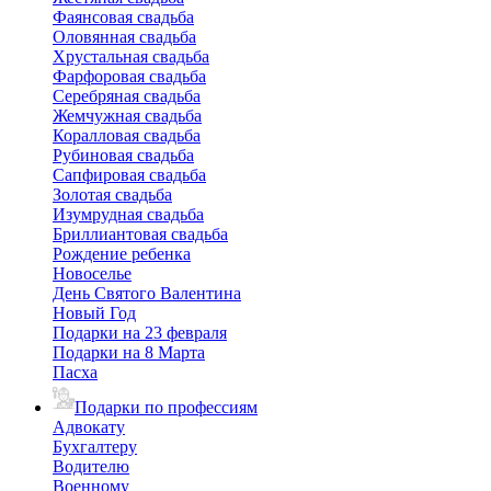
Фаянсовая свадьба
Оловянная свадьба
Хрустальная свадьба
Фарфоровая свадьба
Серебряная свадьба
Жемчужная свадьба
Коралловая свадьба
Рубиновая свадьба
Сапфировая свадьба
Золотая свадьба
Изумрудная свадьба
Бриллиантовая свадьба
Рождение ребенка
Новоселье
День Святого Валентина
Новый Год
Подарки на 23 февраля
Подарки на 8 Марта
Пасха
Подарки по профессиям
Адвокату
Бухгалтеру
Водителю
Военному