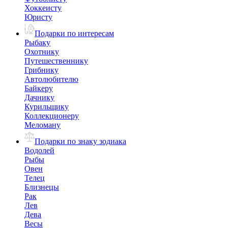
Хоккеисту
Юристу
Подарки по интересам
Рыбаку
Охотнику
Путешественнику
Грибнику
Автолюбителю
Байкеру
Дачнику
Курильщику
Коллекционеру
Меломану
Подарки по знаку зодиака
Водолей
Рыбы
Овен
Телец
Близнецы
Рак
Лев
Дева
Весы