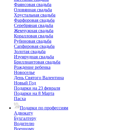
Фаянсовая свадьба
Оловянная свадьба
Хрустальная свадьба
Фарфоровая свадьба
Серебряная свадьба
Жемчужная свадьба
Коралловая свадьба
Рубиновая свадьба
Сапфировая свадьба
Золотая свадьба
Изумрудная свадьба
Бриллиантовая свадьба
Рождение ребенка
Новоселье
День Святого Валентина
Новый Год
Подарки на 23 февраля
Подарки на 8 Марта
Пасха
Подарки по профессиям
Адвокату
Бухгалтеру
Водителю
Военному