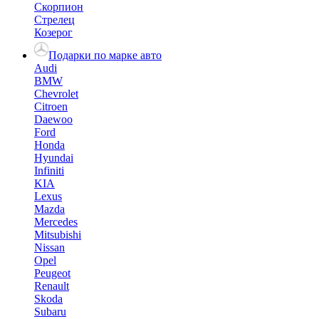
Скорпион
Стрелец
Козерог
Подарки по марке авто
Audi
BMW
Chevrolet
Citroen
Daewoo
Ford
Honda
Hyundai
Infiniti
KIA
Lexus
Mazda
Mercedes
Mitsubishi
Nissan
Opel
Peugeot
Renault
Skoda
Subaru