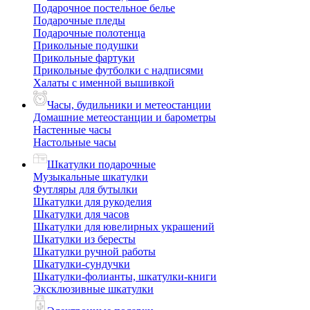
Подарочное постельное белье
Подарочные пледы
Подарочные полотенца
Прикольные подушки
Прикольные фартуки
Прикольные футболки с надписями
Халаты с именной вышивкой
Часы, будильники и метеостанции
Домашние метеостанции и барометры
Настенные часы
Настольные часы
Шкатулки подарочные
Музыкальные шкатулки
Футляры для бутылки
Шкатулки для рукоделия
Шкатулки для часов
Шкатулки для ювелирных украшений
Шкатулки из бересты
Шкатулки ручной работы
Шкатулки-сундучки
Шкатулки-фолианты, шкатулки-книги
Эксклюзивные шкатулки