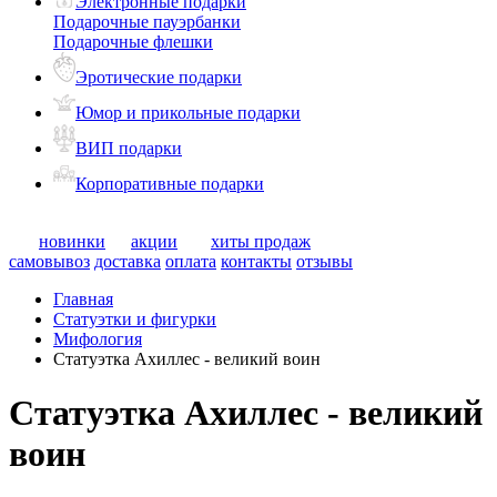
Электронные подарки
Подарочные пауэрбанки
Подарочные флешки
Эротические подарки
Юмор и прикольные подарки
ВИП подарки
Корпоративные подарки
новинки
акции
хиты продаж
самовывоз
доставка
оплата
контакты
отзывы
Главная
Статуэтки и фигурки
Мифология
Статуэтка Ахиллес - великий воин
Статуэтка Ахиллес - великий
воин