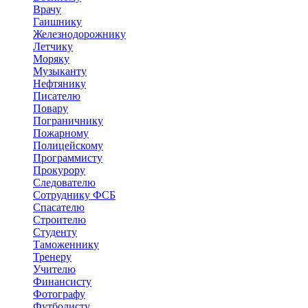
Врачу
Гаишнику
Железнодорожнику
Летчику
Моряку
Музыканту
Нефтянику
Писателю
Повару
Пограничнику
Пожарному
Полицейскому
Программисту
Прокурору
Следователю
Сотруднику ФСБ
Спасателю
Строителю
Студенту
Таможеннику
Тренеру
Учителю
Финансисту
Фотографу
Футболисту