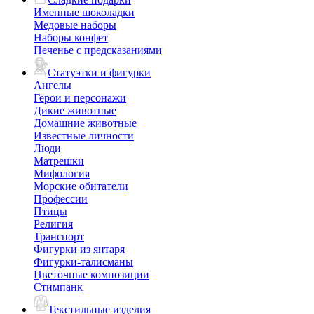
Именные шоколадки
Медовые наборы
Наборы конфет
Печенье с предсказаниями
Статуэтки и фигурки
Ангелы
Герои и персонажи
Дикие животные
Домашние животные
Известные личности
Люди
Матрешки
Мифология
Морские обитатели
Профессии
Птицы
Религия
Транспорт
Фигурки из янтаря
Фигурки-талисманы
Цветочные композиции
Стимпанк
Текстильные изделия