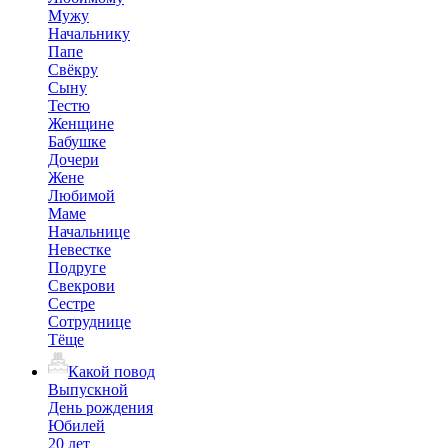
Мужу
Начальнику
Папе
Свёкру
Сыну
Тестю
Женщине
Бабушке
Дочери
Жене
Любимой
Маме
Начальнице
Невестке
Подруге
Свекрови
Сестре
Сотруднице
Тёще
Какой повод
Выпускной
День рождения
Юбилей
20 лет