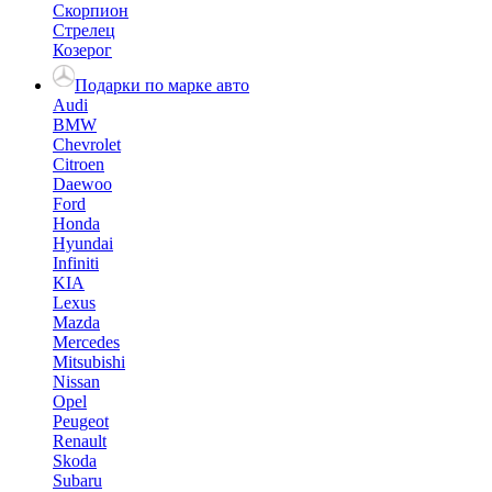
Скорпион
Стрелец
Козерог
Подарки по марке авто
Audi
BMW
Chevrolet
Citroen
Daewoo
Ford
Honda
Hyundai
Infiniti
KIA
Lexus
Mazda
Mercedes
Mitsubishi
Nissan
Opel
Peugeot
Renault
Skoda
Subaru