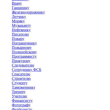
Врачу
Гаишнику
Железнодорожнику
Летчику
Моряку
Музыканту
Нефтянику
Писателю
Повару
Пограничнику
Пожарному
Полицейскому
Программисту
Прокурору
Следователю
Сотруднику ФСБ
Спасателю
Строителю
Студенту
Таможеннику
Тренеру
Учителю
Финансисту
Фотографу
Футболисту