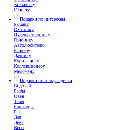
Хоккеисту
Юристу
Подарки по интересам
Рыбаку
Охотнику
Путешественнику
Грибнику
Автолюбителю
Байкеру
Дачнику
Курильщику
Коллекционеру
Меломану
Подарки по знаку зодиака
Водолей
Рыбы
Овен
Телец
Близнецы
Рак
Лев
Дева
Весы