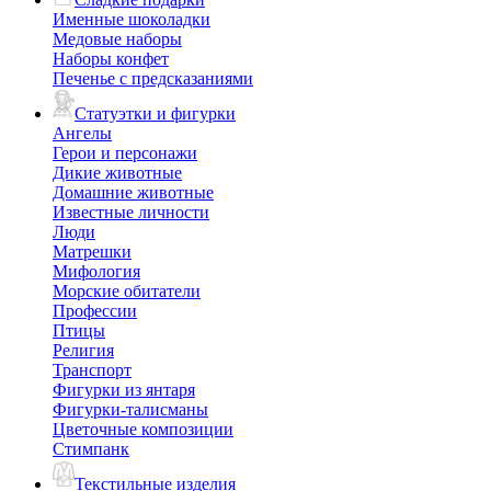
Именные шоколадки
Медовые наборы
Наборы конфет
Печенье с предсказаниями
Статуэтки и фигурки
Ангелы
Герои и персонажи
Дикие животные
Домашние животные
Известные личности
Люди
Матрешки
Мифология
Морские обитатели
Профессии
Птицы
Религия
Транспорт
Фигурки из янтаря
Фигурки-талисманы
Цветочные композиции
Стимпанк
Текстильные изделия