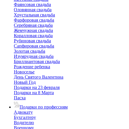
Фаянсовая свадьба
Оловянная свадьба
Хрустальная свадьба
Фарфоровая свадьба
Серебряная свадьба
Жемчужная свадьба
Коралловая свадьба
Рубиновая свадьба
Сапфировая свадьба
Золотая свадьба
Изумрудная свадьба
Бриллиантовая свадьба
Рождение ребенка
Новоселье
День Святого Валентина
Новый Год
Подарки на 23 февраля
Подарки на 8 Марта
Пасха
Подарки по профессиям
Адвокату
Бухгалтеру
Водителю
Военному