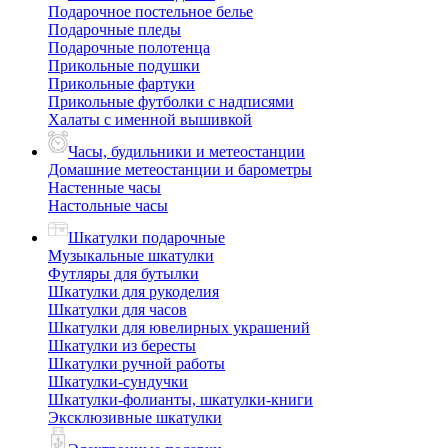
Подарочное постельное белье
Подарочные пледы
Подарочные полотенца
Прикольные подушки
Прикольные фартуки
Прикольные футболки с надписями
Халаты с именной вышивкой
Часы, будильники и метеостанции
Домашние метеостанции и барометры
Настенные часы
Настольные часы
Шкатулки подарочные
Музыкальные шкатулки
Футляры для бутылки
Шкатулки для рукоделия
Шкатулки для часов
Шкатулки для ювелирных украшений
Шкатулки из бересты
Шкатулки ручной работы
Шкатулки-сундучки
Шкатулки-фолианты, шкатулки-книги
Эксклюзивные шкатулки