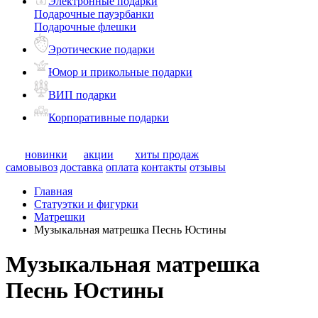
Электронные подарки
Подарочные пауэрбанки
Подарочные флешки
Эротические подарки
Юмор и прикольные подарки
ВИП подарки
Корпоративные подарки
новинки
акции
хиты продаж
самовывоз
доставка
оплата
контакты
отзывы
Главная
Статуэтки и фигурки
Матрешки
Музыкальная матрешка Песнь Юстины
Музыкальная матрешка
Песнь Юстины