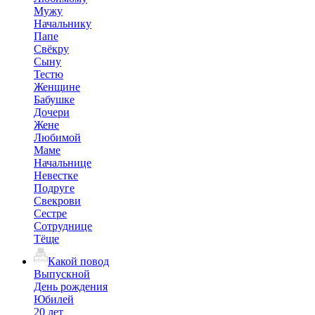
Мужу
Начальнику
Папе
Свёкру
Сыну
Тестю
Женщине
Бабушке
Дочери
Жене
Любимой
Маме
Начальнице
Невестке
Подруге
Свекрови
Сестре
Сотруднице
Тёще
Какой повод
Выпускной
День рождения
Юбилей
20 лет