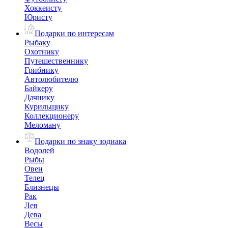
Хоккеисту
Юристу
Подарки по интересам
Рыбаку
Охотнику
Путешественнику
Грибнику
Автолюбителю
Байкеру
Дачнику
Курильщику
Коллекционеру
Меломану
Подарки по знаку зодиака
Водолей
Рыбы
Овен
Телец
Близнецы
Рак
Лев
Дева
Весы