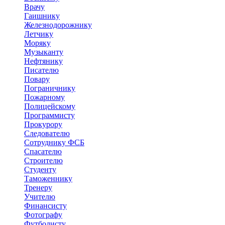
Врачу
Гаишнику
Железнодорожнику
Летчику
Моряку
Музыканту
Нефтянику
Писателю
Повару
Пограничнику
Пожарному
Полицейскому
Программисту
Прокурору
Следователю
Сотруднику ФСБ
Спасателю
Строителю
Студенту
Таможеннику
Тренеру
Учителю
Финансисту
Фотографу
Футболисту