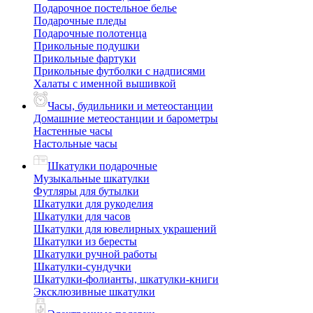
Подарочное постельное белье
Подарочные пледы
Подарочные полотенца
Прикольные подушки
Прикольные фартуки
Прикольные футболки с надписями
Халаты с именной вышивкой
Часы, будильники и метеостанции
Домашние метеостанции и барометры
Настенные часы
Настольные часы
Шкатулки подарочные
Музыкальные шкатулки
Футляры для бутылки
Шкатулки для рукоделия
Шкатулки для часов
Шкатулки для ювелирных украшений
Шкатулки из бересты
Шкатулки ручной работы
Шкатулки-сундучки
Шкатулки-фолианты, шкатулки-книги
Эксклюзивные шкатулки