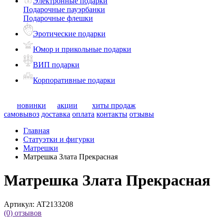
Электронные подарки
Подарочные пауэрбанки
Подарочные флешки
Эротические подарки
Юмор и прикольные подарки
ВИП подарки
Корпоративные подарки
новинки
акции
хиты продаж
самовывоз
доставка
оплата
контакты
отзывы
Главная
Статуэтки и фигурки
Матрешки
Матрешка Злата Прекрасная
Матрешка Злата Прекрасная
Артикул:
AT2133208
(0)
отзывов