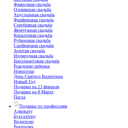
Фаянсовая свадьба
Оловянная свадьба
Хрустальная свадьба
Фарфоровая свадьба
Серебряная свадьба
Жемчужная свадьба
Коралловая свадьба
Рубиновая свадьба
Сапфировая свадьба
Золотая свадьба
Изумрудная свадьба
Бриллиантовая свадьба
Рождение ребенка
Новоселье
День Святого Валентина
Новый Год
Подарки на 23 февраля
Подарки на 8 Марта
Пасха
Подарки по профессиям
Адвокату
Бухгалтеру
Водителю
Военному