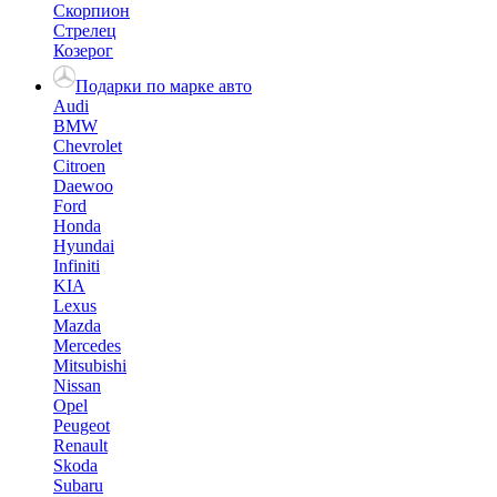
Скорпион
Стрелец
Козерог
Подарки по марке авто
Audi
BMW
Chevrolet
Citroen
Daewoo
Ford
Honda
Hyundai
Infiniti
KIA
Lexus
Mazda
Mercedes
Mitsubishi
Nissan
Opel
Peugeot
Renault
Skoda
Subaru