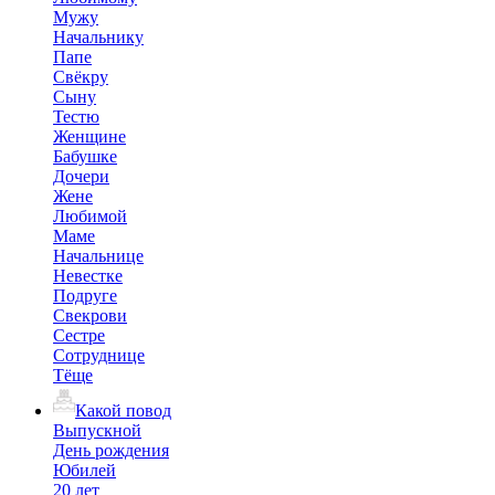
Мужу
Начальнику
Папе
Свёкру
Сыну
Тестю
Женщине
Бабушке
Дочери
Жене
Любимой
Маме
Начальнице
Невестке
Подруге
Свекрови
Сестре
Сотруднице
Тёще
Какой повод
Выпускной
День рождения
Юбилей
20 лет