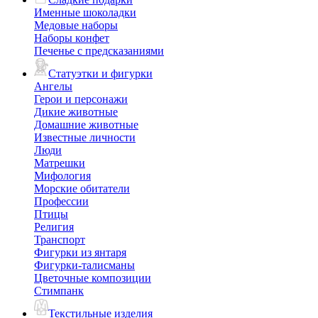
Именные шоколадки
Медовые наборы
Наборы конфет
Печенье с предсказаниями
Статуэтки и фигурки
Ангелы
Герои и персонажи
Дикие животные
Домашние животные
Известные личности
Люди
Матрешки
Мифология
Морские обитатели
Профессии
Птицы
Религия
Транспорт
Фигурки из янтаря
Фигурки-талисманы
Цветочные композиции
Стимпанк
Текстильные изделия