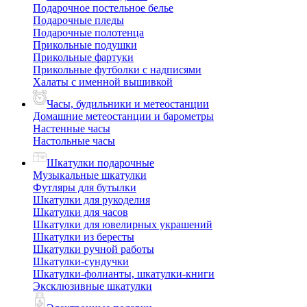
Подарочное постельное белье
Подарочные пледы
Подарочные полотенца
Прикольные подушки
Прикольные фартуки
Прикольные футболки с надписями
Халаты с именной вышивкой
Часы, будильники и метеостанции
Домашние метеостанции и барометры
Настенные часы
Настольные часы
Шкатулки подарочные
Музыкальные шкатулки
Футляры для бутылки
Шкатулки для рукоделия
Шкатулки для часов
Шкатулки для ювелирных украшений
Шкатулки из бересты
Шкатулки ручной работы
Шкатулки-сундучки
Шкатулки-фолианты, шкатулки-книги
Эксклюзивные шкатулки