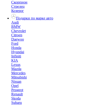
Скорпион
Стрелец
Козерог
Подарки по марке авто
Audi
BMW
Chevrolet
Citroen
Daewoo
Ford
Honda
Hyundai
Infiniti
KIA
Lexus
Mazda
Mercedes
Mitsubishi
Nissan
Opel
Peugeot
Renault
Skoda
Subaru