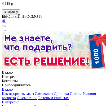
4 118 р
В корзину
БЫСТРЫЙ ПРОСМОТР
(0)
Важно
Интересно
Контакты
Присоединяйтесь
Важно
Как оформить заказ
Самовывоз
Доставка
Оплата
Условия
возврата
О компании
Оптовым клиентам
Интересно