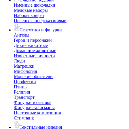
Именные шоколадки
Медовые наборы
Наборы конфет
Печенье с предсказаниями
Статуэтки и фигурки
Ангелы
Герои и персонажи
Дикие животные
Домашние животные
Известные личности
Люди
Матрешки
Мифология
Морские обитатели
Профессии
Птицы
Религия
Транспорт
Фигурки из янтаря
Фигурки-талисманы
Цветочные композиции
Стимпанк
Текстильные изделия