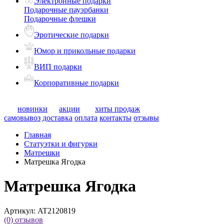
Электронные подарки
Подарочные пауэрбанки
Подарочные флешки
Эротические подарки
Юмор и прикольные подарки
ВИП подарки
Корпоративные подарки
новинки
акции
хиты продаж
самовывоз
доставка
оплата
контакты
отзывы
Главная
Статуэтки и фигурки
Матрешки
Матрешка Ягодка
Матрешка Ягодка
Артикул:
AT2120819
(0)
отзывов