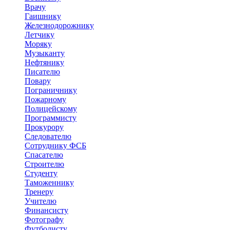
Врачу
Гаишнику
Железнодорожнику
Летчику
Моряку
Музыканту
Нефтянику
Писателю
Повару
Пограничнику
Пожарному
Полицейскому
Программисту
Прокурору
Следователю
Сотруднику ФСБ
Спасателю
Строителю
Студенту
Таможеннику
Тренеру
Учителю
Финансисту
Фотографу
Футболисту