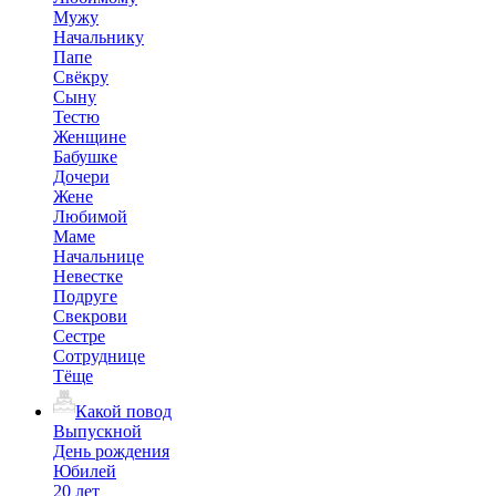
Мужу
Начальнику
Папе
Свёкру
Сыну
Тестю
Женщине
Бабушке
Дочери
Жене
Любимой
Маме
Начальнице
Невестке
Подруге
Свекрови
Сестре
Сотруднице
Тёще
Какой повод
Выпускной
День рождения
Юбилей
20 лет