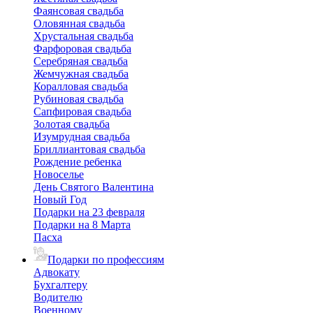
Фаянсовая свадьба
Оловянная свадьба
Хрустальная свадьба
Фарфоровая свадьба
Серебряная свадьба
Жемчужная свадьба
Коралловая свадьба
Рубиновая свадьба
Сапфировая свадьба
Золотая свадьба
Изумрудная свадьба
Бриллиантовая свадьба
Рождение ребенка
Новоселье
День Святого Валентина
Новый Год
Подарки на 23 февраля
Подарки на 8 Марта
Пасха
Подарки по профессиям
Адвокату
Бухгалтеру
Водителю
Военному