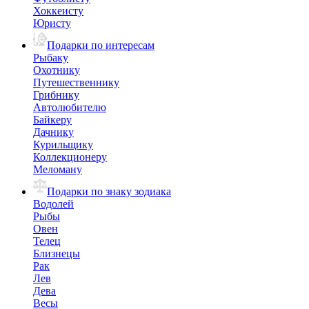
Хоккеисту
Юристу
Подарки по интересам
Рыбаку
Охотнику
Путешественнику
Грибнику
Автолюбителю
Байкеру
Дачнику
Курильщику
Коллекционеру
Меломану
Подарки по знаку зодиака
Водолей
Рыбы
Овен
Телец
Близнецы
Рак
Лев
Дева
Весы