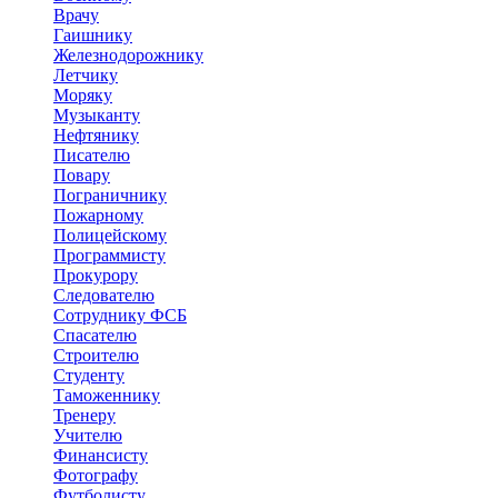
Врачу
Гаишнику
Железнодорожнику
Летчику
Моряку
Музыканту
Нефтянику
Писателю
Повару
Пограничнику
Пожарному
Полицейскому
Программисту
Прокурору
Следователю
Сотруднику ФСБ
Спасателю
Строителю
Студенту
Таможеннику
Тренеру
Учителю
Финансисту
Фотографу
Футболисту