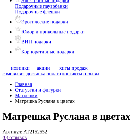
Электронные подарки
Подарочные пауэрбанки
Подарочные флешки
Эротические подарки
Юмор и прикольные подарки
ВИП подарки
Корпоративные подарки
новинки
акции
хиты продаж
самовывоз
доставка
оплата
контакты
отзывы
Главная
Статуэтки и фигурки
Матрешки
Матрешка Руслана в цветах
Матрешка Руслана в цветах
Артикул:
AT2152552
(0)
отзывов