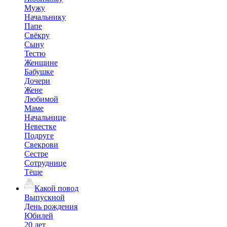
Мужу
Начальнику
Папе
Свёкру
Сыну
Тестю
Женщине
Бабушке
Дочери
Жене
Любимой
Маме
Начальнице
Невестке
Подруге
Свекрови
Сестре
Сотруднице
Тёще
Какой повод
Выпускной
День рождения
Юбилей
20 лет