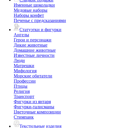
Именные шоколадки
Медовые наборы
Наборы конфет
Печенье с предсказаниями
Статуэтки и фигурки
Ангелы
Герои и персонажи
Дикие животные
Домашние животные
Известные личности
Люди
Матрешки
Мифология
Морские обитатели
Профессии
Птицы
Религия
Транспорт
Фигурки из янтаря
Фигурки-талисманы
Цветочные композиции
Стимпанк
Текстильные изделия