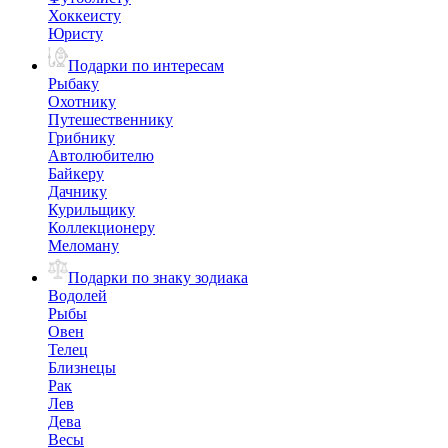
Хоккеисту
Юристу
Подарки по интересам
Рыбаку
Охотнику
Путешественнику
Грибнику
Автолюбителю
Байкеру
Дачнику
Курильщику
Коллекционеру
Меломану
Подарки по знаку зодиака
Водолей
Рыбы
Овен
Телец
Близнецы
Рак
Лев
Дева
Весы