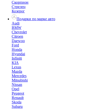
Скорпион
Стрелец
Козерог
Подарки по марке авто
Audi
BMW
Chevrolet
Citroen
Daewoo
Ford
Honda
Hyundai
Infiniti
KIA
Lexus
Mazda
Mercedes
Mitsubishi
Nissan
Opel
Peugeot
Renault
Skoda
Subaru