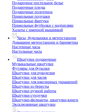
Подарочное постельное белье
Подарочные пледы
Подарочные полотенца
Прикольные подушки
Прикольные фартуки
Прикольные футболки с надписями
Халаты с именной вышивкой
Часы, будильники и метеостанции
Домашние метеостанции и барометры
Настенные часы
Настольные часы
Шкатулки подарочные
Музыкальные шкатулки
Футляры для бутылки
Шкатулки для рукоделия
Шкатулки для часов
Шкатулки для ювелирных украшений
Шкатулки из бересты
Шкатулки ручной работы
Шкатулки-сундучки
Шкатулки-фолианты, шкатулки-книги
Эксклюзивные шкатулки