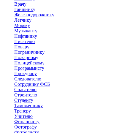
Врачу
Гаишнику
Железнодорожнику
Летчику
Моряку
Музыканту
Нефтянику
Писателю
Повару
Пограничнику
Пожарному
Полицейскому
Программисту
Прокурору
Следователю
Сотруднику ФСБ
Спасателю
Строителю
Студенту
Таможеннику
Тренеру
Учителю
Финансисту
Фотографу
Футболисту