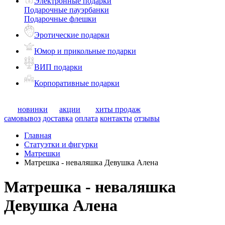
Электронные подарки
Подарочные пауэрбанки
Подарочные флешки
Эротические подарки
Юмор и прикольные подарки
ВИП подарки
Корпоративные подарки
новинки
акции
хиты продаж
самовывоз
доставка
оплата
контакты
отзывы
Главная
Статуэтки и фигурки
Матрешки
Матрешка - неваляшка Девушка Алена
Матрешка - неваляшка
Девушка Алена