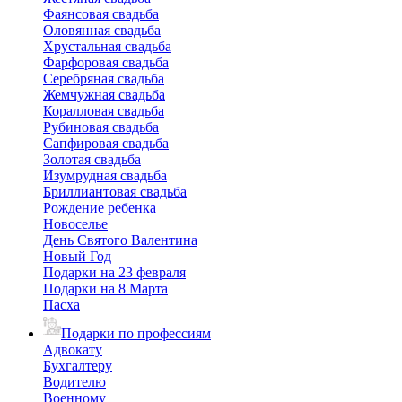
Фаянсовая свадьба
Оловянная свадьба
Хрустальная свадьба
Фарфоровая свадьба
Серебряная свадьба
Жемчужная свадьба
Коралловая свадьба
Рубиновая свадьба
Сапфировая свадьба
Золотая свадьба
Изумрудная свадьба
Бриллиантовая свадьба
Рождение ребенка
Новоселье
День Святого Валентина
Новый Год
Подарки на 23 февраля
Подарки на 8 Марта
Пасха
Подарки по профессиям
Адвокату
Бухгалтеру
Водителю
Военному