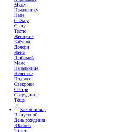
Мужу
Начальнику
Папе
Свёкру
Сыну
Тестю
Женщине
Бабушке
Дочери
Жене
Любимой
Маме
Начальнице
Невестке
Подруге
Свекрови
Сестре
Сотруднице
Тёще
Какой повод
Выпускной
День рождения
Юбилей
20 лет