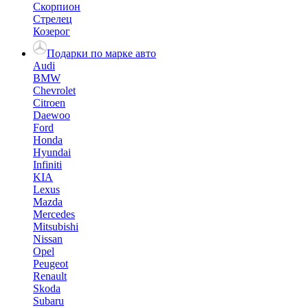
Скорпион
Стрелец
Козерог
Подарки по марке авто
Audi
BMW
Chevrolet
Citroen
Daewoo
Ford
Honda
Hyundai
Infiniti
KIA
Lexus
Mazda
Mercedes
Mitsubishi
Nissan
Opel
Peugeot
Renault
Skoda
Subaru