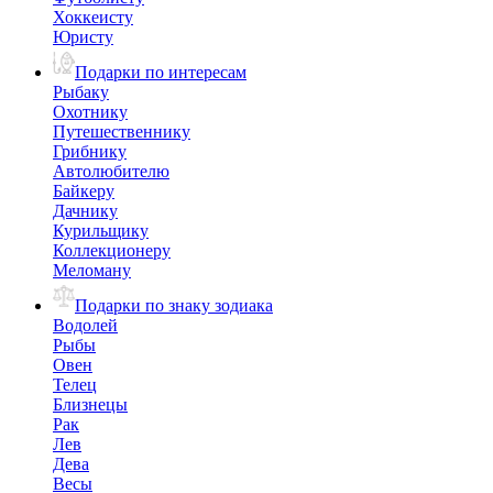
Хоккеисту
Юристу
Подарки по интересам
Рыбаку
Охотнику
Путешественнику
Грибнику
Автолюбителю
Байкеру
Дачнику
Курильщику
Коллекционеру
Меломану
Подарки по знаку зодиака
Водолей
Рыбы
Овен
Телец
Близнецы
Рак
Лев
Дева
Весы