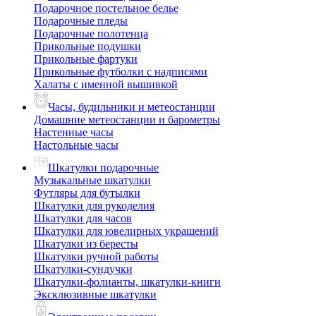
Подарочное постельное белье
Подарочные пледы
Подарочные полотенца
Прикольные подушки
Прикольные фартуки
Прикольные футболки с надписями
Халаты с именной вышивкой
Часы, будильники и метеостанции
Домашние метеостанции и барометры
Настенные часы
Настольные часы
Шкатулки подарочные
Музыкальные шкатулки
Футляры для бутылки
Шкатулки для рукоделия
Шкатулки для часов
Шкатулки для ювелирных украшений
Шкатулки из бересты
Шкатулки ручной работы
Шкатулки-сундучки
Шкатулки-фолианты, шкатулки-книги
Эксклюзивные шкатулки