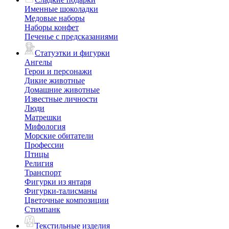
Именные шоколадки
Медовые наборы
Наборы конфет
Печенье с предсказаниями
Статуэтки и фигурки
Ангелы
Герои и персонажи
Дикие животные
Домашние животные
Известные личности
Люди
Матрешки
Мифология
Морские обитатели
Профессии
Птицы
Религия
Транспорт
Фигурки из янтаря
Фигурки-талисманы
Цветочные композиции
Стимпанк
Текстильные изделия