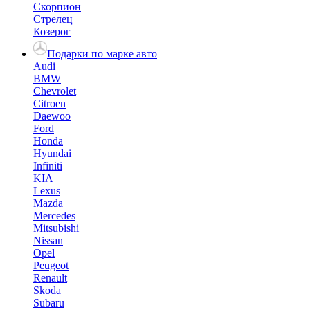
Скорпион
Стрелец
Козерог
Подарки по марке авто
Audi
BMW
Chevrolet
Citroen
Daewoo
Ford
Honda
Hyundai
Infiniti
KIA
Lexus
Mazda
Mercedes
Mitsubishi
Nissan
Opel
Peugeot
Renault
Skoda
Subaru