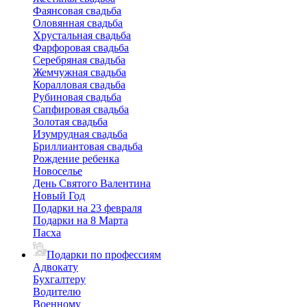
Фаянсовая свадьба
Оловянная свадьба
Хрустальная свадьба
Фарфоровая свадьба
Серебряная свадьба
Жемчужная свадьба
Коралловая свадьба
Рубиновая свадьба
Сапфировая свадьба
Золотая свадьба
Изумрудная свадьба
Бриллиантовая свадьба
Рождение ребенка
Новоселье
День Святого Валентина
Новый Год
Подарки на 23 февраля
Подарки на 8 Марта
Пасха
Подарки по профессиям
Адвокату
Бухгалтеру
Водителю
Военному