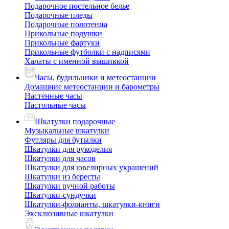
Подарочное постельное белье
Подарочные пледы
Подарочные полотенца
Прикольные подушки
Прикольные фартуки
Прикольные футболки с надписями
Халаты с именной вышивкой
Часы, будильники и метеостанции
Домашние метеостанции и барометры
Настенные часы
Настольные часы
Шкатулки подарочные
Музыкальные шкатулки
Футляры для бутылки
Шкатулки для рукоделия
Шкатулки для часов
Шкатулки для ювелирных украшений
Шкатулки из бересты
Шкатулки ручной работы
Шкатулки-сундучки
Шкатулки-фолианты, шкатулки-книги
Эксклюзивные шкатулки