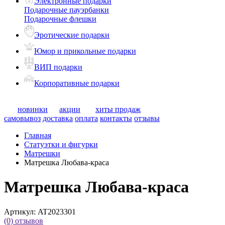
Электронные подарки
Подарочные пауэрбанки
Подарочные флешки
Эротические подарки
Юмор и прикольные подарки
ВИП подарки
Корпоративные подарки
новинки
акции
хиты продаж
самовывоз
доставка
оплата
контакты
отзывы
Главная
Статуэтки и фигурки
Матрешки
Матрешка Любава-краса
Матрешка Любава-краса
Артикул:
AT2023301
(0)
отзывов