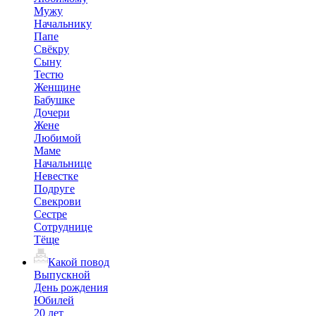
Мужу
Начальнику
Папе
Свёкру
Сыну
Тестю
Женщине
Бабушке
Дочери
Жене
Любимой
Маме
Начальнице
Невестке
Подруге
Свекрови
Сестре
Сотруднице
Тёще
Какой повод
Выпускной
День рождения
Юбилей
20 лет