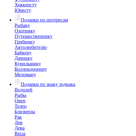
Хоккеисту
Юристу
Подарки по интересам
Рыбаку
Охотнику
Путешественнику
Грибнику
Автолюбителю
Байкеру
Дачнику
Курильщику
Коллекционеру
Меломану
Подарки по знаку зодиака
Водолей
Рыбы
Овен
Телец
Близнецы
Рак
Лев
Дева
Весы