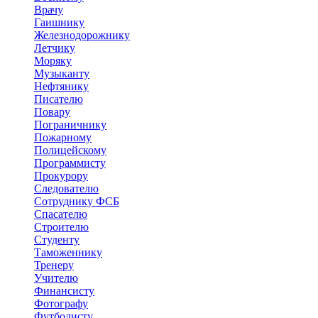
Врачу
Гаишнику
Железнодорожнику
Летчику
Моряку
Музыканту
Нефтянику
Писателю
Повару
Пограничнику
Пожарному
Полицейскому
Программисту
Прокурору
Следователю
Сотруднику ФСБ
Спасателю
Строителю
Студенту
Таможеннику
Тренеру
Учителю
Финансисту
Фотографу
Футболисту