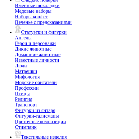
Именные шоколадки
Медовые наборы
Наборы конфет
Печенье с предсказаниями
Статуэтки и фигурки
Ангелы
Герои и персонажи
Дикие животные
Домашние животные
Известные личности
Люди
Матрешки
Мифология
Морские обитатели
Профессии
Птицы
Религия
Транспорт
Фигурки из янтаря
Фигурки-талисманы
Цветочные композиции
Стимпанк
Текстильные изделия