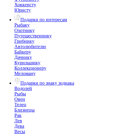
Хоккеисту
Юристу
Подарки по интересам
Рыбаку
Охотнику
Путешественнику
Грибнику
Автолюбителю
Байкеру
Дачнику
Курильщику
Коллекционеру
Меломану
Подарки по знаку зодиака
Водолей
Рыбы
Овен
Телец
Близнецы
Рак
Лев
Дева
Весы