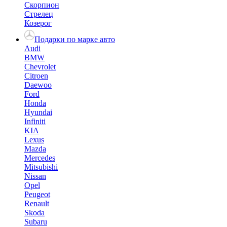
Скорпион
Стрелец
Козерог
Подарки по марке авто
Audi
BMW
Chevrolet
Citroen
Daewoo
Ford
Honda
Hyundai
Infiniti
KIA
Lexus
Mazda
Mercedes
Mitsubishi
Nissan
Opel
Peugeot
Renault
Skoda
Subaru