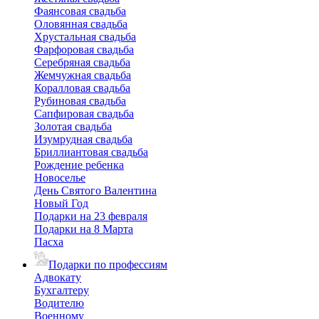
Фаянсовая свадьба
Оловянная свадьба
Хрустальная свадьба
Фарфоровая свадьба
Серебряная свадьба
Жемчужная свадьба
Коралловая свадьба
Рубиновая свадьба
Сапфировая свадьба
Золотая свадьба
Изумрудная свадьба
Бриллиантовая свадьба
Рождение ребенка
Новоселье
День Святого Валентина
Новый Год
Подарки на 23 февраля
Подарки на 8 Марта
Пасха
Подарки по профессиям
Адвокату
Бухгалтеру
Водителю
Военному