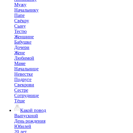
Мужу
Начальнику
Папе
Свёкру
Сыну
Тестю
Женщине
Бабушке
Дочери
Жене
Любимой
Маме
Начальнице
Невестке
Подруге
Свекрови
Сестре
Сотруднице
Тёще
Какой повод
Выпускной
День рождения
Юбилей
20 лет