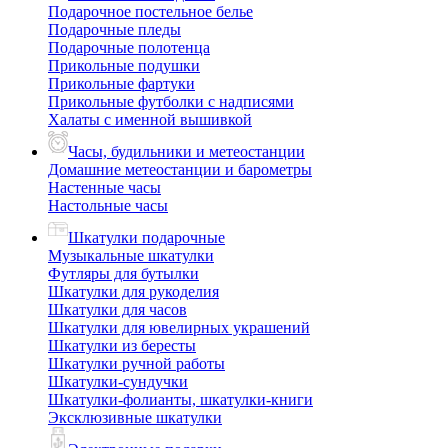
Подарочное постельное белье
Подарочные пледы
Подарочные полотенца
Прикольные подушки
Прикольные фартуки
Прикольные футболки с надписями
Халаты с именной вышивкой
Часы, будильники и метеостанции
Домашние метеостанции и барометры
Настенные часы
Настольные часы
Шкатулки подарочные
Музыкальные шкатулки
Футляры для бутылки
Шкатулки для рукоделия
Шкатулки для часов
Шкатулки для ювелирных украшений
Шкатулки из бересты
Шкатулки ручной работы
Шкатулки-сундучки
Шкатулки-фолианты, шкатулки-книги
Эксклюзивные шкатулки