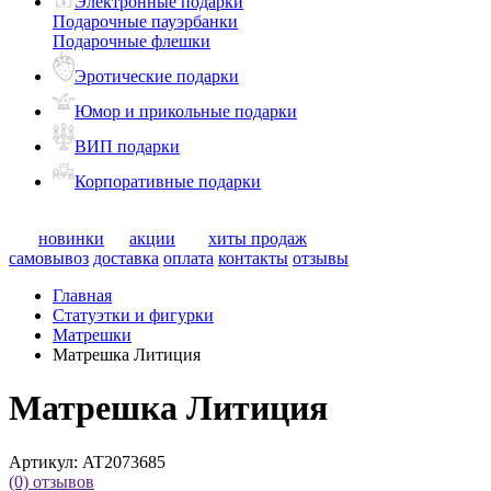
Электронные подарки
Подарочные пауэрбанки
Подарочные флешки
Эротические подарки
Юмор и прикольные подарки
ВИП подарки
Корпоративные подарки
новинки
акции
хиты продаж
самовывоз
доставка
оплата
контакты
отзывы
Главная
Статуэтки и фигурки
Матрешки
Матрешка Литиция
Матрешка Литиция
Артикул:
AT2073685
(0)
отзывов