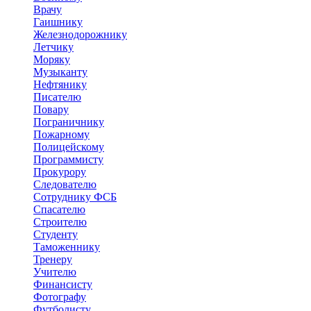
Врачу
Гаишнику
Железнодорожнику
Летчику
Моряку
Музыканту
Нефтянику
Писателю
Повару
Пограничнику
Пожарному
Полицейскому
Программисту
Прокурору
Следователю
Сотруднику ФСБ
Спасателю
Строителю
Студенту
Таможеннику
Тренеру
Учителю
Финансисту
Фотографу
Футболисту