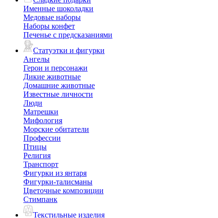
Именные шоколадки
Медовые наборы
Наборы конфет
Печенье с предсказаниями
Статуэтки и фигурки
Ангелы
Герои и персонажи
Дикие животные
Домашние животные
Известные личности
Люди
Матрешки
Мифология
Морские обитатели
Профессии
Птицы
Религия
Транспорт
Фигурки из янтаря
Фигурки-талисманы
Цветочные композиции
Стимпанк
Текстильные изделия