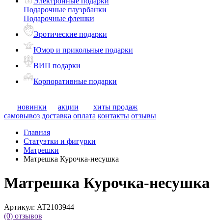
Электронные подарки
Подарочные пауэрбанки
Подарочные флешки
Эротические подарки
Юмор и прикольные подарки
ВИП подарки
Корпоративные подарки
новинки
акции
хиты продаж
самовывоз
доставка
оплата
контакты
отзывы
Главная
Статуэтки и фигурки
Матрешки
Матрешка Курочка-несушка
Матрешка Курочка-несушка
Артикул:
AT2103944
(0)
отзывов