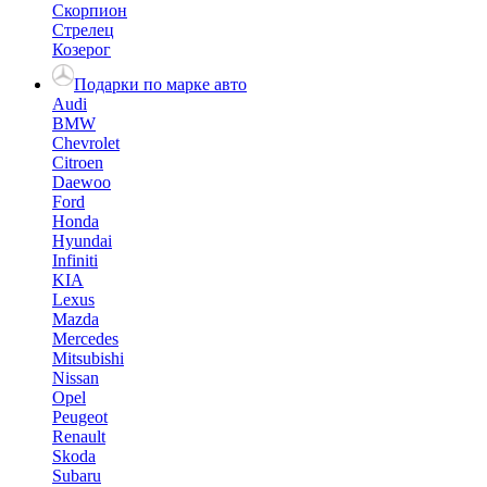
Скорпион
Стрелец
Козерог
Подарки по марке авто
Audi
BMW
Chevrolet
Citroen
Daewoo
Ford
Honda
Hyundai
Infiniti
KIA
Lexus
Mazda
Mercedes
Mitsubishi
Nissan
Opel
Peugeot
Renault
Skoda
Subaru