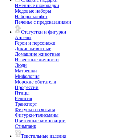
Именные шоколадки
Медовые наборы
Наборы конфет
Печенье с предсказаниями
Статуэтки и фигурки
Ангелы
Герои и персонажи
Дикие животные
Домашние животные
Известные личности
Люди
Матрешки
Мифология
Морские обитатели
Профессии
Птицы
Религия
Транспорт
Фигурки из янтаря
Фигурки-талисманы
Цветочные композиции
Стимпанк
Текстильные изделия