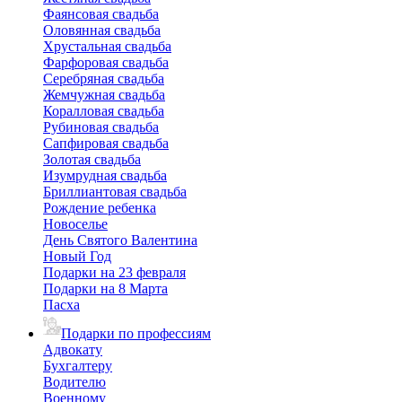
Фаянсовая свадьба
Оловянная свадьба
Хрустальная свадьба
Фарфоровая свадьба
Серебряная свадьба
Жемчужная свадьба
Коралловая свадьба
Рубиновая свадьба
Сапфировая свадьба
Золотая свадьба
Изумрудная свадьба
Бриллиантовая свадьба
Рождение ребенка
Новоселье
День Святого Валентина
Новый Год
Подарки на 23 февраля
Подарки на 8 Марта
Пасха
Подарки по профессиям
Адвокату
Бухгалтеру
Водителю
Военному