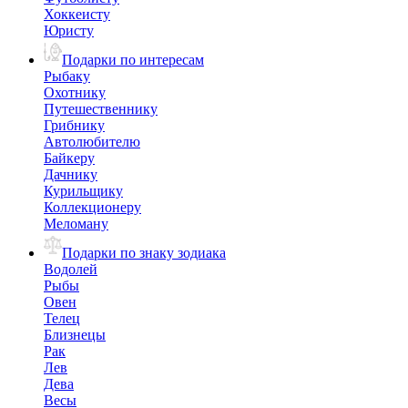
Хоккеисту
Юристу
Подарки по интересам
Рыбаку
Охотнику
Путешественнику
Грибнику
Автолюбителю
Байкеру
Дачнику
Курильщику
Коллекционеру
Меломану
Подарки по знаку зодиака
Водолей
Рыбы
Овен
Телец
Близнецы
Рак
Лев
Дева
Весы