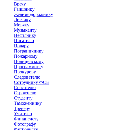
Врачу
Гаишнику
Железнодорожнику
Летчику
Моряку
Музыканту
Нефтянику
Писателю
Повару
Пограничнику
Пожарному
Полицейскому
Программисту
Прокурору
Следователю
Сотруднику ФСБ
Спасателю
Строителю
Студенту
Таможеннику
Тренеру
Учителю
Финансисту
Фотографу
Футболисту