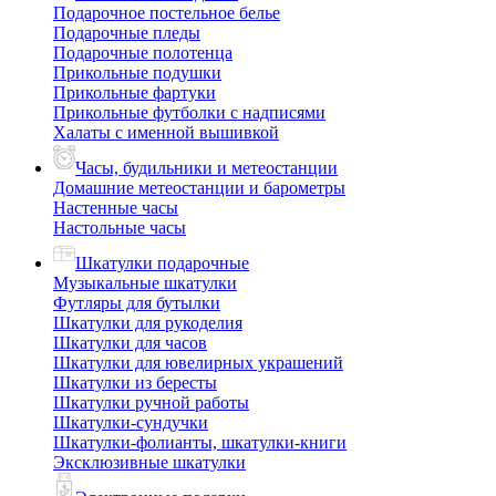
Подарочное постельное белье
Подарочные пледы
Подарочные полотенца
Прикольные подушки
Прикольные фартуки
Прикольные футболки с надписями
Халаты с именной вышивкой
Часы, будильники и метеостанции
Домашние метеостанции и барометры
Настенные часы
Настольные часы
Шкатулки подарочные
Музыкальные шкатулки
Футляры для бутылки
Шкатулки для рукоделия
Шкатулки для часов
Шкатулки для ювелирных украшений
Шкатулки из бересты
Шкатулки ручной работы
Шкатулки-сундучки
Шкатулки-фолианты, шкатулки-книги
Эксклюзивные шкатулки