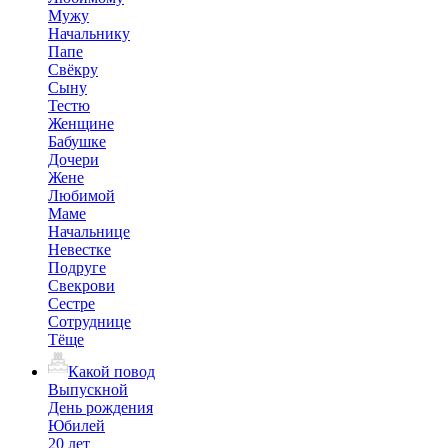
Мужу
Начальнику
Папе
Свёкру
Сыну
Тестю
Женщине
Бабушке
Дочери
Жене
Любимой
Маме
Начальнице
Невестке
Подруге
Свекрови
Сестре
Сотруднице
Тёще
Какой повод
Выпускной
День рождения
Юбилей
20 лет