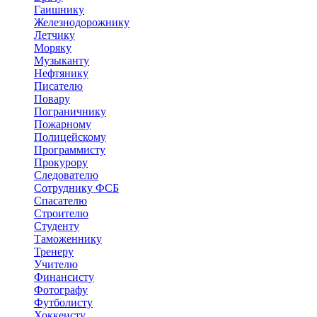
Гаишнику
Железнодорожнику
Летчику
Моряку
Музыканту
Нефтянику
Писателю
Повару
Пограничнику
Пожарному
Полицейскому
Программисту
Прокурору
Следователю
Сотруднику ФСБ
Спасателю
Строителю
Студенту
Таможеннику
Тренеру
Учителю
Финансисту
Фотографу
Футболисту
Хоккеисту