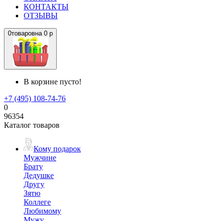
КОНТАКТЫ
ОТЗЫВЫ
0
товаров
на
0 р
В корзине пусто!
+7 (495) 108-74-76
0
96354
Каталог товаров
Кому подарок
Мужчине
Брату
Дедушке
Другу
Зятю
Коллеге
Любимому
Мужу