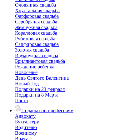
Оловянная свадьба
Хрустальная свадьба
Фарфоровая свадьба
Серебряная свадьба
Жемчужная свадьба
Коралловая свадьба
Рубиновая свадьба
Сапфировая свадьба
Золотая свадьба
Изумрудная свадьба
Бриллиантовая свадьба
Рождение ребенка
Новоселье
День Святого Валентина
Новый Год
Подарки на 23 февраля
Подарки на 8 Марта
Пасха
Подарки по профессиям
Адвокату
Бухгалтеру
Водителю
Военному
Врачу