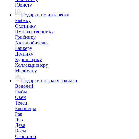
Юристу
Подарки по интересам
Рыбаку
Охотнику
Путешественнику
Грибнику
Автолюбителю
Байкеру
Дачнику
Курильщику
Коллекционеру
Меломану
Подарки по знаку зодиака
Водолей
Рыбы
Овен
Телец
Близнецы
Рак
Лев
Дева
Весы
Скорпион