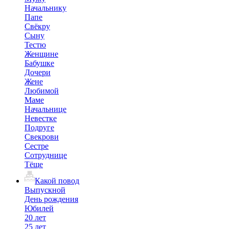
Начальнику
Папе
Свёкру
Сыну
Тестю
Женщине
Бабушке
Дочери
Жене
Любимой
Маме
Начальнице
Невестке
Подруге
Свекрови
Сестре
Сотруднице
Тёще
Какой повод
Выпускной
День рождения
Юбилей
20 лет
25 лет