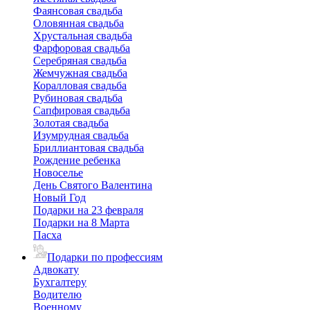
Фаянсовая свадьба
Оловянная свадьба
Хрустальная свадьба
Фарфоровая свадьба
Серебряная свадьба
Жемчужная свадьба
Коралловая свадьба
Рубиновая свадьба
Сапфировая свадьба
Золотая свадьба
Изумрудная свадьба
Бриллиантовая свадьба
Рождение ребенка
Новоселье
День Святого Валентина
Новый Год
Подарки на 23 февраля
Подарки на 8 Марта
Пасха
Подарки по профессиям
Адвокату
Бухгалтеру
Водителю
Военному