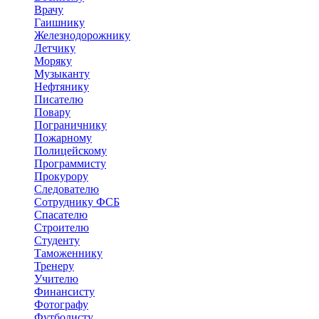
Врачу
Гаишнику
Железнодорожнику
Летчику
Моряку
Музыканту
Нефтянику
Писателю
Повару
Пограничнику
Пожарному
Полицейскому
Программисту
Прокурору
Следователю
Сотруднику ФСБ
Спасателю
Строителю
Студенту
Таможеннику
Тренеру
Учителю
Финансисту
Фотографу
Футболисту