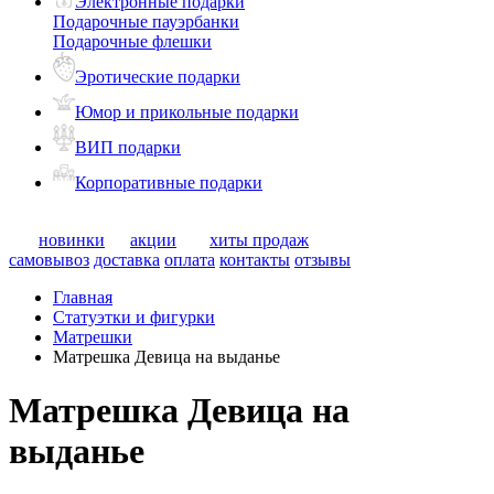
Электронные подарки
Подарочные пауэрбанки
Подарочные флешки
Эротические подарки
Юмор и прикольные подарки
ВИП подарки
Корпоративные подарки
новинки
акции
хиты продаж
самовывоз
доставка
оплата
контакты
отзывы
Главная
Статуэтки и фигурки
Матрешки
Матрешка Девица на выданье
Матрешка Девица на
выданье