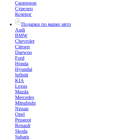
Скорпион
Стрелец
Козерог
Подарки по марке авто
Audi
BMW
Chevrolet
Citroen
Daewoo
Ford
Honda
Hyundai
Infiniti
KIA
Lexus
Mazda
Mercedes
Mitsubishi
Nissan
Opel
Peugeot
Renault
Skoda
Subaru