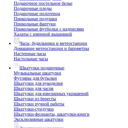
Подарочное постельное белье
Подарочные пледы
Подарочные полотенца
Прикольные подушки
Прикольные фартуки
Прикольные футболки с надписями
Халаты с именной вышивкой
Часы, будильники и метеостанции
Домашние метеостанции и барометры
Настенные часы
Настольные часы
Шкатулки подарочные
Музыкальные шкатулки
Футляры для бутылки
Шкатулки для рукоделия
Шкатулки для часов
Шкатулки для ювелирных украшений
Шкатулки из бересты
Шкатулки ручной работы
Шкатулки-сундучки
Шкатулки-фолианты, шкатулки-книги
Эксклюзивные шкатулки