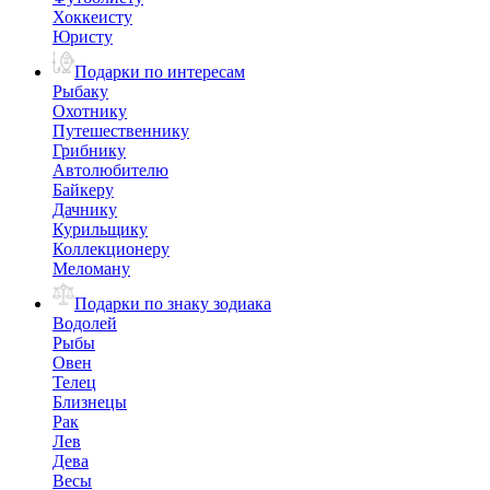
Хоккеисту
Юристу
Подарки по интересам
Рыбаку
Охотнику
Путешественнику
Грибнику
Автолюбителю
Байкеру
Дачнику
Курильщику
Коллекционеру
Меломану
Подарки по знаку зодиака
Водолей
Рыбы
Овен
Телец
Близнецы
Рак
Лев
Дева
Весы