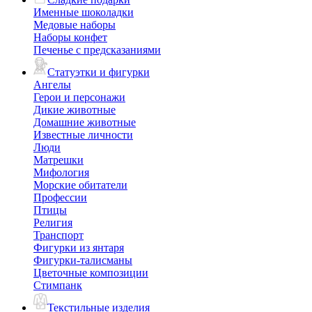
Именные шоколадки
Медовые наборы
Наборы конфет
Печенье с предсказаниями
Статуэтки и фигурки
Ангелы
Герои и персонажи
Дикие животные
Домашние животные
Известные личности
Люди
Матрешки
Мифология
Морские обитатели
Профессии
Птицы
Религия
Транспорт
Фигурки из янтаря
Фигурки-талисманы
Цветочные композиции
Стимпанк
Текстильные изделия