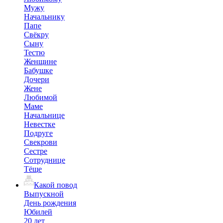
Мужу
Начальнику
Папе
Свёкру
Сыну
Тестю
Женщине
Бабушке
Дочери
Жене
Любимой
Маме
Начальнице
Невестке
Подруге
Свекрови
Сестре
Сотруднице
Тёще
Какой повод
Выпускной
День рождения
Юбилей
20 лет