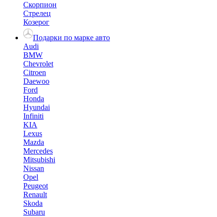
Скорпион
Стрелец
Козерог
Подарки по марке авто
Audi
BMW
Chevrolet
Citroen
Daewoo
Ford
Honda
Hyundai
Infiniti
KIA
Lexus
Mazda
Mercedes
Mitsubishi
Nissan
Opel
Peugeot
Renault
Skoda
Subaru