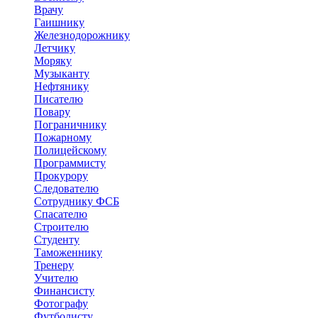
Врачу
Гаишнику
Железнодорожнику
Летчику
Моряку
Музыканту
Нефтянику
Писателю
Повару
Пограничнику
Пожарному
Полицейскому
Программисту
Прокурору
Следователю
Сотруднику ФСБ
Спасателю
Строителю
Студенту
Таможеннику
Тренеру
Учителю
Финансисту
Фотографу
Футболисту