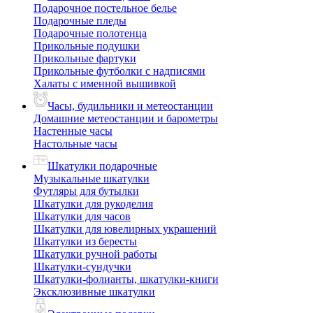
Подарочное постельное белье
Подарочные пледы
Подарочные полотенца
Прикольные подушки
Прикольные фартуки
Прикольные футболки с надписями
Халаты с именной вышивкой
Часы, будильники и метеостанции
Домашние метеостанции и барометры
Настенные часы
Настольные часы
Шкатулки подарочные
Музыкальные шкатулки
Футляры для бутылки
Шкатулки для рукоделия
Шкатулки для часов
Шкатулки для ювелирных украшений
Шкатулки из бересты
Шкатулки ручной работы
Шкатулки-сундучки
Шкатулки-фолианты, шкатулки-книги
Эксклюзивные шкатулки