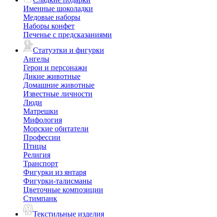
Именные шоколадки
Медовые наборы
Наборы конфет
Печенье с предсказаниями
Статуэтки и фигурки
Ангелы
Герои и персонажи
Дикие животные
Домашние животные
Известные личности
Люди
Матрешки
Мифология
Морские обитатели
Профессии
Птицы
Религия
Транспорт
Фигурки из янтаря
Фигурки-талисманы
Цветочные композиции
Стимпанк
Текстильные изделия