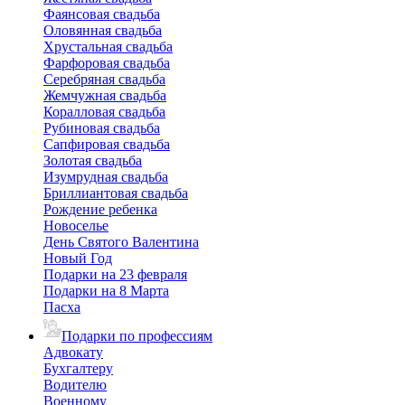
Фаянсовая свадьба
Оловянная свадьба
Хрустальная свадьба
Фарфоровая свадьба
Серебряная свадьба
Жемчужная свадьба
Коралловая свадьба
Рубиновая свадьба
Сапфировая свадьба
Золотая свадьба
Изумрудная свадьба
Бриллиантовая свадьба
Рождение ребенка
Новоселье
День Святого Валентина
Новый Год
Подарки на 23 февраля
Подарки на 8 Марта
Пасха
Подарки по профессиям
Адвокату
Бухгалтеру
Водителю
Военному