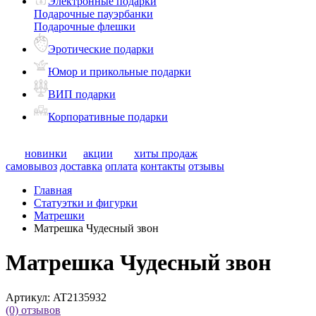
Электронные подарки
Подарочные пауэрбанки
Подарочные флешки
Эротические подарки
Юмор и прикольные подарки
ВИП подарки
Корпоративные подарки
новинки
акции
хиты продаж
самовывоз
доставка
оплата
контакты
отзывы
Главная
Статуэтки и фигурки
Матрешки
Матрешка Чудесный звон
Матрешка Чудесный звон
Артикул:
AT2135932
(0)
отзывов