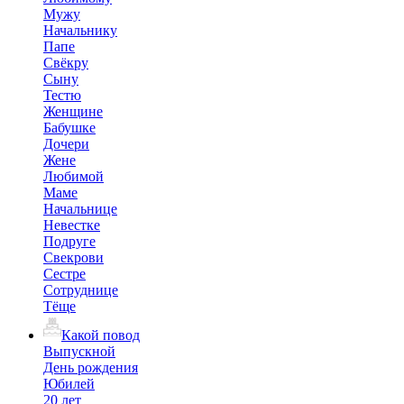
Мужу
Начальнику
Папе
Свёкру
Сыну
Тестю
Женщине
Бабушке
Дочери
Жене
Любимой
Маме
Начальнице
Невестке
Подруге
Свекрови
Сестре
Сотруднице
Тёще
Какой повод
Выпускной
День рождения
Юбилей
20 лет