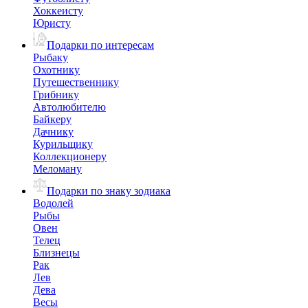
Хоккеисту
Юристу
Подарки по интересам
Рыбаку
Охотнику
Путешественнику
Грибнику
Автолюбителю
Байкеру
Дачнику
Курильщику
Коллекционеру
Меломану
Подарки по знаку зодиака
Водолей
Рыбы
Овен
Телец
Близнецы
Рак
Лев
Дева
Весы