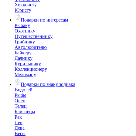
Хоккеисту
Юристу
Подарки по интересам
Рыбаку
Охотнику
Путешественнику
Грибнику
Автолюбителю
Байкеру
Дачнику
Курильщику
Коллекционеру
Меломану
Подарки по знаку зодиака
Водолей
Рыбы
Овен
Телец
Близнецы
Рак
Лев
Дева
Весы