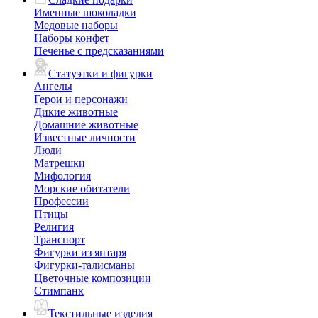
Именные шоколадки
Медовые наборы
Наборы конфет
Печенье с предсказаниями
Статуэтки и фигурки
Ангелы
Герои и персонажи
Дикие животные
Домашние животные
Известные личности
Люди
Матрешки
Мифология
Морские обитатели
Профессии
Птицы
Религия
Транспорт
Фигурки из янтаря
Фигурки-талисманы
Цветочные композиции
Стимпанк
Текстильные изделия