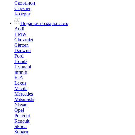
Скорпион
Стрелец
Козерог
Подарки по марке авто
Audi
BMW
Chevrolet
Citroen
Daewoo
Ford
Honda
Hyundai
Infiniti
KIA
Lexus
Mazda
Mercedes
Mitsubishi
Nissan
Opel
Peugeot
Renault
Skoda
Subaru