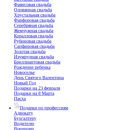
Фаянсовая свадьба
Оловянная свадьба
Хрустальная свадьба
Фарфоровая свадьба
Серебряная свадьба
Жемчужная свадьба
Коралловая свадьба
Рубиновая свадьба
Сапфировая свадьба
Золотая свадьба
Изумрудная свадьба
Бриллиантовая свадьба
Рождение ребенка
Новоселье
День Святого Валентина
Новый Год
Подарки на 23 февраля
Подарки на 8 Марта
Пасха
Подарки по профессиям
Адвокату
Бухгалтеру
Водителю
Военному