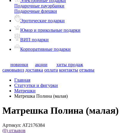
Электронные подарки
Подарочные пауэрбанки
Подарочные флешки
Эротические подарки
Юмор и прикольные подарки
ВИП подарки
Корпоративные подарки
новинки
акции
хиты продаж
самовывоз
доставка
оплата
контакты
отзывы
Главная
Статуэтки и фигурки
Матрешки
Матрешка Полина (малая)
Матрешка Полина (малая)
Артикул:
AT2176384
(0)
отзывов