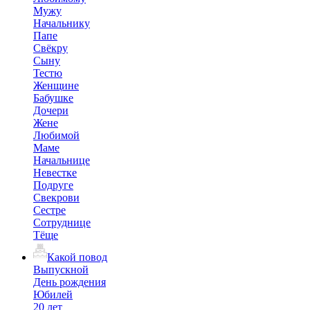
Мужу
Начальнику
Папе
Свёкру
Сыну
Тестю
Женщине
Бабушке
Дочери
Жене
Любимой
Маме
Начальнице
Невестке
Подруге
Свекрови
Сестре
Сотруднице
Тёще
Какой повод
Выпускной
День рождения
Юбилей
20 лет