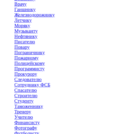
Врачу
Гаишнику
Железнодорожнику
Летчику
Моряку
Музыканту
Нефтянику
Писателю
Повару
Пограничнику
Пожарному
Полицейскому
Программисту
Прокурору
Следователю
Сотруднику ФСБ
Спасателю
Строителю
Студенту
Таможеннику
Тренеру
Учителю
Финансисту
Фотографу
Футболисту