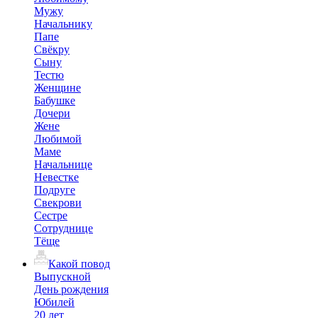
Мужу
Начальнику
Папе
Свёкру
Сыну
Тестю
Женщине
Бабушке
Дочери
Жене
Любимой
Маме
Начальнице
Невестке
Подруге
Свекрови
Сестре
Сотруднице
Тёще
Какой повод
Выпускной
День рождения
Юбилей
20 лет