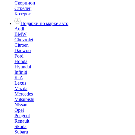
Скорпион
Стрелец
Козерог
Подарки по марке авто
Audi
BMW
Chevrolet
Citroen
Daewoo
Ford
Honda
Hyundai
Infiniti
KIA
Lexus
Mazda
Mercedes
Mitsubishi
Nissan
Opel
Peugeot
Renault
Skoda
Subaru