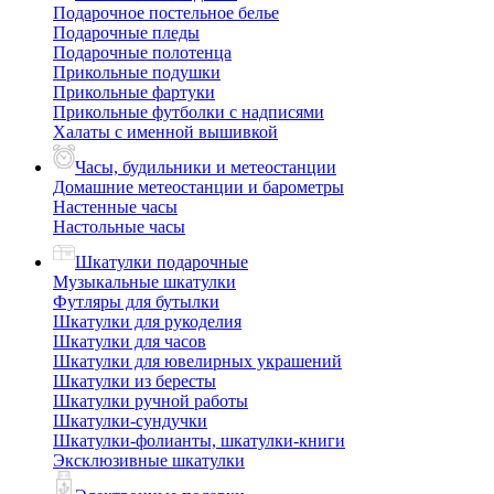
Подарочное постельное белье
Подарочные пледы
Подарочные полотенца
Прикольные подушки
Прикольные фартуки
Прикольные футболки с надписями
Халаты с именной вышивкой
Часы, будильники и метеостанции
Домашние метеостанции и барометры
Настенные часы
Настольные часы
Шкатулки подарочные
Музыкальные шкатулки
Футляры для бутылки
Шкатулки для рукоделия
Шкатулки для часов
Шкатулки для ювелирных украшений
Шкатулки из бересты
Шкатулки ручной работы
Шкатулки-сундучки
Шкатулки-фолианты, шкатулки-книги
Эксклюзивные шкатулки