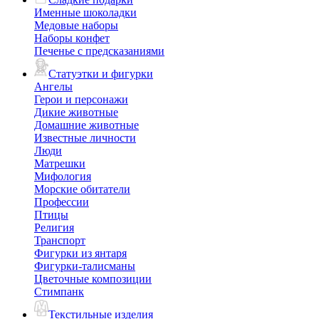
Именные шоколадки
Медовые наборы
Наборы конфет
Печенье с предсказаниями
Статуэтки и фигурки
Ангелы
Герои и персонажи
Дикие животные
Домашние животные
Известные личности
Люди
Матрешки
Мифология
Морские обитатели
Профессии
Птицы
Религия
Транспорт
Фигурки из янтаря
Фигурки-талисманы
Цветочные композиции
Стимпанк
Текстильные изделия