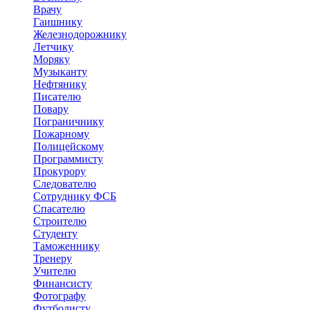
Врачу
Гаишнику
Железнодорожнику
Летчику
Моряку
Музыканту
Нефтянику
Писателю
Повару
Пограничнику
Пожарному
Полицейскому
Программисту
Прокурору
Следователю
Сотруднику ФСБ
Спасателю
Строителю
Студенту
Таможеннику
Тренеру
Учителю
Финансисту
Фотографу
Футболисту