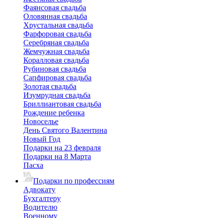
Фаянсовая свадьба
Оловянная свадьба
Хрустальная свадьба
Фарфоровая свадьба
Серебряная свадьба
Жемчужная свадьба
Коралловая свадьба
Рубиновая свадьба
Сапфировая свадьба
Золотая свадьба
Изумрудная свадьба
Бриллиантовая свадьба
Рождение ребенка
Новоселье
День Святого Валентина
Новый Год
Подарки на 23 февраля
Подарки на 8 Марта
Пасха
Подарки по профессиям
Адвокату
Бухгалтеру
Водителю
Военному