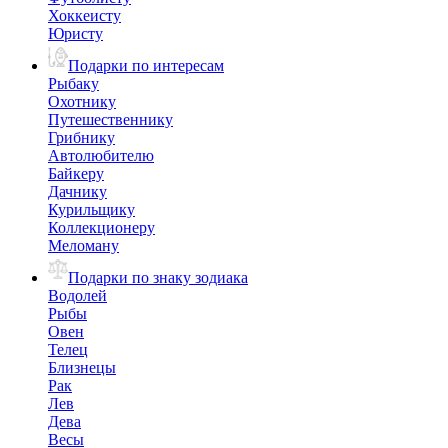
Хоккеисту
Юристу
Подарки по интересам
Рыбаку
Охотнику
Путешественнику
Грибнику
Автолюбителю
Байкеру
Дачнику
Курильщику
Коллекционеру
Меломану
Подарки по знаку зодиака
Водолей
Рыбы
Овен
Телец
Близнецы
Рак
Лев
Дева
Весы