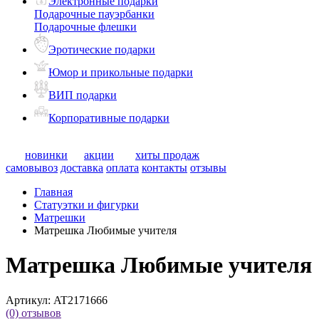
Электронные подарки
Подарочные пауэрбанки
Подарочные флешки
Эротические подарки
Юмор и прикольные подарки
ВИП подарки
Корпоративные подарки
новинки
акции
хиты продаж
самовывоз
доставка
оплата
контакты
отзывы
Главная
Статуэтки и фигурки
Матрешки
Матрешка Любимые учителя
Матрешка Любимые учителя
Артикул:
AT2171666
(0)
отзывов