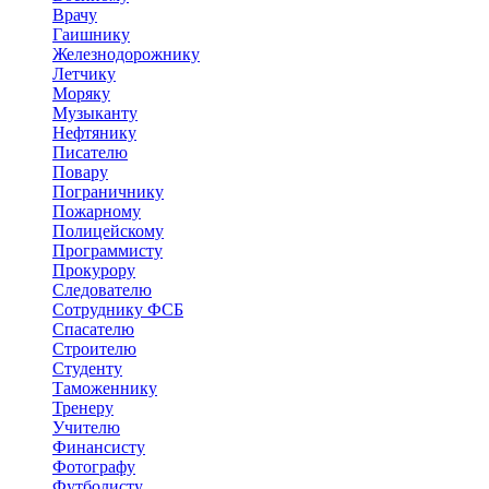
Врачу
Гаишнику
Железнодорожнику
Летчику
Моряку
Музыканту
Нефтянику
Писателю
Повару
Пограничнику
Пожарному
Полицейскому
Программисту
Прокурору
Следователю
Сотруднику ФСБ
Спасателю
Строителю
Студенту
Таможеннику
Тренеру
Учителю
Финансисту
Фотографу
Футболисту