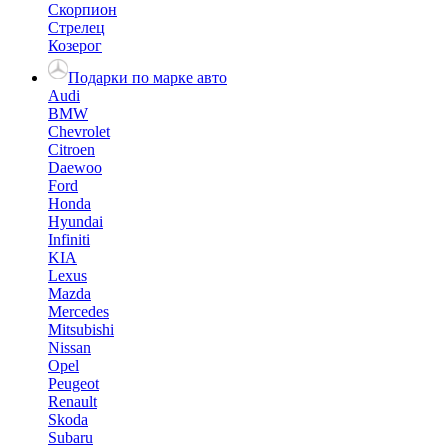
Скорпион
Стрелец
Козерог
Подарки по марке авто
Audi
BMW
Chevrolet
Citroen
Daewoo
Ford
Honda
Hyundai
Infiniti
KIA
Lexus
Mazda
Mercedes
Mitsubishi
Nissan
Opel
Peugeot
Renault
Skoda
Subaru