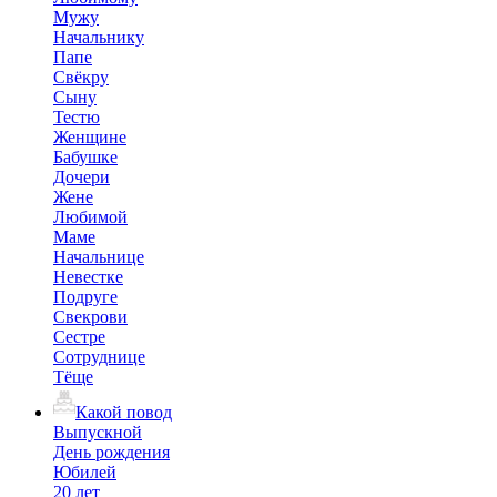
Мужу
Начальнику
Папе
Свёкру
Сыну
Тестю
Женщине
Бабушке
Дочери
Жене
Любимой
Маме
Начальнице
Невестке
Подруге
Свекрови
Сестре
Сотруднице
Тёще
Какой повод
Выпускной
День рождения
Юбилей
20 лет