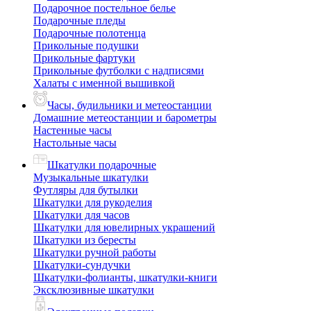
Подарочное постельное белье
Подарочные пледы
Подарочные полотенца
Прикольные подушки
Прикольные фартуки
Прикольные футболки с надписями
Халаты с именной вышивкой
Часы, будильники и метеостанции
Домашние метеостанции и барометры
Настенные часы
Настольные часы
Шкатулки подарочные
Музыкальные шкатулки
Футляры для бутылки
Шкатулки для рукоделия
Шкатулки для часов
Шкатулки для ювелирных украшений
Шкатулки из бересты
Шкатулки ручной работы
Шкатулки-сундучки
Шкатулки-фолианты, шкатулки-книги
Эксклюзивные шкатулки