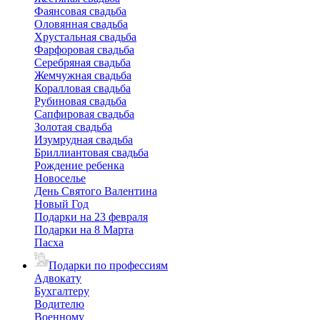
Фаянсовая свадьба
Оловянная свадьба
Хрустальная свадьба
Фарфоровая свадьба
Серебряная свадьба
Жемчужная свадьба
Коралловая свадьба
Рубиновая свадьба
Сапфировая свадьба
Золотая свадьба
Изумрудная свадьба
Бриллиантовая свадьба
Рождение ребенка
Новоселье
День Святого Валентина
Новый Год
Подарки на 23 февраля
Подарки на 8 Марта
Пасха
Подарки по профессиям
Адвокату
Бухгалтеру
Водителю
Военному