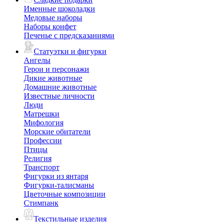
Именные шоколадки
Медовые наборы
Наборы конфет
Печенье с предсказаниями
Статуэтки и фигурки
Ангелы
Герои и персонажи
Дикие животные
Домашние животные
Известные личности
Люди
Матрешки
Мифология
Морские обитатели
Профессии
Птицы
Религия
Транспорт
Фигурки из янтаря
Фигурки-талисманы
Цветочные композиции
Стимпанк
Текстильные изделия