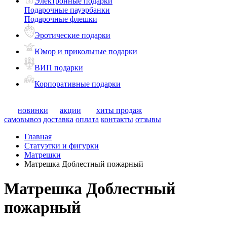
Электронные подарки
Подарочные пауэрбанки
Подарочные флешки
Эротические подарки
Юмор и прикольные подарки
ВИП подарки
Корпоративные подарки
новинки
акции
хиты продаж
самовывоз
доставка
оплата
контакты
отзывы
Главная
Статуэтки и фигурки
Матрешки
Матрешка Доблестный пожарный
Матрешка Доблестный
пожарный