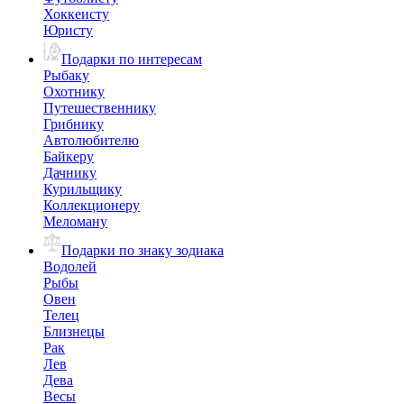
Хоккеисту
Юристу
Подарки по интересам
Рыбаку
Охотнику
Путешественнику
Грибнику
Автолюбителю
Байкеру
Дачнику
Курильщику
Коллекционеру
Меломану
Подарки по знаку зодиака
Водолей
Рыбы
Овен
Телец
Близнецы
Рак
Лев
Дева
Весы