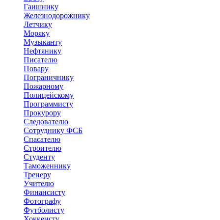
Гаишнику
Железнодорожнику
Летчику
Моряку
Музыканту
Нефтянику
Писателю
Повару
Пограничнику
Пожарному
Полицейскому
Программисту
Прокурору
Следователю
Сотруднику ФСБ
Спасателю
Строителю
Студенту
Таможеннику
Тренеру
Учителю
Финансисту
Фотографу
Футболисту
Хоккеисту