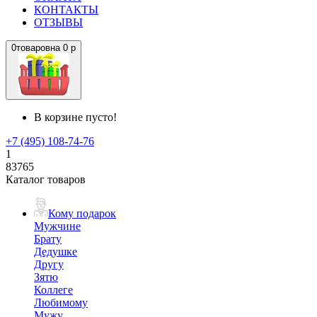
КОНТАКТЫ
ОТЗЫВЫ
0
товаров
на
0 р
В корзине пусто!
+7 (495) 108-74-76
1
83765
Каталог товаров
Кому подарок
Мужчине
Брату
Дедушке
Другу
Зятю
Коллеге
Любимому
Мужу