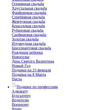
Оловянная свадьба
Хрустальная свадьба
Фарфоровая свадьба
Серебряная свадьба
Жемчужная свадьба
Коралловая свадьба
Рубиновая свадьба
Сапфировая свадьба
Золотая свадьба
Изумрудная свадьба
Бриллиантовая свадьба
Рождение ребенка
Новоселье
День Святого Валентина
Новый Год
Подарки на 23 февраля
Подарки на 8 Марта
Пасха
Подарки по профессиям
Адвокату
Бухгалтеру
Водителю
Военному
Врачу