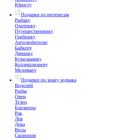
Юристу
Подарки по интересам
Рыбаку
Охотнику
Путешественнику
Грибнику
Автолюбителю
Байкеру
Дачнику
Курильщику
Коллекционеру
Меломану
Подарки по знаку зодиака
Водолей
Рыбы
Овен
Телец
Близнецы
Рак
Лев
Дева
Весы
Скорпион