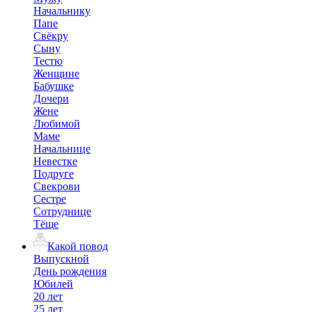
Начальнику
Папе
Свёкру
Сыну
Тестю
Женщине
Бабушке
Дочери
Жене
Любимой
Маме
Начальнице
Невестке
Подруге
Свекрови
Сестре
Сотруднице
Тёще
Какой повод
Выпускной
День рождения
Юбилей
20 лет
25 лет