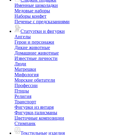
Именные шоколадки
Медовые наборы
Наборы конфет
Печенье с предсказаниями
Статуэтки и фигурки
Ангелы
Герои и персонажи
Дикие животные
Домашние животные
Известные личности
Люди
Матрешки
Мифология
Морские обитатели
Профессии
Птицы
Религия
Транспорт
Фигурки из янтаря
Фигурки-талисманы
Цветочные композиции
Стимпанк
Текстильные изделия