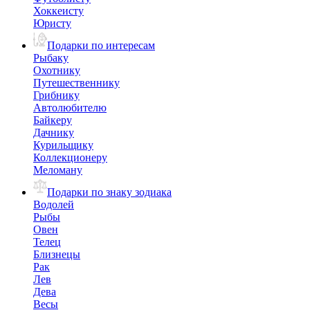
Хоккеисту
Юристу
Подарки по интересам
Рыбаку
Охотнику
Путешественнику
Грибнику
Автолюбителю
Байкеру
Дачнику
Курильщику
Коллекционеру
Меломану
Подарки по знаку зодиака
Водолей
Рыбы
Овен
Телец
Близнецы
Рак
Лев
Дева
Весы