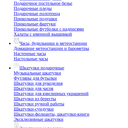
Подарочное постельное белье
Подарочные пледы
Подарочные полотенца
Прикольные подушки
Прикольные фартуки
Прикольные футболки с надписями
Халаты с именной вышивкой
Часы, будильники и метеостанции
Домашние метеостанции и барометры
Настенные часы
Настольные часы
Шкатулки подарочные
Музыкальные шкатулки
Футляры для бутылки
Шкатулки для рукоделия
Шкатулки для часов
Шкатулки для ювелирных украшений
Шкатулки из бересты
Шкатулки ручной работы
Шкатулки-сундучки
Шкатулки-фолианты, шкатулки-книги
Эксклюзивные шкатулки