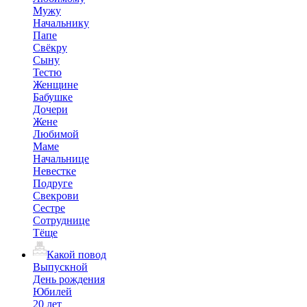
Мужу
Начальнику
Папе
Свёкру
Сыну
Тестю
Женщине
Бабушке
Дочери
Жене
Любимой
Маме
Начальнице
Невестке
Подруге
Свекрови
Сестре
Сотруднице
Тёще
Какой повод
Выпускной
День рождения
Юбилей
20 лет