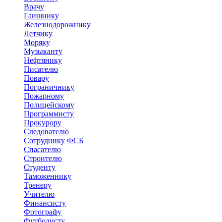
Врачу
Гаишнику
Железнодорожнику
Летчику
Моряку
Музыканту
Нефтянику
Писателю
Повару
Пограничнику
Пожарному
Полицейскому
Программисту
Прокурору
Следователю
Сотруднику ФСБ
Спасателю
Строителю
Студенту
Таможеннику
Тренеру
Учителю
Финансисту
Фотографу
Футболисту