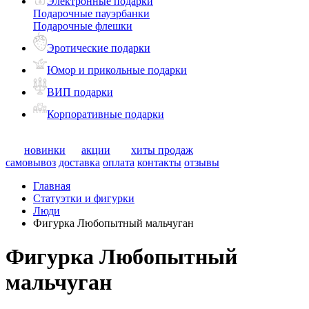
Электронные подарки
Подарочные пауэрбанки
Подарочные флешки
Эротические подарки
Юмор и прикольные подарки
ВИП подарки
Корпоративные подарки
новинки
акции
хиты продаж
самовывоз
доставка
оплата
контакты
отзывы
Главная
Статуэтки и фигурки
Люди
Фигурка Любопытный мальчуган
Фигурка Любопытный
мальчуган