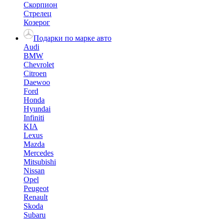
Скорпион
Стрелец
Козерог
Подарки по марке авто
Audi
BMW
Chevrolet
Citroen
Daewoo
Ford
Honda
Hyundai
Infiniti
KIA
Lexus
Mazda
Mercedes
Mitsubishi
Nissan
Opel
Peugeot
Renault
Skoda
Subaru