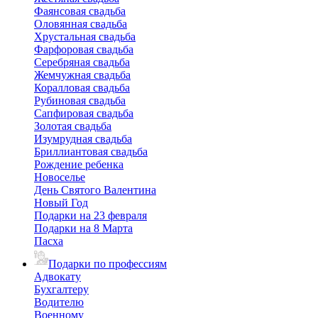
Фаянсовая свадьба
Оловянная свадьба
Хрустальная свадьба
Фарфоровая свадьба
Серебряная свадьба
Жемчужная свадьба
Коралловая свадьба
Рубиновая свадьба
Сапфировая свадьба
Золотая свадьба
Изумрудная свадьба
Бриллиантовая свадьба
Рождение ребенка
Новоселье
День Святого Валентина
Новый Год
Подарки на 23 февраля
Подарки на 8 Марта
Пасха
Подарки по профессиям
Адвокату
Бухгалтеру
Водителю
Военному