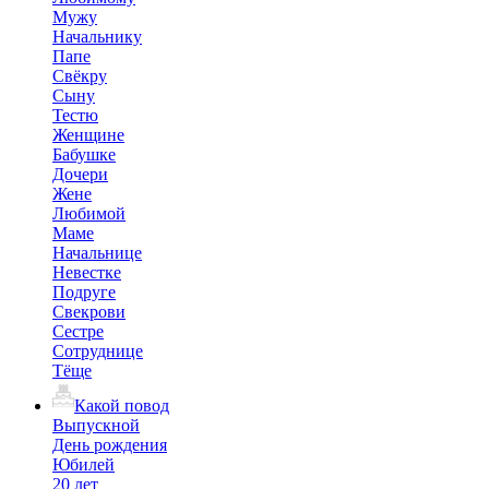
Мужу
Начальнику
Папе
Свёкру
Сыну
Тестю
Женщине
Бабушке
Дочери
Жене
Любимой
Маме
Начальнице
Невестке
Подруге
Свекрови
Сестре
Сотруднице
Тёще
Какой повод
Выпускной
День рождения
Юбилей
20 лет