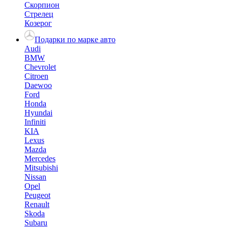
Скорпион
Стрелец
Козерог
Подарки по марке авто
Audi
BMW
Chevrolet
Citroen
Daewoo
Ford
Honda
Hyundai
Infiniti
KIA
Lexus
Mazda
Mercedes
Mitsubishi
Nissan
Opel
Peugeot
Renault
Skoda
Subaru