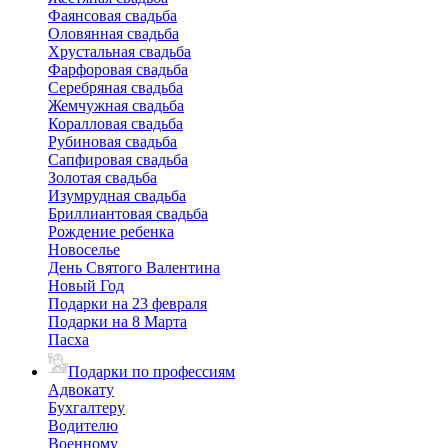
Фаянсовая свадьба
Оловянная свадьба
Хрустальная свадьба
Фарфоровая свадьба
Серебряная свадьба
Жемчужная свадьба
Коралловая свадьба
Рубиновая свадьба
Сапфировая свадьба
Золотая свадьба
Изумрудная свадьба
Бриллиантовая свадьба
Рождение ребенка
Новоселье
День Святого Валентина
Новый Год
Подарки на 23 февраля
Подарки на 8 Марта
Пасха
Подарки по профессиям
Адвокату
Бухгалтеру
Водителю
Военному