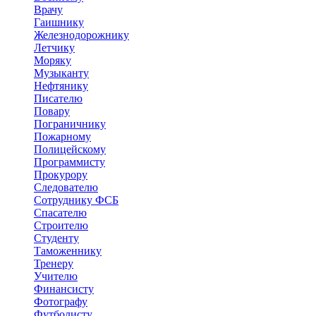
Врачу
Гаишнику
Железнодорожнику
Летчику
Моряку
Музыканту
Нефтянику
Писателю
Повару
Пограничнику
Пожарному
Полицейскому
Программисту
Прокурору
Следователю
Сотруднику ФСБ
Спасателю
Строителю
Студенту
Таможеннику
Тренеру
Учителю
Финансисту
Фотографу
Футболисту