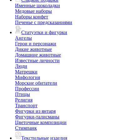
Именные шоколадки
Медовые наборы
Наборы конфет
Печенье с предсказаниями
Статуэтки и фигурки
Ангелы
Герои и персонажи
Дикие животные
Домашние животные
Известные личности
Люди
Матрешки
Мифология
Морские обитатели
Профессии
Птицы
Религия
Транспорт
Фигурки из янтаря
Фигурки-талисманы
Цветочные композиции
Стимпанк
Текстильные изделия