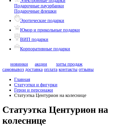
Электронные подарки
Подарочные пауэрбанки
Подарочные флешки
Эротические подарки
Юмор и прикольные подарки
ВИП подарки
Корпоративные подарки
новинки
акции
хиты продаж
самовывоз
доставка
оплата
контакты
отзывы
Главная
Статуэтки и фигурки
Герои и персонажи
Статуэтка Центурион на колеснице
Статуэтка Центурион на
колеснице