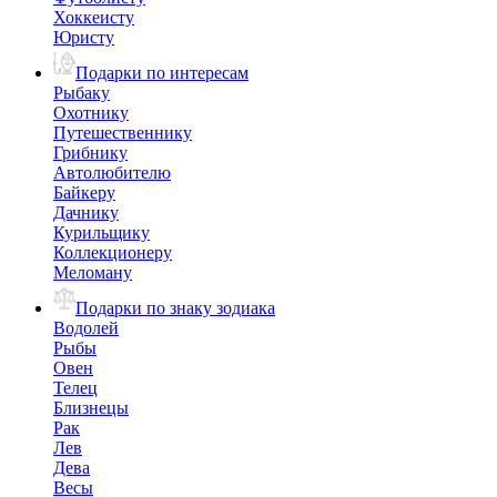
Хоккеисту
Юристу
Подарки по интересам
Рыбаку
Охотнику
Путешественнику
Грибнику
Автолюбителю
Байкеру
Дачнику
Курильщику
Коллекционеру
Меломану
Подарки по знаку зодиака
Водолей
Рыбы
Овен
Телец
Близнецы
Рак
Лев
Дева
Весы