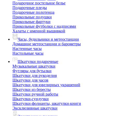
Подарочное постельное белье
Подарочные пледы
Подарочные полотенца
Прикольные подушки
Прикольные фартуки
Прикольные футболки с надписями
Халаты с именной вышивкой
Часы, будильники и метеостанции
Домашние метеостанции и барометры
Настенные часы
Настольные часы
Шкатулки подарочные
Музыкальные шкатулки
Футляры для бутылки
Шкатулки для рукоделия
Шкатулки для часов
Шкатулки для ювелирных украшений
Шкатулки из бересты
Шкатулки ручной работы
Шкатулки-сундучки
Шкатулки-фолианты, шкатулки-книги
Эксклюзивные шкатулки