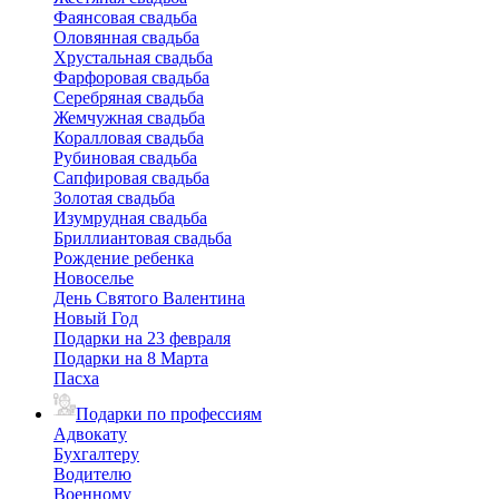
Фаянсовая свадьба
Оловянная свадьба
Хрустальная свадьба
Фарфоровая свадьба
Серебряная свадьба
Жемчужная свадьба
Коралловая свадьба
Рубиновая свадьба
Сапфировая свадьба
Золотая свадьба
Изумрудная свадьба
Бриллиантовая свадьба
Рождение ребенка
Новоселье
День Святого Валентина
Новый Год
Подарки на 23 февраля
Подарки на 8 Марта
Пасха
Подарки по профессиям
Адвокату
Бухгалтеру
Водителю
Военному