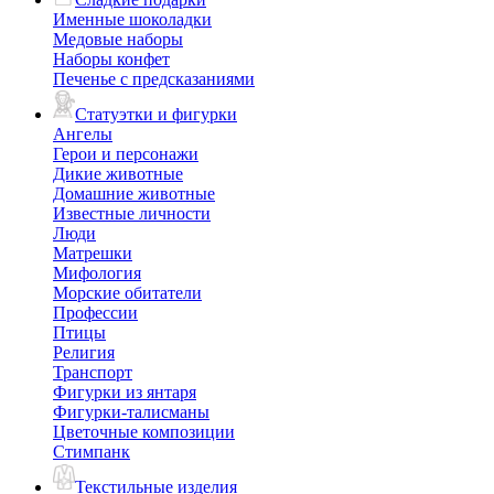
Именные шоколадки
Медовые наборы
Наборы конфет
Печенье с предсказаниями
Статуэтки и фигурки
Ангелы
Герои и персонажи
Дикие животные
Домашние животные
Известные личности
Люди
Матрешки
Мифология
Морские обитатели
Профессии
Птицы
Религия
Транспорт
Фигурки из янтаря
Фигурки-талисманы
Цветочные композиции
Стимпанк
Текстильные изделия