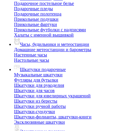
Подарочное постельное белье
Подарочные пледы
Подарочные полотенца
Прикольные подушки
Прикольные фартуки
Прикольные футболки с надписями
Халаты с именной вышивкой
Часы, будильники и метеостанции
Домашние метеостанции и барометры
Настенные часы
Настольные часы
Шкатулки подарочные
Музыкальные шкатулки
Футляры для бутылки
Шкатулки для рукоделия
Шкатулки для часов
Шкатулки для ювелирных украшений
Шкатулки из бересты
Шкатулки ручной работы
Шкатулки-сундучки
Шкатулки-фолианты, шкатулки-книги
Эксклюзивные шкатулки