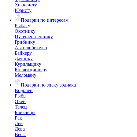
Хоккеисту
Юристу
Подарки по интересам
Рыбаку
Охотнику
Путешественнику
Грибнику
Автолюбителю
Байкеру
Дачнику
Курильщику
Коллекционеру
Меломану
Подарки по знаку зодиака
Водолей
Рыбы
Овен
Телец
Близнецы
Рак
Лев
Дева
Весы