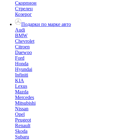
Скорпион
Стрелец
Козерог
Подарки по марке авто
Audi
BMW
Chevrolet
Citroen
Daewoo
Ford
Honda
Hyundai
Infiniti
KIA
Lexus
Mazda
Mercedes
Mitsubishi
Nissan
Opel
Peugeot
Renault
Skoda
Subaru