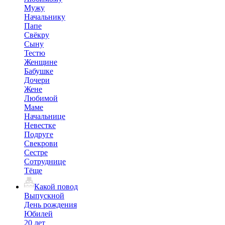
Мужу
Начальнику
Папе
Свёкру
Сыну
Тестю
Женщине
Бабушке
Дочери
Жене
Любимой
Маме
Начальнице
Невестке
Подруге
Свекрови
Сестре
Сотруднице
Тёще
Какой повод
Выпускной
День рождения
Юбилей
20 лет