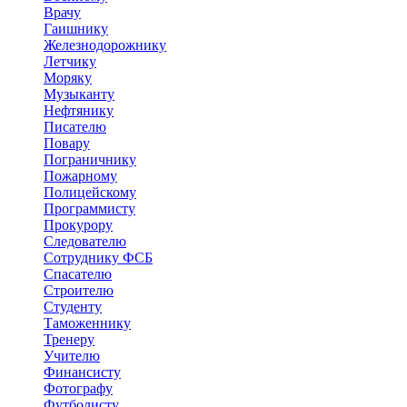
Врачу
Гаишнику
Железнодорожнику
Летчику
Моряку
Музыканту
Нефтянику
Писателю
Повару
Пограничнику
Пожарному
Полицейскому
Программисту
Прокурору
Следователю
Сотруднику ФСБ
Спасателю
Строителю
Студенту
Таможеннику
Тренеру
Учителю
Финансисту
Фотографу
Футболисту