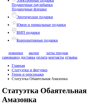
Электронные подарки
Подарочные пауэрбанки
Подарочные флешки
Эротические подарки
Юмор и прикольные подарки
ВИП подарки
Корпоративные подарки
новинки
акции
хиты продаж
самовывоз
доставка
оплата
контакты
отзывы
Главная
Статуэтки и фигурки
Герои и персонажи
Статуэтка Обаятельная Амазонка
Статуэтка Обаятельная
Амазонка