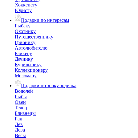
Хоккеисту
Юристу
Подарки по интересам
Рыбаку
Охотнику
Путешественнику
Грибнику
Автолюбителю
Байкеру
Дачнику
Курильщику
Коллекционеру
Меломану
Подарки по знаку зодиака
Водолей
Рыбы
Овен
Телец
Близнецы
Рак
Лев
Дева
Весы