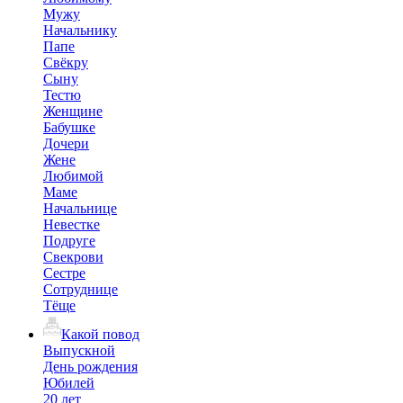
Мужу
Начальнику
Папе
Свёкру
Сыну
Тестю
Женщине
Бабушке
Дочери
Жене
Любимой
Маме
Начальнице
Невестке
Подруге
Свекрови
Сестре
Сотруднице
Тёще
Какой повод
Выпускной
День рождения
Юбилей
20 лет