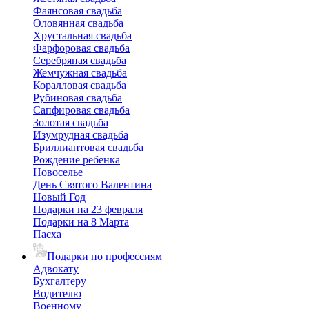
Фаянсовая свадьба
Оловянная свадьба
Хрустальная свадьба
Фарфоровая свадьба
Серебряная свадьба
Жемчужная свадьба
Коралловая свадьба
Рубиновая свадьба
Сапфировая свадьба
Золотая свадьба
Изумрудная свадьба
Бриллиантовая свадьба
Рождение ребенка
Новоселье
День Святого Валентина
Новый Год
Подарки на 23 февраля
Подарки на 8 Марта
Пасха
Подарки по профессиям
Адвокату
Бухгалтеру
Водителю
Военному