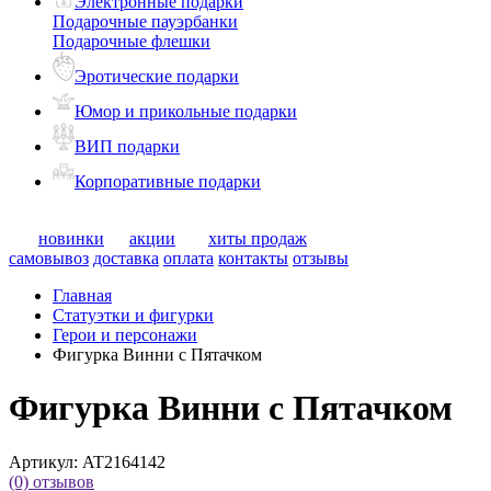
Электронные подарки
Подарочные пауэрбанки
Подарочные флешки
Эротические подарки
Юмор и прикольные подарки
ВИП подарки
Корпоративные подарки
новинки
акции
хиты продаж
самовывоз
доставка
оплата
контакты
отзывы
Главная
Статуэтки и фигурки
Герои и персонажи
Фигурка Винни с Пятачком
Фигурка Винни с Пятачком
Артикул:
AT2164142
(0)
отзывов