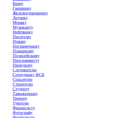
Врачу
Гаишнику
Железнодорожнику
Летчику
Моряку
Музыканту
Нефтянику
Писателю
Повару
Пограничнику
Пожарному
Полицейскому
Программисту
Прокурору
Следователю
Сотруднику ФСБ
Спасателю
Строителю
Студенту
Таможеннику
Тренеру
Учителю
Финансисту
Фотографу
Футболисту