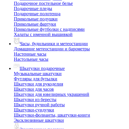
Подарочное постельное белье
Подарочные пледы
Подарочные полотенца
Прикольные подушки
Прикольные фартуки
Прикольные футболки с надписями
Халаты с именной вышивкой
Часы, будильники и метеостанции
Домашние метеостанции и барометры
Настенные часы
Настольные часы
Шкатулки подарочные
Музыкальные шкатулки
Футляры для бутылки
Шкатулки для рукоделия
Шкатулки для часов
Шкатулки для ювелирных украшений
Шкатулки из бересты
Шкатулки ручной работы
Шкатулки-сундучки
Шкатулки-фолианты, шкатулки-книги
Эксклюзивные шкатулки