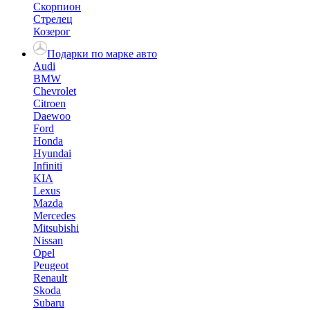
Скорпион
Стрелец
Козерог
Подарки по марке авто
Audi
BMW
Chevrolet
Citroen
Daewoo
Ford
Honda
Hyundai
Infiniti
KIA
Lexus
Mazda
Mercedes
Mitsubishi
Nissan
Opel
Peugeot
Renault
Skoda
Subaru