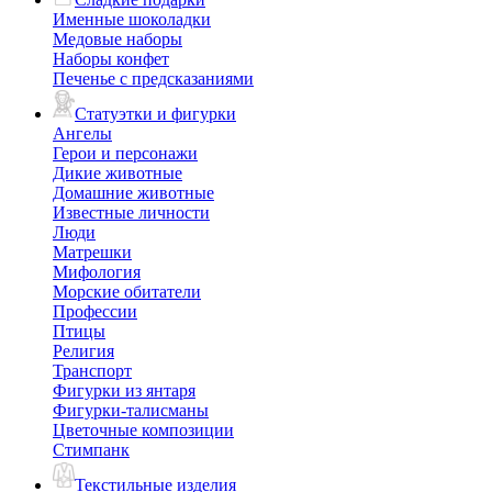
Именные шоколадки
Медовые наборы
Наборы конфет
Печенье с предсказаниями
Статуэтки и фигурки
Ангелы
Герои и персонажи
Дикие животные
Домашние животные
Известные личности
Люди
Матрешки
Мифология
Морские обитатели
Профессии
Птицы
Религия
Транспорт
Фигурки из янтаря
Фигурки-талисманы
Цветочные композиции
Стимпанк
Текстильные изделия