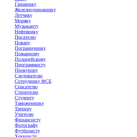
Гаишнику
Железнодорожнику
Летчику
Моряку
Музыканту
Нефтянику
Писателю
Повару
Пограничнику
Пожарному
Полицейскому
Программисту
Прокурору
Следователю
Сотруднику ФСБ
Спасателю
Строителю
Студенту
Таможеннику
Тренеру
Учителю
Финансисту
Фотографу
Футболисту
Хоккеисту