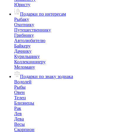
Юристу
Подарки по интересам
Рыбаку
Охотнику
Путешественнику
Грибнику
Автолюбителю
Байкеру
Дачнику
Курильщику
Коллекционеру
Меломану
Подарки по знаку зодиака
Водолей
Рыбы
Овен
Телец
Близнецы
Рак
Лев
Дева
Весы
Скорпион