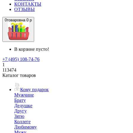
КОНТАКТЫ
ОТЗЫВЫ
0
товаров
на
0 р
В корзине пусто!
+7 (495) 108-74-76
1
113474
Каталог товаров
Кому подарок
Мужчине
Брату
Дедушке
Другу
Зятю
Коллеге
Любимому
Мужу