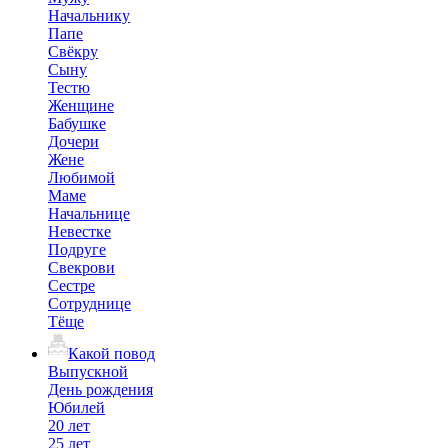
Начальнику
Папе
Свёкру
Сыну
Тестю
Женщине
Бабушке
Дочери
Жене
Любимой
Маме
Начальнице
Невестке
Подруге
Свекрови
Сестре
Сотруднице
Тёще
Какой повод
Выпускной
День рождения
Юбилей
20 лет
25 лет