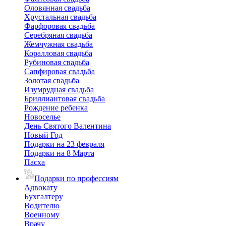
Оловянная свадьба
Хрустальная свадьба
Фарфоровая свадьба
Серебряная свадьба
Жемчужная свадьба
Коралловая свадьба
Рубиновая свадьба
Сапфировая свадьба
Золотая свадьба
Изумрудная свадьба
Бриллиантовая свадьба
Рождение ребенка
Новоселье
День Святого Валентина
Новый Год
Подарки на 23 февраля
Подарки на 8 Марта
Пасха
Подарки по профессиям
Адвокату
Бухгалтеру
Водителю
Военному
Врачу