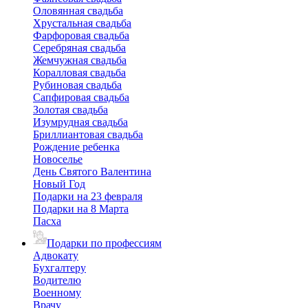
Оловянная свадьба
Хрустальная свадьба
Фарфоровая свадьба
Серебряная свадьба
Жемчужная свадьба
Коралловая свадьба
Рубиновая свадьба
Сапфировая свадьба
Золотая свадьба
Изумрудная свадьба
Бриллиантовая свадьба
Рождение ребенка
Новоселье
День Святого Валентина
Новый Год
Подарки на 23 февраля
Подарки на 8 Марта
Пасха
Подарки по профессиям
Адвокату
Бухгалтеру
Водителю
Военному
Врачу