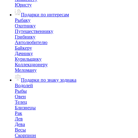
Юристу
Подарки по интересам
Рыбаку
Охотнику
Путешественнику
Грибнику
Автолюбителю
Байкеру
Дачнику
Курильщику
Коллекционеру
Меломану
Подарки по знаку зодиака
Водолей
Рыбы
Овен
Телец
Близнецы
Рак
Лев
Дева
Весы
Скорпион