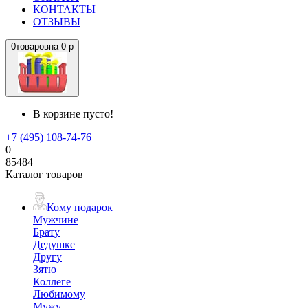
КОНТАКТЫ
ОТЗЫВЫ
0
товаров
на
0 р
В корзине пусто!
+7 (495) 108-74-76
0
85484
Каталог товаров
Кому подарок
Мужчине
Брату
Дедушке
Другу
Зятю
Коллеге
Любимому
Мужу