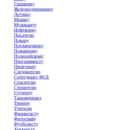
Гаишнику
Железнодорожнику
Летчику
Моряку
Музыканту
Нефтянику
Писателю
Повару
Пограничнику
Пожарному
Полицейскому
Программисту
Прокурору
Следователю
Сотруднику ФСБ
Спасателю
Строителю
Студенту
Таможеннику
Тренеру
Учителю
Финансисту
Фотографу
Футболисту
Хоккеисту