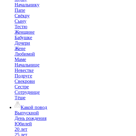
Начальнику
Папе
Свёкру
Сыну
Тестю
Женщине
Бабушке
Дочери
Жене
Любимой
Маме
Начальнице
Невестке
Подруге
Свекрови
Сестре
Сотруднице
Тёще
Какой повод
Выпускной
День рождения
Юбилей
20 лет
25 лет