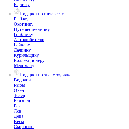
Юристу
Подарки по интересам
Рыбаку
Охотнику
Путешественнику
Грибнику
Автолюбителю
Байкеру
Дачнику
Курильщику
Коллекционеру
Меломану
Подарки по знаку зодиака
Водолей
Рыбы
Овен
Телец
Близнецы
Рак
Лев
Дева
Весы
Скорпион