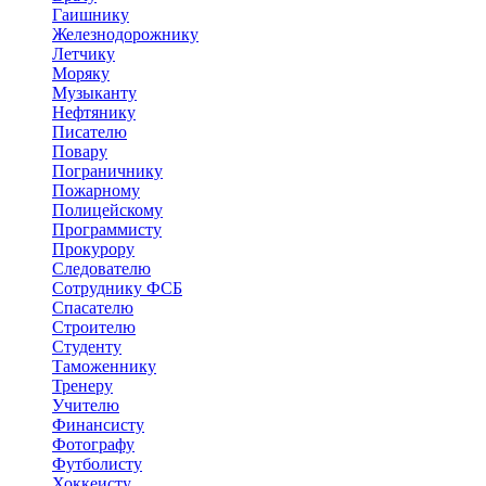
Гаишнику
Железнодорожнику
Летчику
Моряку
Музыканту
Нефтянику
Писателю
Повару
Пограничнику
Пожарному
Полицейскому
Программисту
Прокурору
Следователю
Сотруднику ФСБ
Спасателю
Строителю
Студенту
Таможеннику
Тренеру
Учителю
Финансисту
Фотографу
Футболисту
Хоккеисту