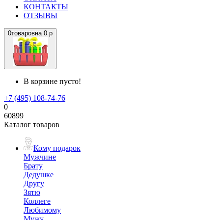
КОНТАКТЫ
ОТЗЫВЫ
0
товаров
на
0 р
В корзине пусто!
+7 (495) 108-74-76
0
60899
Каталог товаров
Кому подарок
Мужчине
Брату
Дедушке
Другу
Зятю
Коллеге
Любимому
Мужу