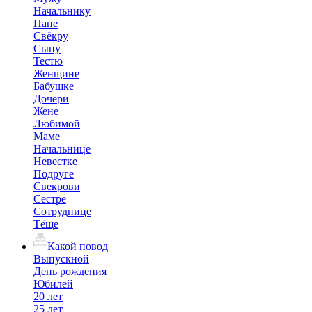
Начальнику
Папе
Свёкру
Сыну
Тестю
Женщине
Бабушке
Дочери
Жене
Любимой
Маме
Начальнице
Невестке
Подруге
Свекрови
Сестре
Сотруднице
Тёще
Какой повод
Выпускной
День рождения
Юбилей
20 лет
25 лет