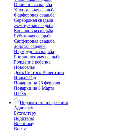
Оловянная свадьба
Хрустальная свадьба
Фарфоровая свадьба
Серебряная свадьба
Жемчужная свадьба
Коралловая свадьба
Рубиновая свадьба
Сапфировая свадьба
Золотая свадьба
Изумрудная свадьба
Бриллиантовая свадьба
Рождение ребенка
Новоселье
День Святого Валентина
Новый Год
Подарки на 23 февраля
Подарки на 8 Марта
Пасха
Подарки по профессиям
Адвокату
Бухгалтеру
Водителю
Военному
Врачу