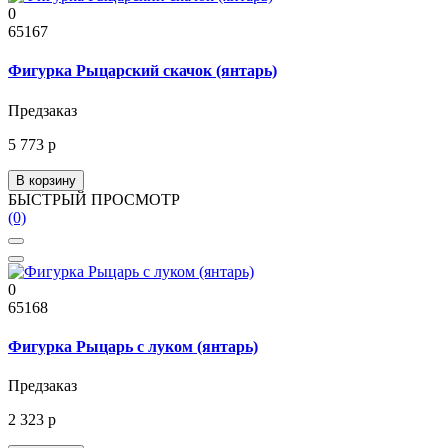
0
65167
Фигурка Рыцарский скачок (янтарь)
Предзаказ
5 773 р
В корзину
БЫСТРЫЙ ПРОСМОТР
(0)
0
65168
Фигурка Рыцарь с луком (янтарь)
Предзаказ
2 323 р