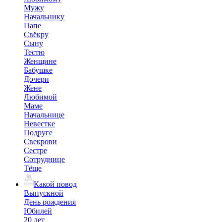
Мужу
Начальнику
Папе
Свёкру
Сыну
Тестю
Женщине
Бабушке
Дочери
Жене
Любимой
Маме
Начальнице
Невестке
Подруге
Свекрови
Сестре
Сотруднице
Тёще
Какой повод
Выпускной
День рождения
Юбилей
20 лет