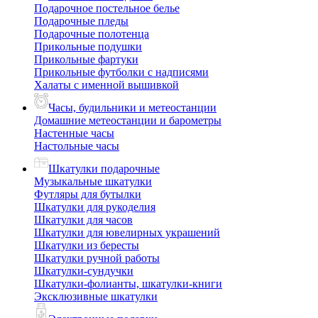
Подарочное постельное белье
Подарочные пледы
Подарочные полотенца
Прикольные подушки
Прикольные фартуки
Прикольные футболки с надписями
Халаты с именной вышивкой
Часы, будильники и метеостанции
Домашние метеостанции и барометры
Настенные часы
Настольные часы
Шкатулки подарочные
Музыкальные шкатулки
Футляры для бутылки
Шкатулки для рукоделия
Шкатулки для часов
Шкатулки для ювелирных украшений
Шкатулки из бересты
Шкатулки ручной работы
Шкатулки-сундучки
Шкатулки-фолианты, шкатулки-книги
Эксклюзивные шкатулки