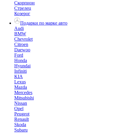
Скорпион
Стрелец
Козерог
Подарки по марке авто
Audi
BMW
Chevrolet
Citroen
Daewoo
Ford
Honda
Hyundai
Infiniti
KIA
Lexus
Mazda
Mercedes
Mitsubishi
Nissan
Opel
Peugeot
Renault
Skoda
Subaru