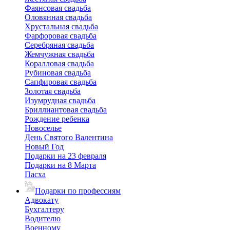
Фаянсовая свадьба
Оловянная свадьба
Хрустальная свадьба
Фарфоровая свадьба
Серебряная свадьба
Жемчужная свадьба
Коралловая свадьба
Рубиновая свадьба
Сапфировая свадьба
Золотая свадьба
Изумрудная свадьба
Бриллиантовая свадьба
Рождение ребенка
Новоселье
День Святого Валентина
Новый Год
Подарки на 23 февраля
Подарки на 8 Марта
Пасха
Подарки по профессиям
Адвокату
Бухгалтеру
Водителю
Военному