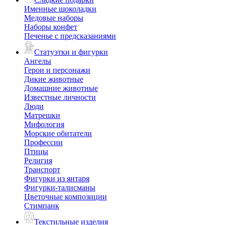
Именные шоколадки
Медовые наборы
Наборы конфет
Печенье с предсказаниями
Статуэтки и фигурки
Ангелы
Герои и персонажи
Дикие животные
Домашние животные
Известные личности
Люди
Матрешки
Мифология
Морские обитатели
Профессии
Птицы
Религия
Транспорт
Фигурки из янтаря
Фигурки-талисманы
Цветочные композиции
Стимпанк
Текстильные изделия