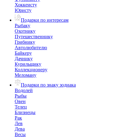
Хоккеисту
Юристу
Подарки по интересам
Рыбаку
Охотнику
Путешественнику
Грибнику
Автолюбителю
Байкеру
Дачнику
Курильщику
Коллекционеру
Меломану
Подарки по знаку зодиака
Водолей
Рыбы
Овен
Телец
Близнецы
Рак
Лев
Дева
Весы