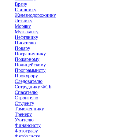
Врачу
Гаишнику
Железнодорожнику
Летчику
Моряку
Музыканту
Нефтянику
Писателю
Повару
Пограничнику
Пожарному
Полицейскому
Программисту
Прокурору
Следователю
Сотруднику ФСБ
Спасателю
Строителю
Студенту
Таможеннику
Тренеру
Учителю
Финансисту
Фотографу
Футболисту