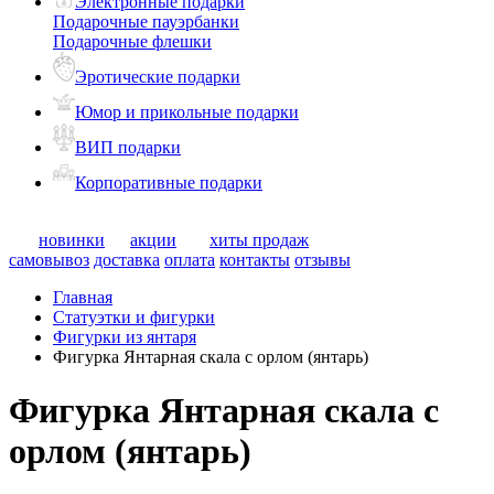
Электронные подарки
Подарочные пауэрбанки
Подарочные флешки
Эротические подарки
Юмор и прикольные подарки
ВИП подарки
Корпоративные подарки
новинки
акции
хиты продаж
самовывоз
доставка
оплата
контакты
отзывы
Главная
Статуэтки и фигурки
Фигурки из янтаря
Фигурка Янтарная скала с орлом (янтарь)
Фигурка Янтарная скала с
орлом (янтарь)