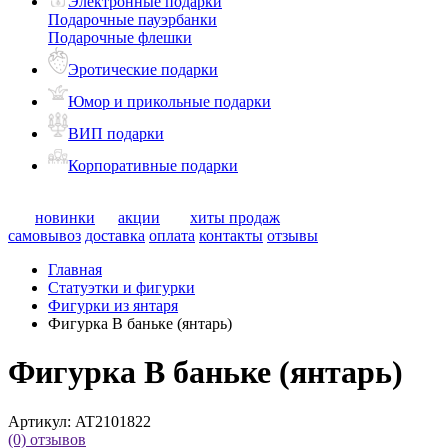
Электронные подарки
Подарочные пауэрбанки
Подарочные флешки
Эротические подарки
Юмор и прикольные подарки
ВИП подарки
Корпоративные подарки
новинки
акции
хиты продаж
самовывоз
доставка
оплата
контакты
отзывы
Главная
Статуэтки и фигурки
Фигурки из янтаря
Фигурка В баньке (янтарь)
Фигурка В баньке (янтарь)
Артикул:
AT2101822
(0)
отзывов