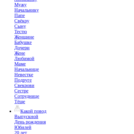
Мужу
Начальнику
Папе
Свёкру
Сыну
Тестю
Женщине
Бабушке
Дочери
Жене
Любимой
Маме
Начальнице
Невестке
Подруге
Свекрови
Сестре
Сотруднице
Тёще
Какой повод
Выпускной
День рождения
Юбилей
20 лет