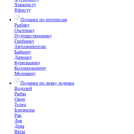
Хоккеисту
Юристу
Подарки по интересам
Рыбаку
Охотнику
Путешественнику
Грибнику
Автолюбителю
Байкеру
Дачнику
Курильщику
Коллекционеру
Меломану
Подарки по знаку зодиака
Водолей
Рыбы
Овен
Телец
Близнецы
Рак
Лев
Дева
Весы