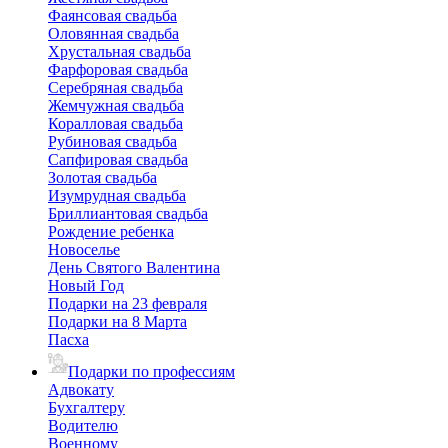
Фаянсовая свадьба
Оловянная свадьба
Хрустальная свадьба
Фарфоровая свадьба
Серебряная свадьба
Жемчужная свадьба
Коралловая свадьба
Рубиновая свадьба
Сапфировая свадьба
Золотая свадьба
Изумрудная свадьба
Бриллиантовая свадьба
Рождение ребенка
Новоселье
День Святого Валентина
Новый Год
Подарки на 23 февраля
Подарки на 8 Марта
Пасха
Подарки по профессиям
Адвокату
Бухгалтеру
Водителю
Военному