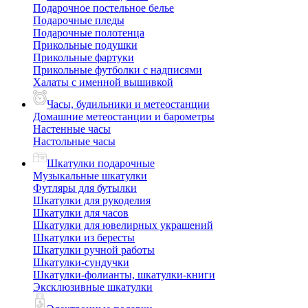
Подарочное постельное белье
Подарочные пледы
Подарочные полотенца
Прикольные подушки
Прикольные фартуки
Прикольные футболки с надписями
Халаты с именной вышивкой
Часы, будильники и метеостанции
Домашние метеостанции и барометры
Настенные часы
Настольные часы
Шкатулки подарочные
Музыкальные шкатулки
Футляры для бутылки
Шкатулки для рукоделия
Шкатулки для часов
Шкатулки для ювелирных украшений
Шкатулки из бересты
Шкатулки ручной работы
Шкатулки-сундучки
Шкатулки-фолианты, шкатулки-книги
Эксклюзивные шкатулки