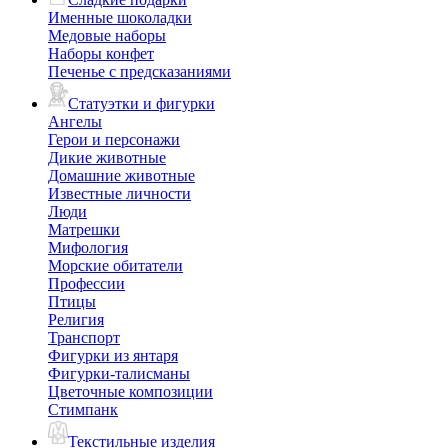
Именные шоколадки
Медовые наборы
Наборы конфет
Печенье с предсказаниями
Статуэтки и фигурки
Ангелы
Герои и персонажи
Дикие животные
Домашние животные
Известные личности
Люди
Матрешки
Мифология
Морские обитатели
Профессии
Птицы
Религия
Транспорт
Фигурки из янтаря
Фигурки-талисманы
Цветочные композиции
Стимпанк
Текстильные изделия