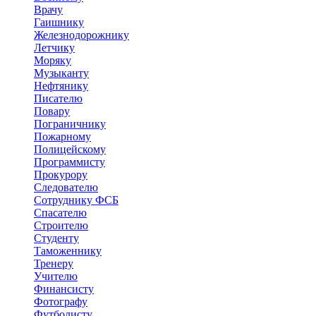
Врачу
Гаишнику
Железнодорожнику
Летчику
Моряку
Музыканту
Нефтянику
Писателю
Повару
Пограничнику
Пожарному
Полицейскому
Программисту
Прокурору
Следователю
Сотруднику ФСБ
Спасателю
Строителю
Студенту
Таможеннику
Тренеру
Учителю
Финансисту
Фотографу
Футболисту