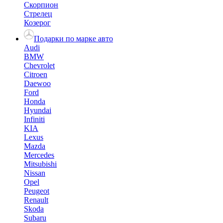
Скорпион
Стрелец
Козерог
Подарки по марке авто
Audi
BMW
Chevrolet
Citroen
Daewoo
Ford
Honda
Hyundai
Infiniti
KIA
Lexus
Mazda
Mercedes
Mitsubishi
Nissan
Opel
Peugeot
Renault
Skoda
Subaru