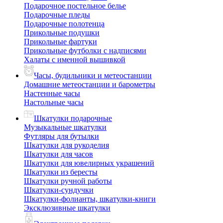
Подарочное постельное белье
Подарочные пледы
Подарочные полотенца
Прикольные подушки
Прикольные фартуки
Прикольные футболки с надписями
Халаты с именной вышивкой
Часы, будильники и метеостанции
Домашние метеостанции и барометры
Настенные часы
Настольные часы
Шкатулки подарочные
Музыкальные шкатулки
Футляры для бутылки
Шкатулки для рукоделия
Шкатулки для часов
Шкатулки для ювелирных украшений
Шкатулки из бересты
Шкатулки ручной работы
Шкатулки-сундучки
Шкатулки-фолианты, шкатулки-книги
Эксклюзивные шкатулки