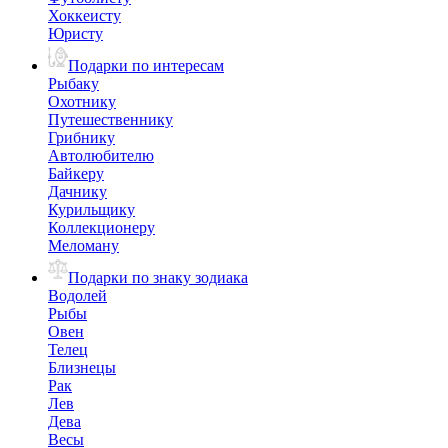
Хоккеисту
Юристу
Подарки по интересам
Рыбаку
Охотнику
Путешественнику
Грибнику
Автолюбителю
Байкеру
Дачнику
Курильщику
Коллекционеру
Меломану
Подарки по знаку зодиака
Водолей
Рыбы
Овен
Телец
Близнецы
Рак
Лев
Дева
Весы