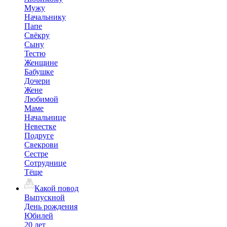
Мужу
Начальнику
Папе
Свёкру
Сыну
Тестю
Женщине
Бабушке
Дочери
Жене
Любимой
Маме
Начальнице
Невестке
Подруге
Свекрови
Сестре
Сотруднице
Тёще
Какой повод
Выпускной
День рождения
Юбилей
20 лет