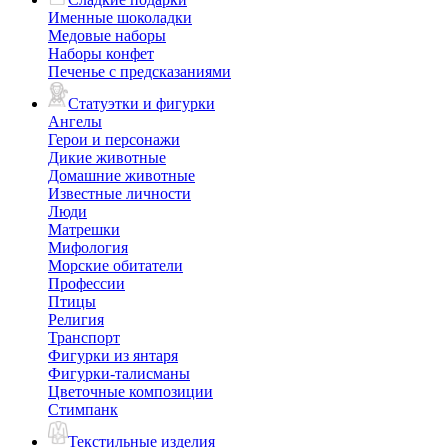
Именные шоколадки
Медовые наборы
Наборы конфет
Печенье с предсказаниями
Статуэтки и фигурки
Ангелы
Герои и персонажи
Дикие животные
Домашние животные
Известные личности
Люди
Матрешки
Мифология
Морские обитатели
Профессии
Птицы
Религия
Транспорт
Фигурки из янтаря
Фигурки-талисманы
Цветочные композиции
Стимпанк
Текстильные изделия