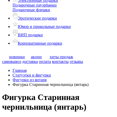
Электронные подарки
Подарочные пауэрбанки
Подарочные флешки
Эротические подарки
Юмор и прикольные подарки
ВИП подарки
Корпоративные подарки
новинки
акции
хиты продаж
самовывоз
доставка
оплата
контакты
отзывы
Главная
Статуэтки и фигурки
Фигурки из янтаря
Фигурка Старинная чернильница (янтарь)
Фигурка Старинная
чернильница (янтарь)