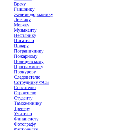
Врачу
Гаишнику
Железнодорожнику
Летчику
Моряку
Музыканту
Нефтянику
Писателю
Повару
Пограничнику
Пожарному
Полицейскому
Программисту
Прокурору
Следователю
Сотруднику ФСБ
Спасателю
Строителю
Студенту
Таможеннику
Тренеру
Учителю
Финансисту
Фотографу
Футболисту