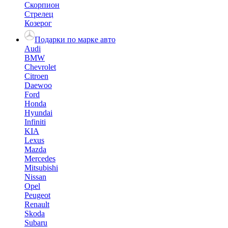
Скорпион
Стрелец
Козерог
Подарки по марке авто
Audi
BMW
Chevrolet
Citroen
Daewoo
Ford
Honda
Hyundai
Infiniti
KIA
Lexus
Mazda
Mercedes
Mitsubishi
Nissan
Opel
Peugeot
Renault
Skoda
Subaru