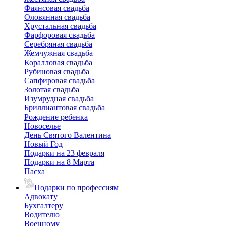
Фаянсовая свадьба
Оловянная свадьба
Хрустальная свадьба
Фарфоровая свадьба
Серебряная свадьба
Жемчужная свадьба
Коралловая свадьба
Рубиновая свадьба
Сапфировая свадьба
Золотая свадьба
Изумрудная свадьба
Бриллиантовая свадьба
Рождение ребенка
Новоселье
День Святого Валентина
Новый Год
Подарки на 23 февраля
Подарки на 8 Марта
Пасха
Подарки по профессиям
Адвокату
Бухгалтеру
Водителю
Военному