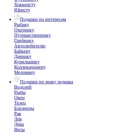
Хоккеисту
Юристу
Подарки по интересам
Рыбаку
Охотнику
Путешественнику
Грибнику
Автолюбителю
Байкеру
Дачнику
Курильщику
Коллекционеру
Меломану
Подарки по знаку зодиака
Водолей
Рыбы
Овен
Телец
Близнецы
Рак
Лев
Дева
Весы