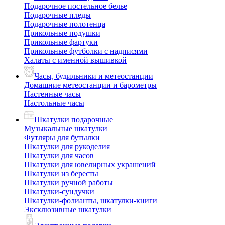
Подарочное постельное белье
Подарочные пледы
Подарочные полотенца
Прикольные подушки
Прикольные фартуки
Прикольные футболки с надписями
Халаты с именной вышивкой
Часы, будильники и метеостанции
Домашние метеостанции и барометры
Настенные часы
Настольные часы
Шкатулки подарочные
Музыкальные шкатулки
Футляры для бутылки
Шкатулки для рукоделия
Шкатулки для часов
Шкатулки для ювелирных украшений
Шкатулки из бересты
Шкатулки ручной работы
Шкатулки-сундучки
Шкатулки-фолианты, шкатулки-книги
Эксклюзивные шкатулки