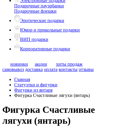
Электронные подарки
Подарочные пауэрбанки
Подарочные флешки
Эротические подарки
Юмор и прикольные подарки
ВИП подарки
Корпоративные подарки
новинки
акции
хиты продаж
самовывоз
доставка
оплата
контакты
отзывы
Главная
Статуэтки и фигурки
Фигурки из янтаря
Фигурка Счастливые лягухи (янтарь)
Фигурка Счастливые
лягухи (янтарь)