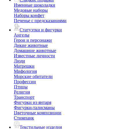
Именные шоколадки
Медовые наборы
Наборы конфет
Печенье с предсказаниями
Статуэтки и фигурки
Ангелы
Герои и персонажи
Дикие животные
Домашние животные
Известные личности
Люди
Матрешки
Мифология
Морские обитатели
Профессии
Птицы
Религия
Транспорт
Фигурки из янтаря
Фигурки-талисманы
Цветочные композиции
Стимпанк
Текстильные изделия