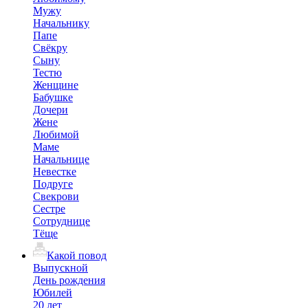
Мужу
Начальнику
Папе
Свёкру
Сыну
Тестю
Женщине
Бабушке
Дочери
Жене
Любимой
Маме
Начальнице
Невестке
Подруге
Свекрови
Сестре
Сотруднице
Тёще
Какой повод
Выпускной
День рождения
Юбилей
20 лет