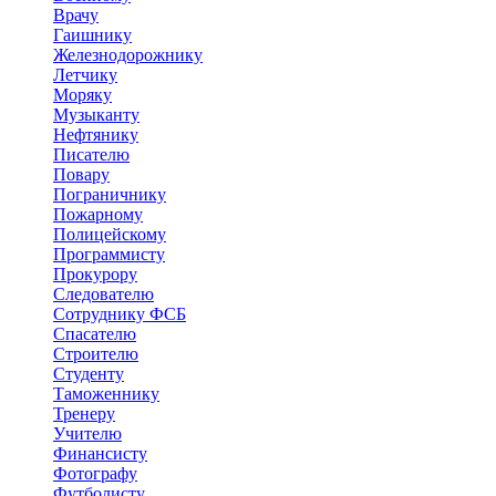
Врачу
Гаишнику
Железнодорожнику
Летчику
Моряку
Музыканту
Нефтянику
Писателю
Повару
Пограничнику
Пожарному
Полицейскому
Программисту
Прокурору
Следователю
Сотруднику ФСБ
Спасателю
Строителю
Студенту
Таможеннику
Тренеру
Учителю
Финансисту
Фотографу
Футболисту