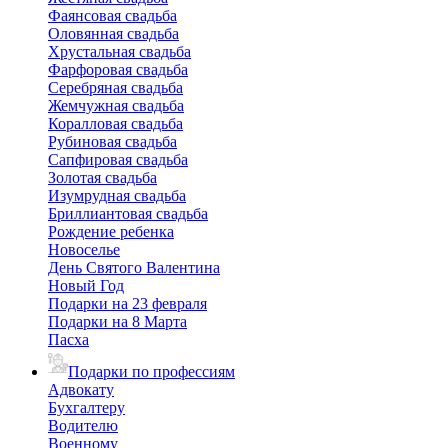
Фаянсовая свадьба
Оловянная свадьба
Хрустальная свадьба
Фарфоровая свадьба
Серебряная свадьба
Жемчужная свадьба
Коралловая свадьба
Рубиновая свадьба
Сапфировая свадьба
Золотая свадьба
Изумрудная свадьба
Бриллиантовая свадьба
Рождение ребенка
Новоселье
День Святого Валентина
Новый Год
Подарки на 23 февраля
Подарки на 8 Марта
Пасха
Подарки по профессиям
Адвокату
Бухгалтеру
Водителю
Военному