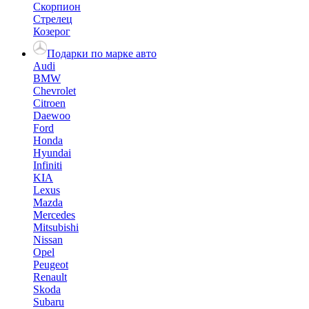
Скорпион
Стрелец
Козерог
Подарки по марке авто
Audi
BMW
Chevrolet
Citroen
Daewoo
Ford
Honda
Hyundai
Infiniti
KIA
Lexus
Mazda
Mercedes
Mitsubishi
Nissan
Opel
Peugeot
Renault
Skoda
Subaru