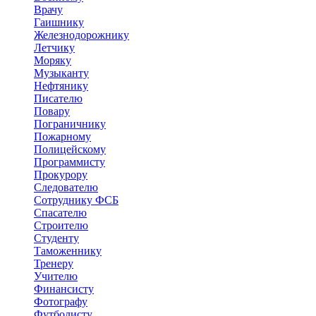
Врачу
Гаишнику
Железнодорожнику
Летчику
Моряку
Музыканту
Нефтянику
Писателю
Повару
Пограничнику
Пожарному
Полицейскому
Программисту
Прокурору
Следователю
Сотруднику ФСБ
Спасателю
Строителю
Студенту
Таможеннику
Тренеру
Учителю
Финансисту
Фотографу
Футболисту