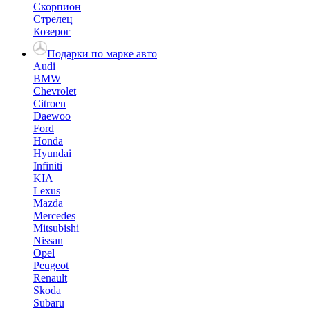
Скорпион
Стрелец
Козерог
Подарки по марке авто
Audi
BMW
Chevrolet
Citroen
Daewoo
Ford
Honda
Hyundai
Infiniti
KIA
Lexus
Mazda
Mercedes
Mitsubishi
Nissan
Opel
Peugeot
Renault
Skoda
Subaru