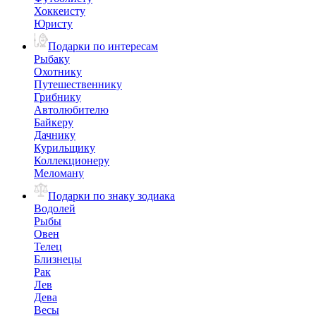
Хоккеисту
Юристу
Подарки по интересам
Рыбаку
Охотнику
Путешественнику
Грибнику
Автолюбителю
Байкеру
Дачнику
Курильщику
Коллекционеру
Меломану
Подарки по знаку зодиака
Водолей
Рыбы
Овен
Телец
Близнецы
Рак
Лев
Дева
Весы