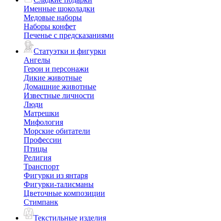
Именные шоколадки
Медовые наборы
Наборы конфет
Печенье с предсказаниями
Статуэтки и фигурки
Ангелы
Герои и персонажи
Дикие животные
Домашние животные
Известные личности
Люди
Матрешки
Мифология
Морские обитатели
Профессии
Птицы
Религия
Транспорт
Фигурки из янтаря
Фигурки-талисманы
Цветочные композиции
Стимпанк
Текстильные изделия