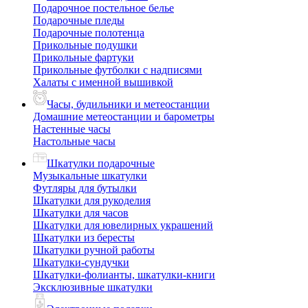
Подарочное постельное белье
Подарочные пледы
Подарочные полотенца
Прикольные подушки
Прикольные фартуки
Прикольные футболки с надписями
Халаты с именной вышивкой
Часы, будильники и метеостанции
Домашние метеостанции и барометры
Настенные часы
Настольные часы
Шкатулки подарочные
Музыкальные шкатулки
Футляры для бутылки
Шкатулки для рукоделия
Шкатулки для часов
Шкатулки для ювелирных украшений
Шкатулки из бересты
Шкатулки ручной работы
Шкатулки-сундучки
Шкатулки-фолианты, шкатулки-книги
Эксклюзивные шкатулки