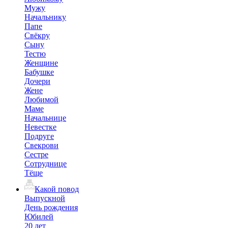
Мужу
Начальнику
Папе
Свёкру
Сыну
Тестю
Женщине
Бабушке
Дочери
Жене
Любимой
Маме
Начальнице
Невестке
Подруге
Свекрови
Сестре
Сотруднице
Тёще
Какой повод
Выпускной
День рождения
Юбилей
20 лет