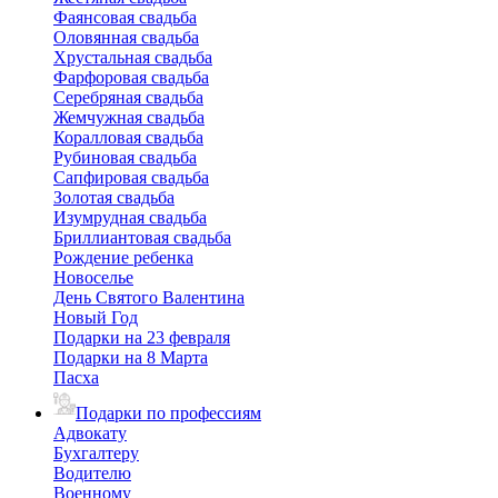
Фаянсовая свадьба
Оловянная свадьба
Хрустальная свадьба
Фарфоровая свадьба
Серебряная свадьба
Жемчужная свадьба
Коралловая свадьба
Рубиновая свадьба
Сапфировая свадьба
Золотая свадьба
Изумрудная свадьба
Бриллиантовая свадьба
Рождение ребенка
Новоселье
День Святого Валентина
Новый Год
Подарки на 23 февраля
Подарки на 8 Марта
Пасха
Подарки по профессиям
Адвокату
Бухгалтеру
Водителю
Военному