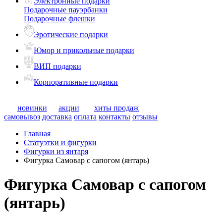
Электронные подарки
Подарочные пауэрбанки
Подарочные флешки
Эротические подарки
Юмор и прикольные подарки
ВИП подарки
Корпоративные подарки
новинки
акции
хиты продаж
самовывоз
доставка
оплата
контакты
отзывы
Главная
Статуэтки и фигурки
Фигурки из янтаря
Фигурка Самовар с сапогом (янтарь)
Фигурка Самовар с сапогом
(янтарь)