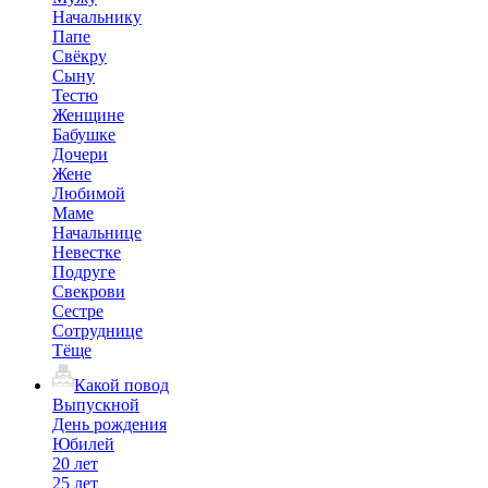
Начальнику
Папе
Свёкру
Сыну
Тестю
Женщине
Бабушке
Дочери
Жене
Любимой
Маме
Начальнице
Невестке
Подруге
Свекрови
Сестре
Сотруднице
Тёще
Какой повод
Выпускной
День рождения
Юбилей
20 лет
25 лет