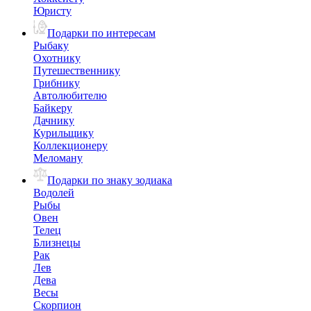
Юристу
Подарки по интересам
Рыбаку
Охотнику
Путешественнику
Грибнику
Автолюбителю
Байкеру
Дачнику
Курильщику
Коллекционеру
Меломану
Подарки по знаку зодиака
Водолей
Рыбы
Овен
Телец
Близнецы
Рак
Лев
Дева
Весы
Скорпион