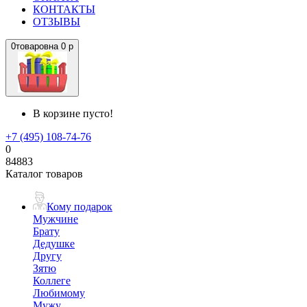
КОНТАКТЫ
ОТЗЫВЫ
0
товаров
на
0 р
В корзине пусто!
+7 (495) 108-74-76
0
84883
Каталог товаров
Кому подарок
Мужчине
Брату
Дедушке
Другу
Зятю
Коллеге
Любимому
Мужу