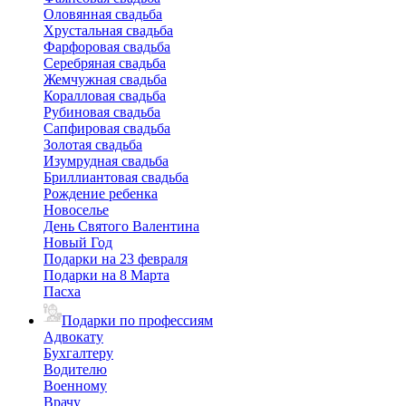
Оловянная свадьба
Хрустальная свадьба
Фарфоровая свадьба
Серебряная свадьба
Жемчужная свадьба
Коралловая свадьба
Рубиновая свадьба
Сапфировая свадьба
Золотая свадьба
Изумрудная свадьба
Бриллиантовая свадьба
Рождение ребенка
Новоселье
День Святого Валентина
Новый Год
Подарки на 23 февраля
Подарки на 8 Марта
Пасха
Подарки по профессиям
Адвокату
Бухгалтеру
Водителю
Военному
Врачу