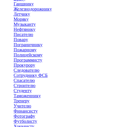
Гаишнику
Железнодорожнику
Летчику
Моряку
Музыканту
Нефтянику
Писателю
Повару
Пограничнику
Пожарному
Полицейскому
Программисту
Прокурору
Следователю
Сотруднику ФСБ
Спасателю
Строителю
Студенту
Таможеннику
Тренеру
Учителю
Финансисту
Фотографу
Футболисту
Хоккеисту