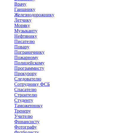
Врачу
Гаишнику
Железнодорожнику
Летчику
Моряку
Музыканту
Нефтянику
Писателю
Повару
Пограничнику
Пожарному
Полицейскому
Программисту
Прокурору
Следователю
Сотруднику ФСБ
Спасателю
Строителю
Студенту
Таможеннику
Тренеру
Учителю
Финансисту
Фотографу
Футболисту