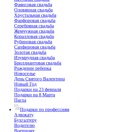
Фаянсовая свадьба
Оловянная свадьба
Хрустальная свадьба
Фарфоровая свадьба
Серебряная свадьба
Жемчужная свадьба
Коралловая свадьба
Рубиновая свадьба
Сапфировая свадьба
Золотая свадьба
Изумрудная свадьба
Бриллиантовая свадьба
Рождение ребенка
Новоселье
День Святого Валентина
Новый Год
Подарки на 23 февраля
Подарки на 8 Марта
Пасха
Подарки по профессиям
Адвокату
Бухгалтеру
Водителю
Военному