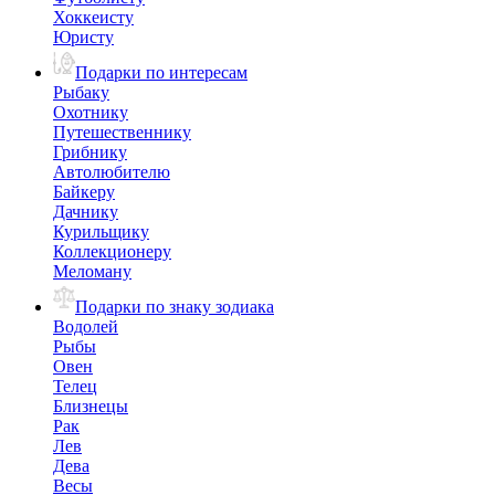
Хоккеисту
Юристу
Подарки по интересам
Рыбаку
Охотнику
Путешественнику
Грибнику
Автолюбителю
Байкеру
Дачнику
Курильщику
Коллекционеру
Меломану
Подарки по знаку зодиака
Водолей
Рыбы
Овен
Телец
Близнецы
Рак
Лев
Дева
Весы