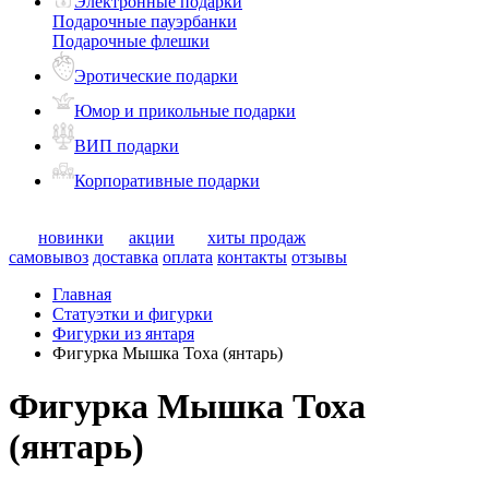
Электронные подарки
Подарочные пауэрбанки
Подарочные флешки
Эротические подарки
Юмор и прикольные подарки
ВИП подарки
Корпоративные подарки
новинки
акции
хиты продаж
самовывоз
доставка
оплата
контакты
отзывы
Главная
Статуэтки и фигурки
Фигурки из янтаря
Фигурка Мышка Тоха (янтарь)
Фигурка Мышка Тоха
(янтарь)