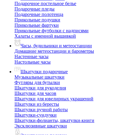
Подарочное постельное белье
Подарочные пледы
Подарочные полотенца
Прикольные подушки
Прикольные фартуки
Прикольные футболки с надписями
Халаты с именной вышивкой
Часы, будильники и метеостанции
Домашние метеостанции и барометры
Настенные часы
Настольные часы
Шкатулки подарочные
Музыкальные шкатулки
Футляры для бутылки
Шкатулки для рукоделия
Шкатулки для часов
Шкатулки для ювелирных украшений
Шкатулки из бересты
Шкатулки ручной работы
Шкатулки-сундучки
Шкатулки-фолианты, шкатулки-книги
Эксклюзивные шкатулки