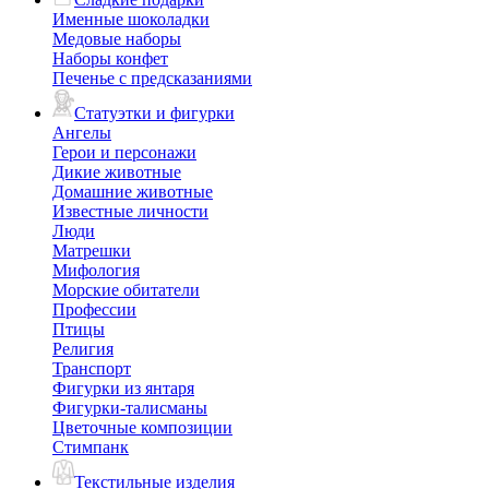
Именные шоколадки
Медовые наборы
Наборы конфет
Печенье с предсказаниями
Статуэтки и фигурки
Ангелы
Герои и персонажи
Дикие животные
Домашние животные
Известные личности
Люди
Матрешки
Мифология
Морские обитатели
Профессии
Птицы
Религия
Транспорт
Фигурки из янтаря
Фигурки-талисманы
Цветочные композиции
Стимпанк
Текстильные изделия