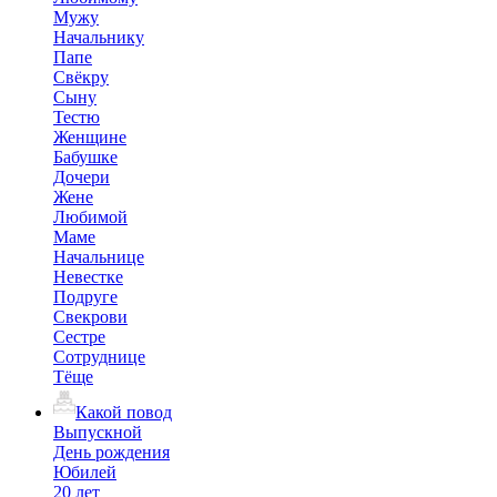
Мужу
Начальнику
Папе
Свёкру
Сыну
Тестю
Женщине
Бабушке
Дочери
Жене
Любимой
Маме
Начальнице
Невестке
Подруге
Свекрови
Сестре
Сотруднице
Тёще
Какой повод
Выпускной
День рождения
Юбилей
20 лет