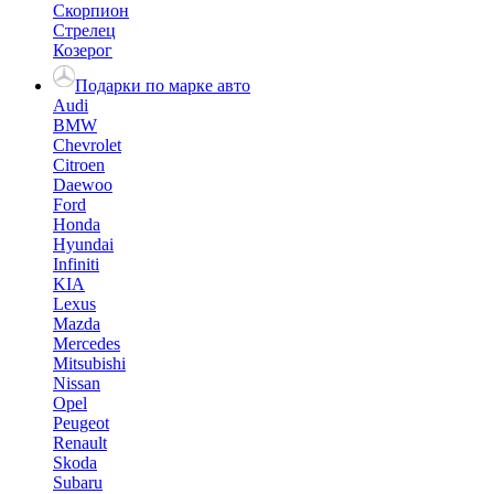
Скорпион
Стрелец
Козерог
Подарки по марке авто
Audi
BMW
Chevrolet
Citroen
Daewoo
Ford
Honda
Hyundai
Infiniti
KIA
Lexus
Mazda
Mercedes
Mitsubishi
Nissan
Opel
Peugeot
Renault
Skoda
Subaru