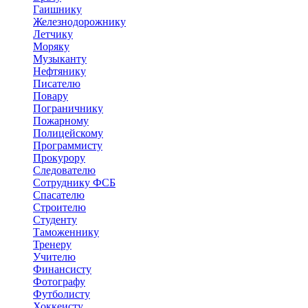
Гаишнику
Железнодорожнику
Летчику
Моряку
Музыканту
Нефтянику
Писателю
Повару
Пограничнику
Пожарному
Полицейскому
Программисту
Прокурору
Следователю
Сотруднику ФСБ
Спасателю
Строителю
Студенту
Таможеннику
Тренеру
Учителю
Финансисту
Фотографу
Футболисту
Хоккеисту