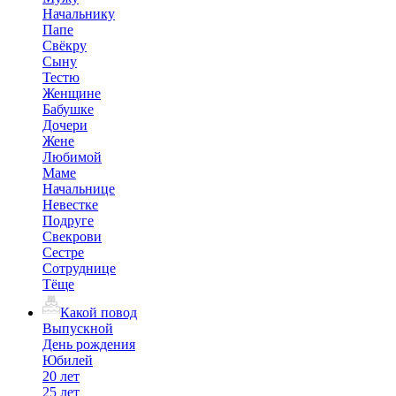
Начальнику
Папе
Свёкру
Сыну
Тестю
Женщине
Бабушке
Дочери
Жене
Любимой
Маме
Начальнице
Невестке
Подруге
Свекрови
Сестре
Сотруднице
Тёще
Какой повод
Выпускной
День рождения
Юбилей
20 лет
25 лет