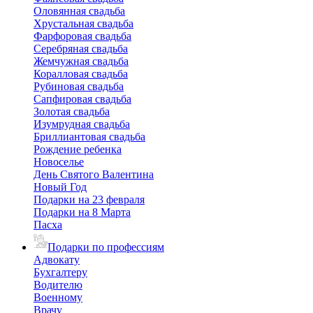
Оловянная свадьба
Хрустальная свадьба
Фарфоровая свадьба
Серебряная свадьба
Жемчужная свадьба
Коралловая свадьба
Рубиновая свадьба
Сапфировая свадьба
Золотая свадьба
Изумрудная свадьба
Бриллиантовая свадьба
Рождение ребенка
Новоселье
День Святого Валентина
Новый Год
Подарки на 23 февраля
Подарки на 8 Марта
Пасха
Подарки по профессиям
Адвокату
Бухгалтеру
Водителю
Военному
Врачу