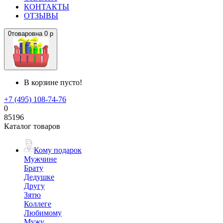
КОНТАКТЫ
ОТЗЫВЫ
0
товаров
на
0 р
В корзине пусто!
+7 (495) 108-74-76
0
85196
Каталог товаров
Кому подарок
Мужчине
Брату
Дедушке
Другу
Зятю
Коллеге
Любимому
Мужу