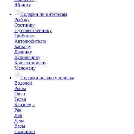
Юристу
Подарки по интересам
Рыбаку
Охотнику
Путешественнику
Грибнику
Автолюбителю
Байкеру
Дачнику
Курильщику
Коллекционеру
Меломану
Подарки по знаку зодиака
Водолей
Рыбы
Овен
Телец
Близнецы
Рак
Лев
Дева
Весы
Скорпион