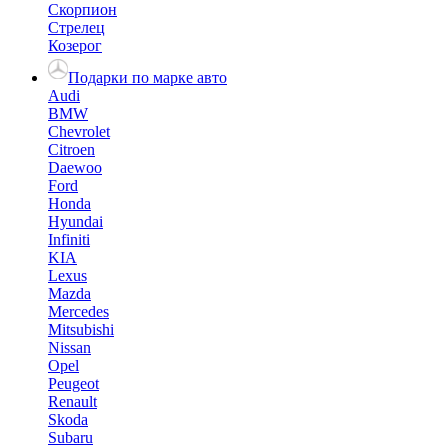
Скорпион
Стрелец
Козерог
Подарки по марке авто
Audi
BMW
Chevrolet
Citroen
Daewoo
Ford
Honda
Hyundai
Infiniti
KIA
Lexus
Mazda
Mercedes
Mitsubishi
Nissan
Opel
Peugeot
Renault
Skoda
Subaru