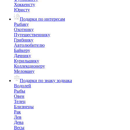
Хоккеисту
Юристу
Подарки по интересам
Рыбаку
Охотнику
Путешественнику
Грибнику
Автолюбителю
Байкеру
Дачнику
Курильщику
Коллекционеру
Меломану
Подарки по знаку зодиака
Водолей
Рыбы
Овен
Телец
Близнецы
Рак
Лев
Дева
Весы