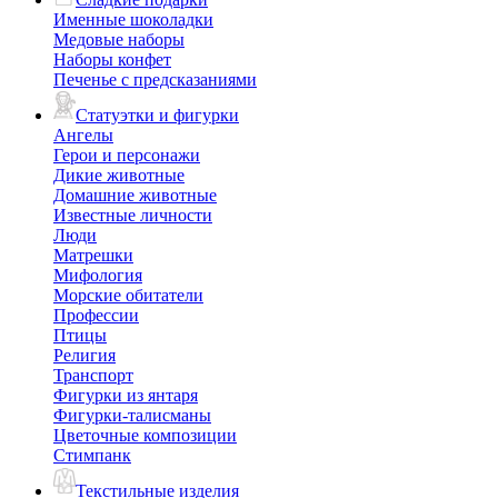
Именные шоколадки
Медовые наборы
Наборы конфет
Печенье с предсказаниями
Статуэтки и фигурки
Ангелы
Герои и персонажи
Дикие животные
Домашние животные
Известные личности
Люди
Матрешки
Мифология
Морские обитатели
Профессии
Птицы
Религия
Транспорт
Фигурки из янтаря
Фигурки-талисманы
Цветочные композиции
Стимпанк
Текстильные изделия