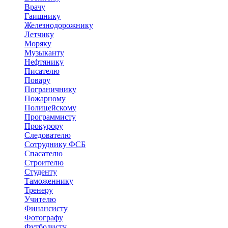
Врачу
Гаишнику
Железнодорожнику
Летчику
Моряку
Музыканту
Нефтянику
Писателю
Повару
Пограничнику
Пожарному
Полицейскому
Программисту
Прокурору
Следователю
Сотруднику ФСБ
Спасателю
Строителю
Студенту
Таможеннику
Тренеру
Учителю
Финансисту
Фотографу
Футболисту