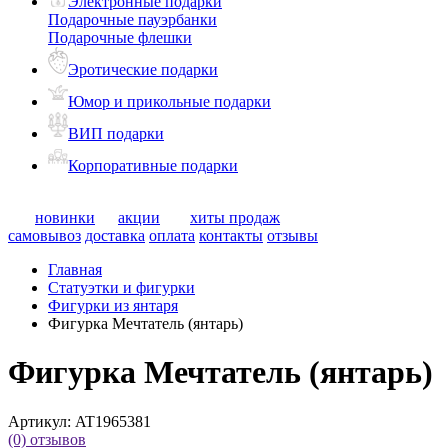
Электронные подарки
Подарочные пауэрбанки
Подарочные флешки
Эротические подарки
Юмор и прикольные подарки
ВИП подарки
Корпоративные подарки
новинки
акции
хиты продаж
самовывоз
доставка
оплата
контакты
отзывы
Главная
Статуэтки и фигурки
Фигурки из янтаря
Фигурка Мечтатель (янтарь)
Фигурка Мечтатель (янтарь)
Артикул:
AT1965381
(0)
отзывов