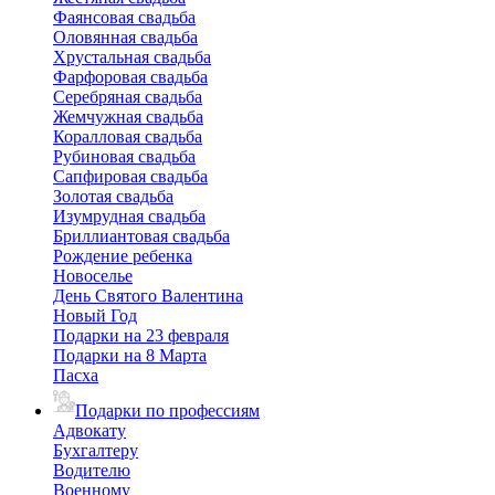
Фаянсовая свадьба
Оловянная свадьба
Хрустальная свадьба
Фарфоровая свадьба
Серебряная свадьба
Жемчужная свадьба
Коралловая свадьба
Рубиновая свадьба
Сапфировая свадьба
Золотая свадьба
Изумрудная свадьба
Бриллиантовая свадьба
Рождение ребенка
Новоселье
День Святого Валентина
Новый Год
Подарки на 23 февраля
Подарки на 8 Марта
Пасха
Подарки по профессиям
Адвокату
Бухгалтеру
Водителю
Военному