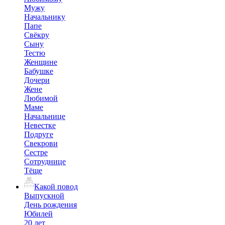
Мужу
Начальнику
Папе
Свёкру
Сыну
Тестю
Женщине
Бабушке
Дочери
Жене
Любимой
Маме
Начальнице
Невестке
Подруге
Свекрови
Сестре
Сотруднице
Тёще
Какой повод
Выпускной
День рождения
Юбилей
20 лет