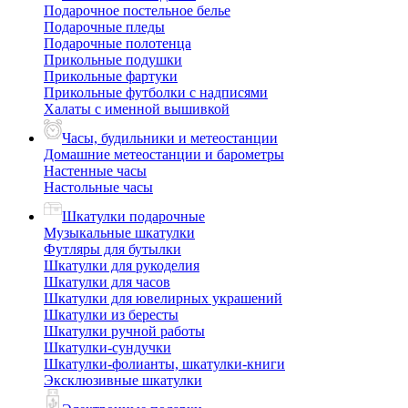
Подарочное постельное белье
Подарочные пледы
Подарочные полотенца
Прикольные подушки
Прикольные фартуки
Прикольные футболки с надписями
Халаты с именной вышивкой
Часы, будильники и метеостанции
Домашние метеостанции и барометры
Настенные часы
Настольные часы
Шкатулки подарочные
Музыкальные шкатулки
Футляры для бутылки
Шкатулки для рукоделия
Шкатулки для часов
Шкатулки для ювелирных украшений
Шкатулки из бересты
Шкатулки ручной работы
Шкатулки-сундучки
Шкатулки-фолианты, шкатулки-книги
Эксклюзивные шкатулки