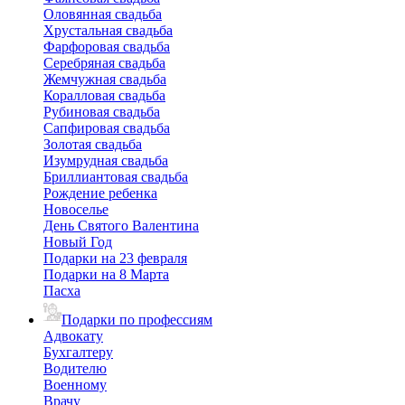
Оловянная свадьба
Хрустальная свадьба
Фарфоровая свадьба
Серебряная свадьба
Жемчужная свадьба
Коралловая свадьба
Рубиновая свадьба
Сапфировая свадьба
Золотая свадьба
Изумрудная свадьба
Бриллиантовая свадьба
Рождение ребенка
Новоселье
День Святого Валентина
Новый Год
Подарки на 23 февраля
Подарки на 8 Марта
Пасха
Подарки по профессиям
Адвокату
Бухгалтеру
Водителю
Военному
Врачу