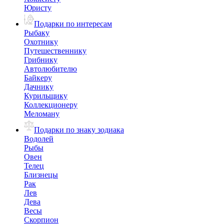
Юристу
Подарки по интересам
Рыбаку
Охотнику
Путешественнику
Грибнику
Автолюбителю
Байкеру
Дачнику
Курильщику
Коллекционеру
Меломану
Подарки по знаку зодиака
Водолей
Рыбы
Овен
Телец
Близнецы
Рак
Лев
Дева
Весы
Скорпион