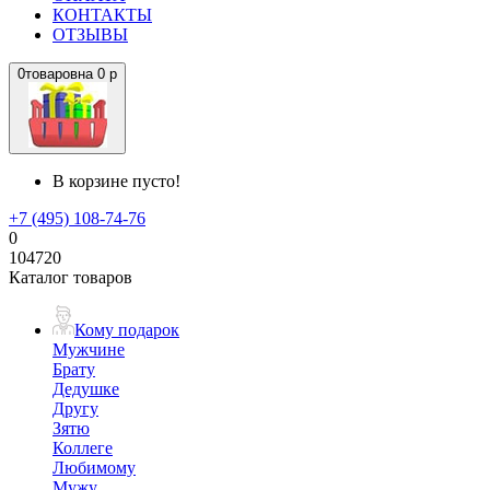
КОНТАКТЫ
ОТЗЫВЫ
0
товаров
на
0 р
В корзине пусто!
+7 (495) 108-74-76
0
104720
Каталог товаров
Кому подарок
Мужчине
Брату
Дедушке
Другу
Зятю
Коллеге
Любимому
Мужу