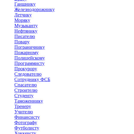
Гаишнику
Железнодорожнику
Летчику
Моряку
Музыканту
Нефтянику
Писателю
Повару
Пограничнику
Пожарному
Полицейскому
Программисту
Прокурору
Следователю
Сотруднику ФСБ
Спасателю
Строителю
Студенту
Таможеннику
Тренеру
Учителю
Финансисту
Фотографу
Футболисту
Хоккеисту