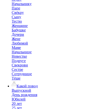
Начальнику
Папе
Свёкру
Сыну
Тестю
Женщине
Бабушке
Дочери
Жене
Любимой
Маме
Начальнице
Невестке
Подруге
Свекрови
Сестре
Сотруднице
Тёще
Какой повод
Выпускной
День рождения
Юбилей
20 лет
25 лет