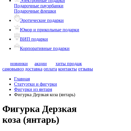
Электронные подарки
Подарочные пауэрбанки
Подарочные флешки
Эротические подарки
Юмор и прикольные подарки
ВИП подарки
Корпоративные подарки
новинки
акции
хиты продаж
самовывоз
доставка
оплата
контакты
отзывы
Главная
Статуэтки и фигурки
Фигурки из янтаря
Фигурка Дерзкая коза (янтарь)
Фигурка Дерзкая
коза (янтарь)