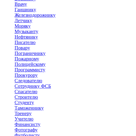
Врачу
Гаишнику
Железнодорожнику
Летчику
Моряку
Музыканту
Нефтянику
Писателю
Повару
Пограничнику
Пожарному
Полицейскому
Программисту
Прокурору
Следователю
Сотруднику ФСБ
Спасателю
Строителю
Студенту
Таможеннику
Тренеру
Учителю
Финансисту
Фотографу
Футболисту