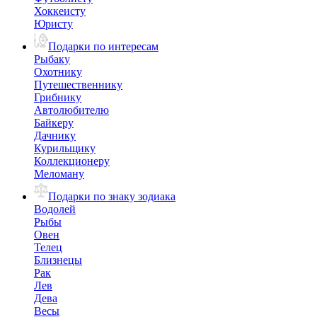
Хоккеисту
Юристу
Подарки по интересам
Рыбаку
Охотнику
Путешественнику
Грибнику
Автолюбителю
Байкеру
Дачнику
Курильщику
Коллекционеру
Меломану
Подарки по знаку зодиака
Водолей
Рыбы
Овен
Телец
Близнецы
Рак
Лев
Дева
Весы