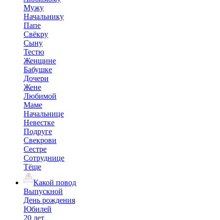
Мужу
Начальнику
Папе
Свёкру
Сыну
Тестю
Женщине
Бабушке
Дочери
Жене
Любимой
Маме
Начальнице
Невестке
Подруге
Свекрови
Сестре
Сотруднице
Тёще
Какой повод
Выпускной
День рождения
Юбилей
20 лет