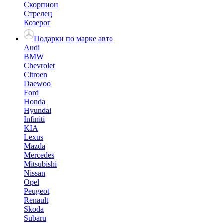
Скорпион
Стрелец
Козерог
Подарки по марке авто
Audi
BMW
Chevrolet
Citroen
Daewoo
Ford
Honda
Hyundai
Infiniti
KIA
Lexus
Mazda
Mercedes
Mitsubishi
Nissan
Opel
Peugeot
Renault
Skoda
Subaru