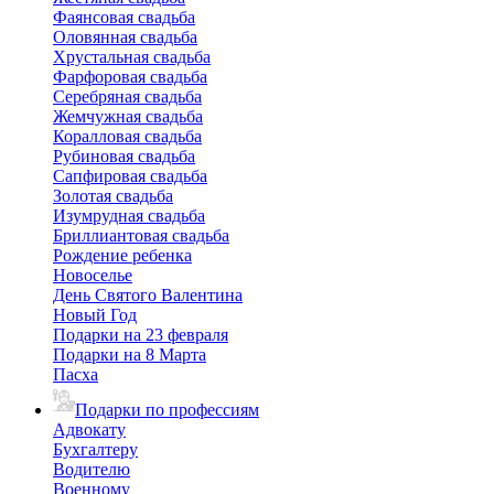
Фаянсовая свадьба
Оловянная свадьба
Хрустальная свадьба
Фарфоровая свадьба
Серебряная свадьба
Жемчужная свадьба
Коралловая свадьба
Рубиновая свадьба
Сапфировая свадьба
Золотая свадьба
Изумрудная свадьба
Бриллиантовая свадьба
Рождение ребенка
Новоселье
День Святого Валентина
Новый Год
Подарки на 23 февраля
Подарки на 8 Марта
Пасха
Подарки по профессиям
Адвокату
Бухгалтеру
Водителю
Военному