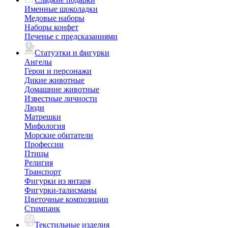
Именные шоколадки
Медовые наборы
Наборы конфет
Печенье с предсказаниями
Статуэтки и фигурки
Ангелы
Герои и персонажи
Дикие животные
Домашние животные
Известные личности
Люди
Матрешки
Мифология
Морские обитатели
Профессии
Птицы
Религия
Транспорт
Фигурки из янтаря
Фигурки-талисманы
Цветочные композиции
Стимпанк
Текстильные изделия