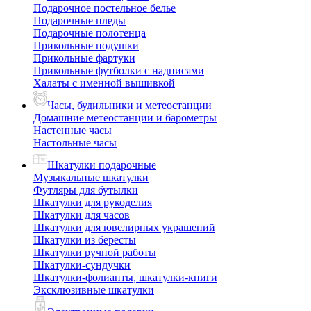
Подарочное постельное белье
Подарочные пледы
Подарочные полотенца
Прикольные подушки
Прикольные фартуки
Прикольные футболки с надписями
Халаты с именной вышивкой
Часы, будильники и метеостанции
Домашние метеостанции и барометры
Настенные часы
Настольные часы
Шкатулки подарочные
Музыкальные шкатулки
Футляры для бутылки
Шкатулки для рукоделия
Шкатулки для часов
Шкатулки для ювелирных украшений
Шкатулки из бересты
Шкатулки ручной работы
Шкатулки-сундучки
Шкатулки-фолианты, шкатулки-книги
Эксклюзивные шкатулки