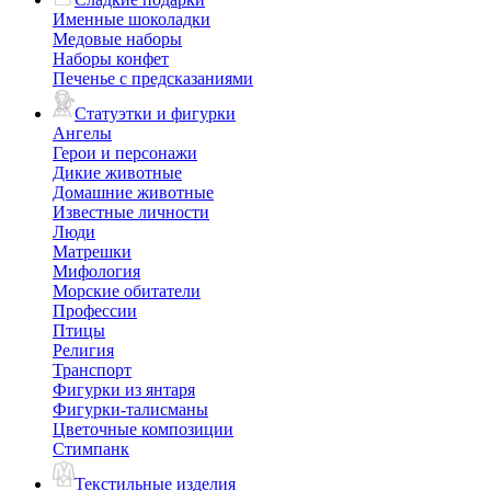
Именные шоколадки
Медовые наборы
Наборы конфет
Печенье с предсказаниями
Статуэтки и фигурки
Ангелы
Герои и персонажи
Дикие животные
Домашние животные
Известные личности
Люди
Матрешки
Мифология
Морские обитатели
Профессии
Птицы
Религия
Транспорт
Фигурки из янтаря
Фигурки-талисманы
Цветочные композиции
Стимпанк
Текстильные изделия