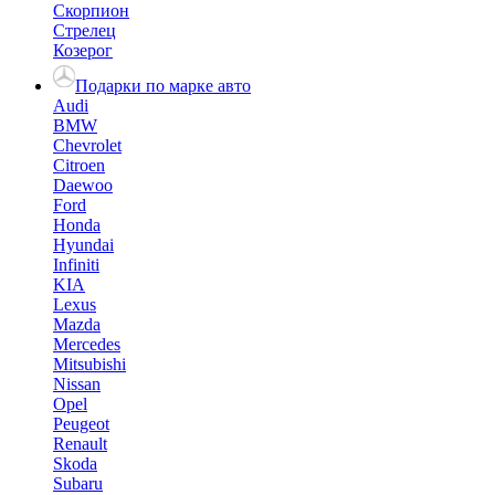
Скорпион
Стрелец
Козерог
Подарки по марке авто
Audi
BMW
Chevrolet
Citroen
Daewoo
Ford
Honda
Hyundai
Infiniti
KIA
Lexus
Mazda
Mercedes
Mitsubishi
Nissan
Opel
Peugeot
Renault
Skoda
Subaru