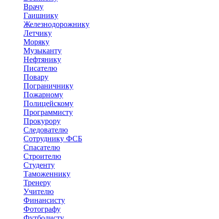
Врачу
Гаишнику
Железнодорожнику
Летчику
Моряку
Музыканту
Нефтянику
Писателю
Повару
Пограничнику
Пожарному
Полицейскому
Программисту
Прокурору
Следователю
Сотруднику ФСБ
Спасателю
Строителю
Студенту
Таможеннику
Тренеру
Учителю
Финансисту
Фотографу
Футболисту