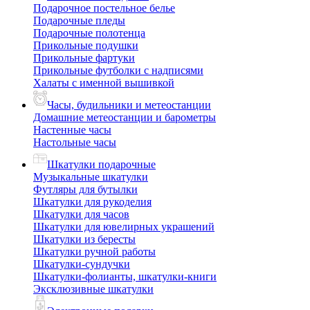
Подарочное постельное белье
Подарочные пледы
Подарочные полотенца
Прикольные подушки
Прикольные фартуки
Прикольные футболки с надписями
Халаты с именной вышивкой
Часы, будильники и метеостанции
Домашние метеостанции и барометры
Настенные часы
Настольные часы
Шкатулки подарочные
Музыкальные шкатулки
Футляры для бутылки
Шкатулки для рукоделия
Шкатулки для часов
Шкатулки для ювелирных украшений
Шкатулки из бересты
Шкатулки ручной работы
Шкатулки-сундучки
Шкатулки-фолианты, шкатулки-книги
Эксклюзивные шкатулки