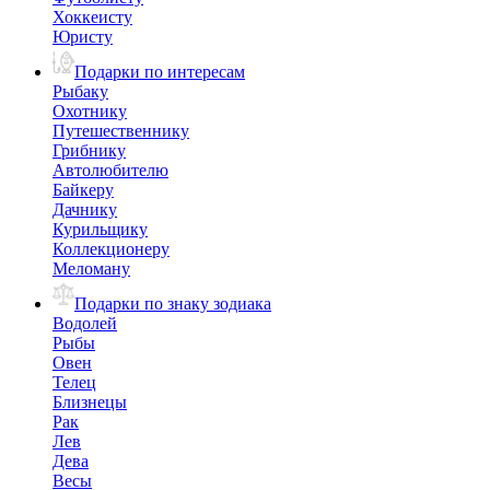
Хоккеисту
Юристу
Подарки по интересам
Рыбаку
Охотнику
Путешественнику
Грибнику
Автолюбителю
Байкеру
Дачнику
Курильщику
Коллекционеру
Меломану
Подарки по знаку зодиака
Водолей
Рыбы
Овен
Телец
Близнецы
Рак
Лев
Дева
Весы