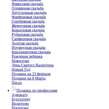
Фаянсовая свадьба
Оловянная свадьба
Хрустальная свадьба
Фарфоровая свадьба
Серебряная свадьба
Жемчужная свадьба
Коралловая свадьба
Рубиновая свадьба
Сапфировая свадьба
Золотая свадьба
Изумрудная свадьба
Бриллиантовая свадьба
Рождение ребенка
Новоселье
День Святого Валентина
Новый Год
Подарки на 23 февраля
Подарки на 8 Марта
Пасха
Подарки по профессиям
Адвокату
Бухгалтеру
Водителю
Военному