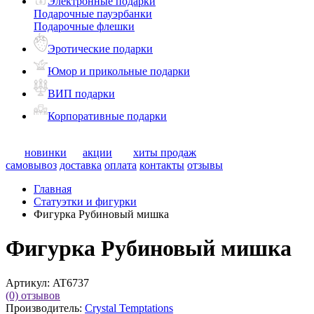
Электронные подарки
Подарочные пауэрбанки
Подарочные флешки
Эротические подарки
Юмор и прикольные подарки
ВИП подарки
Корпоративные подарки
новинки
акции
хиты продаж
самовывоз
доставка
оплата
контакты
отзывы
Главная
Статуэтки и фигурки
Фигурка Рубиновый мишка
Фигурка Рубиновый мишка
Артикул:
AT6737
(0)
отзывов
Производитель:
Crystal Temptations