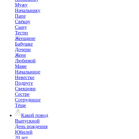
Мужу
Начальнику
Папе
Свёкру
Сыну
Тестю
Женщине
Бабушке
Дочери
Жене
Любимой
Маме
Начальнице
Невестке
Подруге
Свекрови
Сестре
Сотруднице
Тёще
Какой повод
Выпускной
День рождения
Юбилей
20 лет