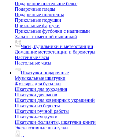
Подарочное постельное белье
Подарочные пледы
Подарочные полотенца
Прикольные подушки
Прикольные фартуки
Прикольные футболки с надписями
Халаты с именной вышивкой
Часы, будильники и метеостанции
Домашние метеостанции и барометры
Настенные часы
Настольные часы
Шкатулки подарочные
Музыкальные шкатулки
Футляры для бутылки
Шкатулки для рукоделия
Шкатулки для часов
Шкатулки для ювелирных украшений
Шкатулки из бересты
Шкатулки ручной работы
Шкатулки-сундучки
Шкатулки-фолианты, шкатулки-книги
Эксклюзивные шкатулки