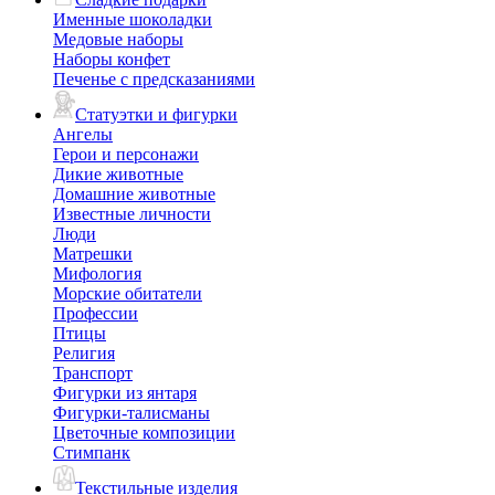
Именные шоколадки
Медовые наборы
Наборы конфет
Печенье с предсказаниями
Статуэтки и фигурки
Ангелы
Герои и персонажи
Дикие животные
Домашние животные
Известные личности
Люди
Матрешки
Мифология
Морские обитатели
Профессии
Птицы
Религия
Транспорт
Фигурки из янтаря
Фигурки-талисманы
Цветочные композиции
Стимпанк
Текстильные изделия