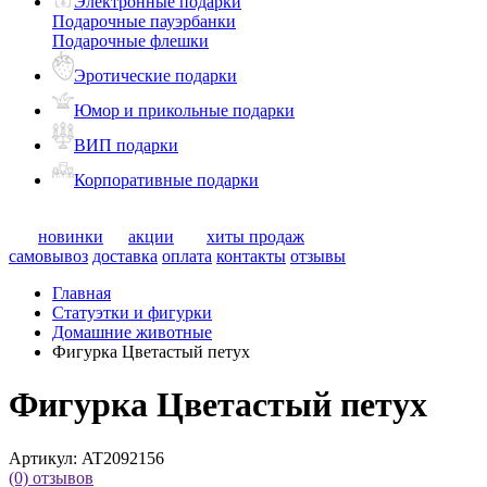
Электронные подарки
Подарочные пауэрбанки
Подарочные флешки
Эротические подарки
Юмор и прикольные подарки
ВИП подарки
Корпоративные подарки
новинки
акции
хиты продаж
самовывоз
доставка
оплата
контакты
отзывы
Главная
Статуэтки и фигурки
Домашние животные
Фигурка Цветастый петух
Фигурка Цветастый петух
Артикул:
AT2092156
(0)
отзывов