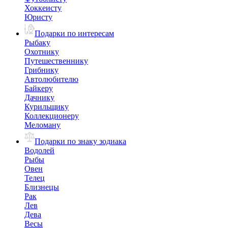
Хоккеисту
Юристу
Подарки по интересам
Рыбаку
Охотнику
Путешественнику
Грибнику
Автолюбителю
Байкеру
Дачнику
Курильщику
Коллекционеру
Меломану
Подарки по знаку зодиака
Водолей
Рыбы
Овен
Телец
Близнецы
Рак
Лев
Дева
Весы