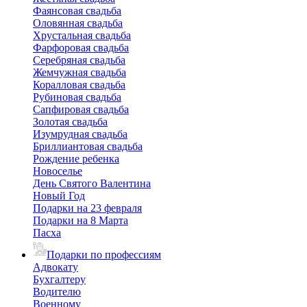
Фаянсовая свадьба
Оловянная свадьба
Хрустальная свадьба
Фарфоровая свадьба
Серебряная свадьба
Жемчужная свадьба
Коралловая свадьба
Рубиновая свадьба
Сапфировая свадьба
Золотая свадьба
Изумрудная свадьба
Бриллиантовая свадьба
Рождение ребенка
Новоселье
День Святого Валентина
Новый Год
Подарки на 23 февраля
Подарки на 8 Марта
Пасха
Подарки по профессиям
Адвокату
Бухгалтеру
Водителю
Военному