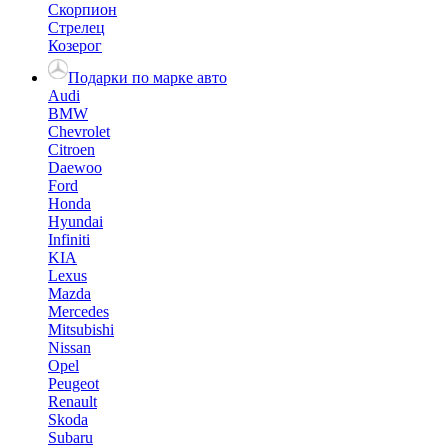
Скорпион
Стрелец
Козерог
Подарки по марке авто
Audi
BMW
Chevrolet
Citroen
Daewoo
Ford
Honda
Hyundai
Infiniti
KIA
Lexus
Mazda
Mercedes
Mitsubishi
Nissan
Opel
Peugeot
Renault
Skoda
Subaru