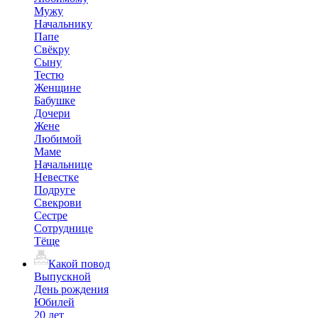
Мужу
Начальнику
Папе
Свёкру
Сыну
Тестю
Женщине
Бабушке
Дочери
Жене
Любимой
Маме
Начальнице
Невестке
Подруге
Свекрови
Сестре
Сотруднице
Тёще
Какой повод
Выпускной
День рождения
Юбилей
20 лет