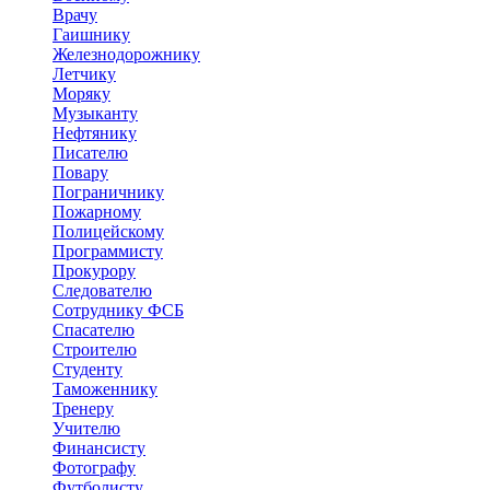
Врачу
Гаишнику
Железнодорожнику
Летчику
Моряку
Музыканту
Нефтянику
Писателю
Повару
Пограничнику
Пожарному
Полицейскому
Программисту
Прокурору
Следователю
Сотруднику ФСБ
Спасателю
Строителю
Студенту
Таможеннику
Тренеру
Учителю
Финансисту
Фотографу
Футболисту