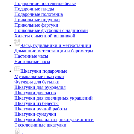
Подарочное постельное белье
Подарочные пледы
Подарочные полотенца
Прикольные подушки
Прикольные фартуки
Прикольные футболки с надписями
Халаты с именной вышивкой
Часы, будильники и метеостанции
Домашние метеостанции и барометры
Настенные часы
Настольные часы
Шкатулки подарочные
Музыкальные шкатулки
Футляры для бутылки
Шкатулки для рукоделия
Шкатулки для часов
Шкатулки для ювелирных украшений
Шкатулки из бересты
Шкатулки ручной работы
Шкатулки-сундучки
Шкатулки-фолианты, шкатулки-книги
Эксклюзивные шкатулки