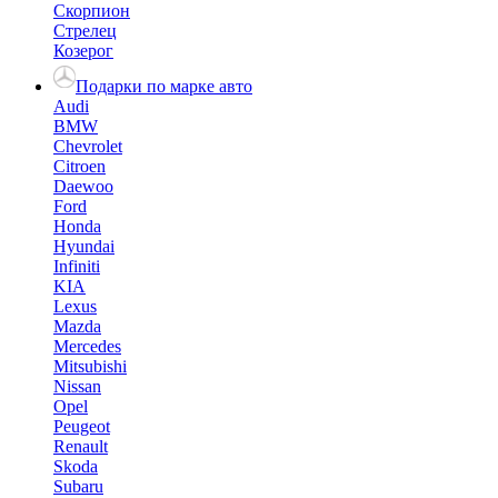
Скорпион
Стрелец
Козерог
Подарки по марке авто
Audi
BMW
Chevrolet
Citroen
Daewoo
Ford
Honda
Hyundai
Infiniti
KIA
Lexus
Mazda
Mercedes
Mitsubishi
Nissan
Opel
Peugeot
Renault
Skoda
Subaru