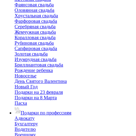
Фаянсовая свадьба
Оловянная свадьба
Хрустальная свадьба
Фарфоровая свадьба
Серебряная свадьба
Жемчужная свадьба
Коралловая свадьба
Рубиновая свадьба
Сапфировая свадьба
Золотая свадьба
Изумрудная свадьба
Бриллиантовая свадьба
Рождение ребенка
Новоселье
День Святого Валентина
Новый Год
Подарки на 23 февраля
Подарки на 8 Марта
Пасха
Подарки по профессиям
Адвокату
Бухгалтеру
Водителю
Военному