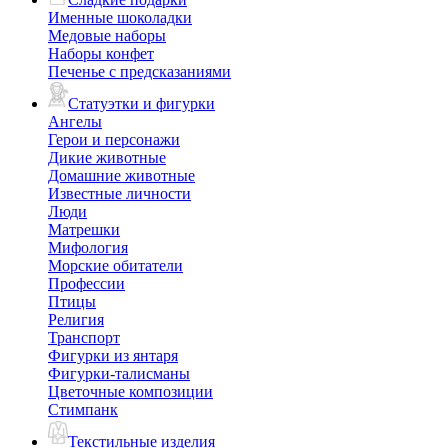
Именные шоколадки
Медовые наборы
Наборы конфет
Печенье с предсказаниями
Статуэтки и фигурки
Ангелы
Герои и персонажи
Дикие животные
Домашние животные
Известные личности
Люди
Матрешки
Мифология
Морские обитатели
Профессии
Птицы
Религия
Транспорт
Фигурки из янтаря
Фигурки-талисманы
Цветочные композиции
Стимпанк
Текстильные изделия