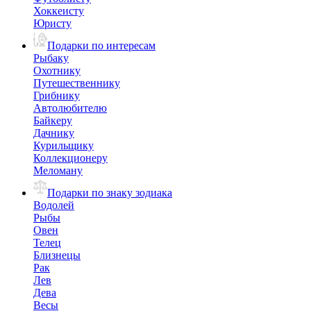
Хоккеисту
Юристу
Подарки по интересам
Рыбаку
Охотнику
Путешественнику
Грибнику
Автолюбителю
Байкеру
Дачнику
Курильщику
Коллекционеру
Меломану
Подарки по знаку зодиака
Водолей
Рыбы
Овен
Телец
Близнецы
Рак
Лев
Дева
Весы