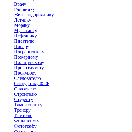
Врачу
Гаишнику
Железнодорожнику
Летчику
Моряку
Музыканту
Нефтянику
Писателю
Повару
Пограничнику
Пожарному
Полицейскому
Программисту
Прокурору
Следователю
Сотруднику ФСБ
Спасателю
Строителю
Студенту
Таможеннику
Тренеру
Учителю
Финансисту
Фотографу
Футболисту