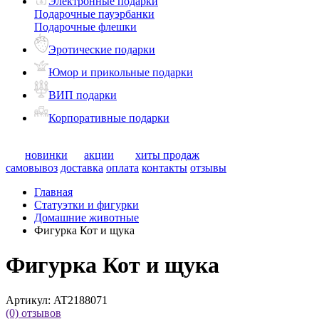
Электронные подарки
Подарочные пауэрбанки
Подарочные флешки
Эротические подарки
Юмор и прикольные подарки
ВИП подарки
Корпоративные подарки
новинки
акции
хиты продаж
самовывоз
доставка
оплата
контакты
отзывы
Главная
Статуэтки и фигурки
Домашние животные
Фигурка Кот и щука
Фигурка Кот и щука
Артикул:
AT2188071
(0)
отзывов