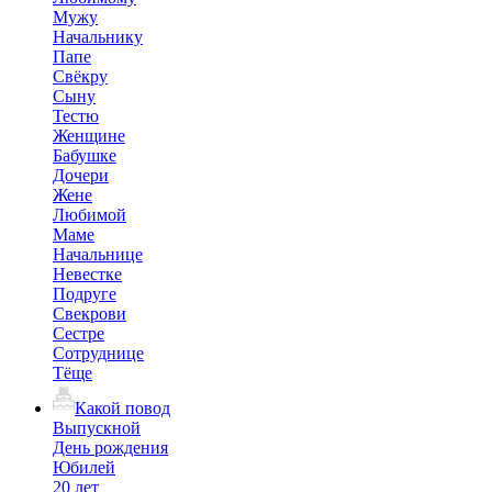
Мужу
Начальнику
Папе
Свёкру
Сыну
Тестю
Женщине
Бабушке
Дочери
Жене
Любимой
Маме
Начальнице
Невестке
Подруге
Свекрови
Сестре
Сотруднице
Тёще
Какой повод
Выпускной
День рождения
Юбилей
20 лет