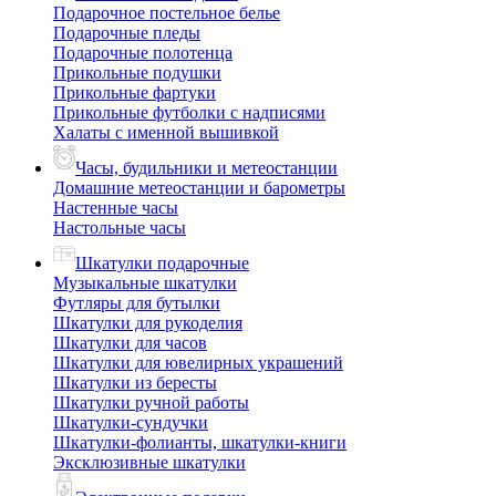
Подарочное постельное белье
Подарочные пледы
Подарочные полотенца
Прикольные подушки
Прикольные фартуки
Прикольные футболки с надписями
Халаты с именной вышивкой
Часы, будильники и метеостанции
Домашние метеостанции и барометры
Настенные часы
Настольные часы
Шкатулки подарочные
Музыкальные шкатулки
Футляры для бутылки
Шкатулки для рукоделия
Шкатулки для часов
Шкатулки для ювелирных украшений
Шкатулки из бересты
Шкатулки ручной работы
Шкатулки-сундучки
Шкатулки-фолианты, шкатулки-книги
Эксклюзивные шкатулки