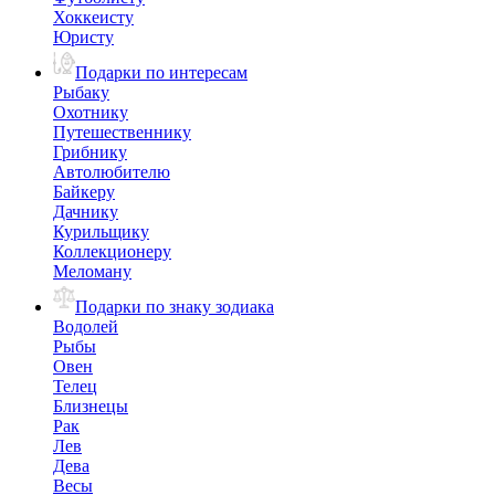
Хоккеисту
Юристу
Подарки по интересам
Рыбаку
Охотнику
Путешественнику
Грибнику
Автолюбителю
Байкеру
Дачнику
Курильщику
Коллекционеру
Меломану
Подарки по знаку зодиака
Водолей
Рыбы
Овен
Телец
Близнецы
Рак
Лев
Дева
Весы