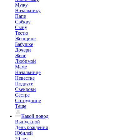
Мужу
Начальнику
Папе
Свёкру
Сыну
Тестю
Женщине
Бабушке
Дочери
Жене
Любимой
Маме
Начальнице
Невестке
Подруге
Свекрови
Сестре
Сотруднице
Тёще
Какой повод
Выпускной
День рождения
Юбилей
20 лет