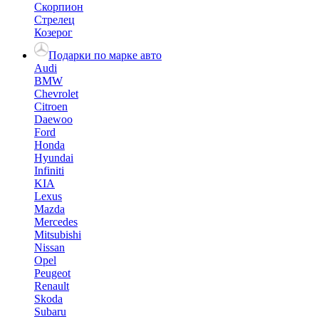
Скорпион
Стрелец
Козерог
Подарки по марке авто
Audi
BMW
Chevrolet
Citroen
Daewoo
Ford
Honda
Hyundai
Infiniti
KIA
Lexus
Mazda
Mercedes
Mitsubishi
Nissan
Opel
Peugeot
Renault
Skoda
Subaru