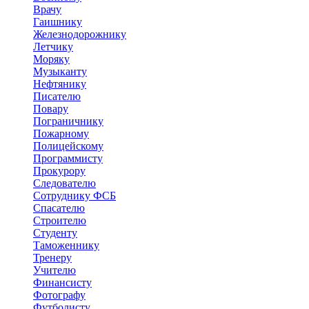
Врачу
Гаишнику
Железнодорожнику
Летчику
Моряку
Музыканту
Нефтянику
Писателю
Повару
Пограничнику
Пожарному
Полицейскому
Программисту
Прокурору
Следователю
Сотруднику ФСБ
Спасателю
Строителю
Студенту
Таможеннику
Тренеру
Учителю
Финансисту
Фотографу
Футболисту