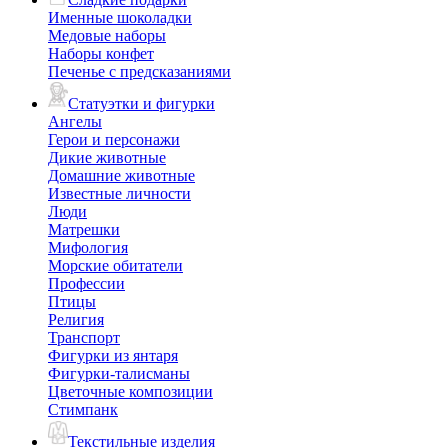
Именные шоколадки
Медовые наборы
Наборы конфет
Печенье с предсказаниями
Статуэтки и фигурки
Ангелы
Герои и персонажи
Дикие животные
Домашние животные
Известные личности
Люди
Матрешки
Мифология
Морские обитатели
Профессии
Птицы
Религия
Транспорт
Фигурки из янтаря
Фигурки-талисманы
Цветочные композиции
Стимпанк
Текстильные изделия