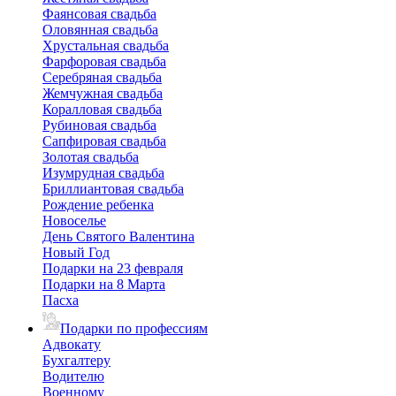
Фаянсовая свадьба
Оловянная свадьба
Хрустальная свадьба
Фарфоровая свадьба
Серебряная свадьба
Жемчужная свадьба
Коралловая свадьба
Рубиновая свадьба
Сапфировая свадьба
Золотая свадьба
Изумрудная свадьба
Бриллиантовая свадьба
Рождение ребенка
Новоселье
День Святого Валентина
Новый Год
Подарки на 23 февраля
Подарки на 8 Марта
Пасха
Подарки по профессиям
Адвокату
Бухгалтеру
Водителю
Военному