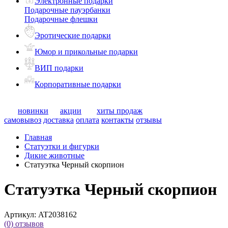
Электронные подарки
Подарочные пауэрбанки
Подарочные флешки
Эротические подарки
Юмор и прикольные подарки
ВИП подарки
Корпоративные подарки
новинки
акции
хиты продаж
самовывоз
доставка
оплата
контакты
отзывы
Главная
Статуэтки и фигурки
Дикие животные
Статуэтка Черный скорпион
Статуэтка Черный скорпион
Артикул:
AT2038162
(0)
отзывов