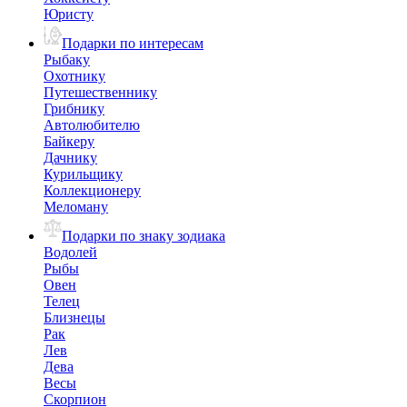
Юристу
Подарки по интересам
Рыбаку
Охотнику
Путешественнику
Грибнику
Автолюбителю
Байкеру
Дачнику
Курильщику
Коллекционеру
Меломану
Подарки по знаку зодиака
Водолей
Рыбы
Овен
Телец
Близнецы
Рак
Лев
Дева
Весы
Скорпион