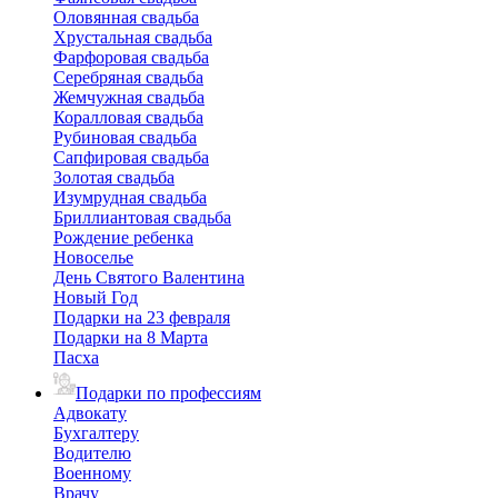
Оловянная свадьба
Хрустальная свадьба
Фарфоровая свадьба
Серебряная свадьба
Жемчужная свадьба
Коралловая свадьба
Рубиновая свадьба
Сапфировая свадьба
Золотая свадьба
Изумрудная свадьба
Бриллиантовая свадьба
Рождение ребенка
Новоселье
День Святого Валентина
Новый Год
Подарки на 23 февраля
Подарки на 8 Марта
Пасха
Подарки по профессиям
Адвокату
Бухгалтеру
Водителю
Военному
Врачу