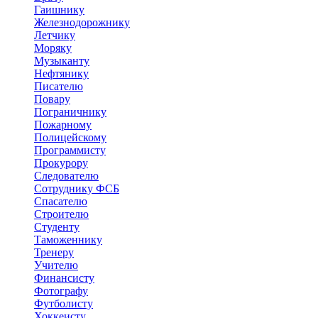
Гаишнику
Железнодорожнику
Летчику
Моряку
Музыканту
Нефтянику
Писателю
Повару
Пограничнику
Пожарному
Полицейскому
Программисту
Прокурору
Следователю
Сотруднику ФСБ
Спасателю
Строителю
Студенту
Таможеннику
Тренеру
Учителю
Финансисту
Фотографу
Футболисту
Хоккеисту