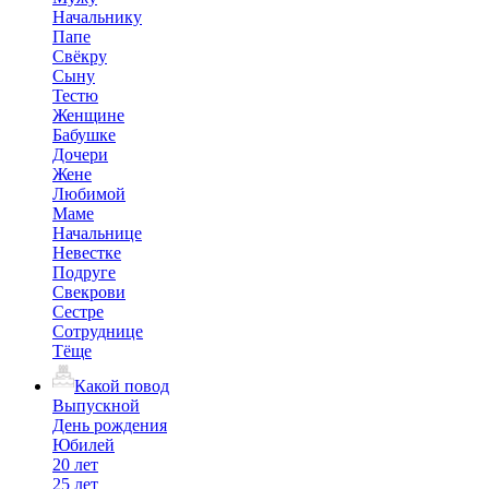
Начальнику
Папе
Свёкру
Сыну
Тестю
Женщине
Бабушке
Дочери
Жене
Любимой
Маме
Начальнице
Невестке
Подруге
Свекрови
Сестре
Сотруднице
Тёще
Какой повод
Выпускной
День рождения
Юбилей
20 лет
25 лет