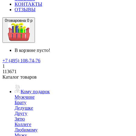
КОНТАКТЫ
ОТЗЫВЫ
0
товаров
на
0 р
В корзине пусто!
+7 (495) 108-74-76
1
113671
Каталог товаров
Кому подарок
Мужчине
Брату
Дедушке
Другу
Зятю
Коллеге
Любимому
Мужу