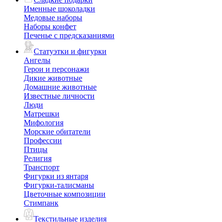
Именные шоколадки
Медовые наборы
Наборы конфет
Печенье с предсказаниями
Статуэтки и фигурки
Ангелы
Герои и персонажи
Дикие животные
Домашние животные
Известные личности
Люди
Матрешки
Мифология
Морские обитатели
Профессии
Птицы
Религия
Транспорт
Фигурки из янтаря
Фигурки-талисманы
Цветочные композиции
Стимпанк
Текстильные изделия