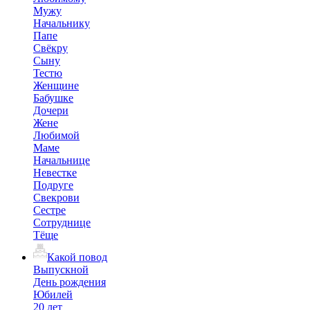
Мужу
Начальнику
Папе
Свёкру
Сыну
Тестю
Женщине
Бабушке
Дочери
Жене
Любимой
Маме
Начальнице
Невестке
Подруге
Свекрови
Сестре
Сотруднице
Тёще
Какой повод
Выпускной
День рождения
Юбилей
20 лет