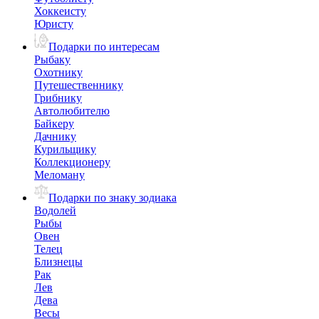
Хоккеисту
Юристу
Подарки по интересам
Рыбаку
Охотнику
Путешественнику
Грибнику
Автолюбителю
Байкеру
Дачнику
Курильщику
Коллекционеру
Меломану
Подарки по знаку зодиака
Водолей
Рыбы
Овен
Телец
Близнецы
Рак
Лев
Дева
Весы