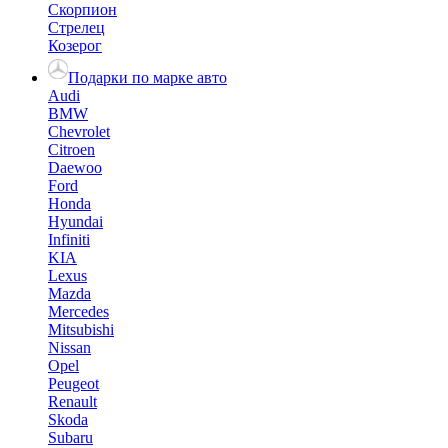
Скорпион
Стрелец
Козерог
Подарки по марке авто
Audi
BMW
Chevrolet
Citroen
Daewoo
Ford
Honda
Hyundai
Infiniti
KIA
Lexus
Mazda
Mercedes
Mitsubishi
Nissan
Opel
Peugeot
Renault
Skoda
Subaru