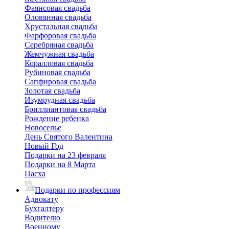
Фаянсовая свадьба
Оловянная свадьба
Хрустальная свадьба
Фарфоровая свадьба
Серебряная свадьба
Жемчужная свадьба
Коралловая свадьба
Рубиновая свадьба
Сапфировая свадьба
Золотая свадьба
Изумрудная свадьба
Бриллиантовая свадьба
Рождение ребенка
Новоселье
День Святого Валентина
Новый Год
Подарки на 23 февраля
Подарки на 8 Марта
Пасха
Подарки по профессиям
Адвокату
Бухгалтеру
Водителю
Военному