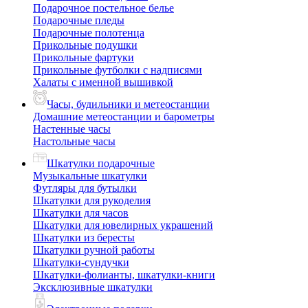
Подарочное постельное белье
Подарочные пледы
Подарочные полотенца
Прикольные подушки
Прикольные фартуки
Прикольные футболки с надписями
Халаты с именной вышивкой
Часы, будильники и метеостанции
Домашние метеостанции и барометры
Настенные часы
Настольные часы
Шкатулки подарочные
Музыкальные шкатулки
Футляры для бутылки
Шкатулки для рукоделия
Шкатулки для часов
Шкатулки для ювелирных украшений
Шкатулки из бересты
Шкатулки ручной работы
Шкатулки-сундучки
Шкатулки-фолианты, шкатулки-книги
Эксклюзивные шкатулки