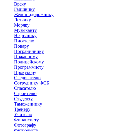
Врачу
Гаишнику
Железнодорожнику
Летчику
Моряку
Музыканту
Нефтянику
Писателю
Повару
Пограничнику
Пожарному
Полицейскому
Программисту
Прокурору
Следователю
Сотруднику ФСБ
Спасателю
Строителю
Студенту
Таможеннику
Тренеру
Учителю
Финансисту
Фотографу
Футболисту