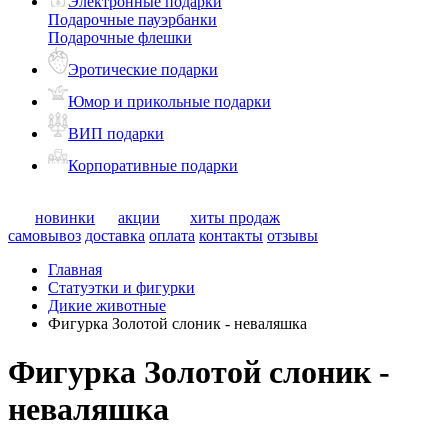
Электронные подарки
Подарочные пауэрбанки
Подарочные флешки
Эротические подарки
Юмор и прикольные подарки
ВИП подарки
Корпоративные подарки
новинки
акции
хиты продаж
самовывоз
доставка
оплата
контакты
отзывы
Главная
Статуэтки и фигурки
Дикие животные
Фигурка Золотой слоник - неваляшка
Фигурка Золотой слоник -
неваляшка