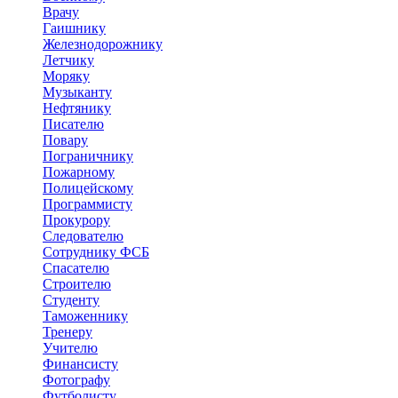
Врачу
Гаишнику
Железнодорожнику
Летчику
Моряку
Музыканту
Нефтянику
Писателю
Повару
Пограничнику
Пожарному
Полицейскому
Программисту
Прокурору
Следователю
Сотруднику ФСБ
Спасателю
Строителю
Студенту
Таможеннику
Тренеру
Учителю
Финансисту
Фотографу
Футболисту