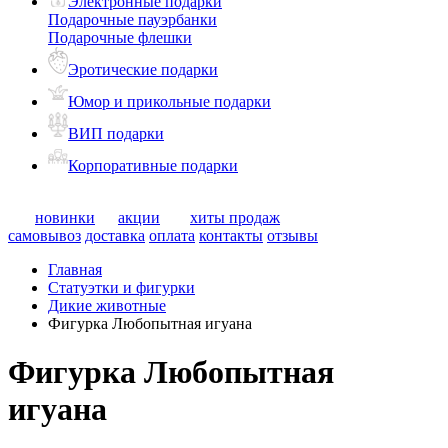
Электронные подарки
Подарочные пауэрбанки
Подарочные флешки
Эротические подарки
Юмор и прикольные подарки
ВИП подарки
Корпоративные подарки
новинки
акции
хиты продаж
самовывоз
доставка
оплата
контакты
отзывы
Главная
Статуэтки и фигурки
Дикие животные
Фигурка Любопытная игуана
Фигурка Любопытная
игуана