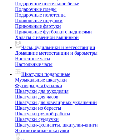
Подарочное постельное белье
Подарочные пледы
Подарочные полотенца
Прикольные подушки
Прикольные фартуки
Прикольные футболки с надписями
Халаты с именной вышивкой
Часы, будильники и метеостанции
Домашние метеостанции и барометры
Настенные часы
Настольные часы
Шкатулки подарочные
Музыкальные шкатулки
Футляры для бутылки
Шкатулки для рукоделия
Шкатулки для часов
Шкатулки для ювелирных украшений
Шкатулки из бересты
Шкатулки ручной работы
Шкатулки-сундучки
Шкатулки-фолианты, шкатулки-книги
Эксклюзивные шкатулки