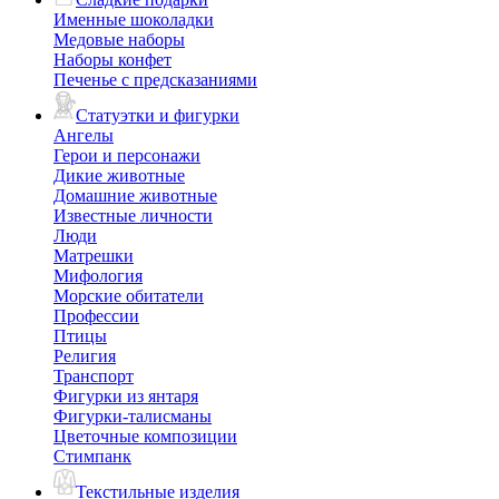
Именные шоколадки
Медовые наборы
Наборы конфет
Печенье с предсказаниями
Статуэтки и фигурки
Ангелы
Герои и персонажи
Дикие животные
Домашние животные
Известные личности
Люди
Матрешки
Мифология
Морские обитатели
Профессии
Птицы
Религия
Транспорт
Фигурки из янтаря
Фигурки-талисманы
Цветочные композиции
Стимпанк
Текстильные изделия