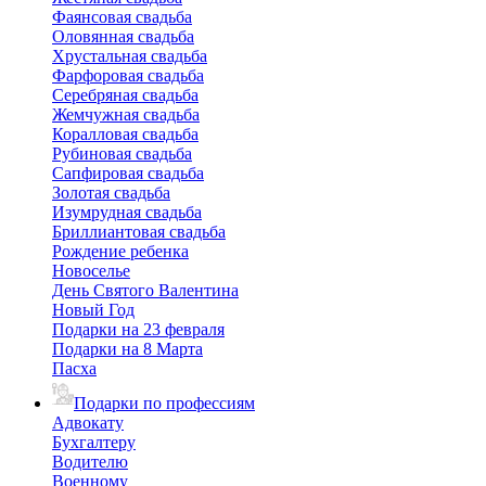
Фаянсовая свадьба
Оловянная свадьба
Хрустальная свадьба
Фарфоровая свадьба
Серебряная свадьба
Жемчужная свадьба
Коралловая свадьба
Рубиновая свадьба
Сапфировая свадьба
Золотая свадьба
Изумрудная свадьба
Бриллиантовая свадьба
Рождение ребенка
Новоселье
День Святого Валентина
Новый Год
Подарки на 23 февраля
Подарки на 8 Марта
Пасха
Подарки по профессиям
Адвокату
Бухгалтеру
Водителю
Военному