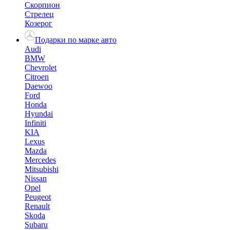
Скорпион
Стрелец
Козерог
Подарки по марке авто
Audi
BMW
Chevrolet
Citroen
Daewoo
Ford
Honda
Hyundai
Infiniti
KIA
Lexus
Mazda
Mercedes
Mitsubishi
Nissan
Opel
Peugeot
Renault
Skoda
Subaru