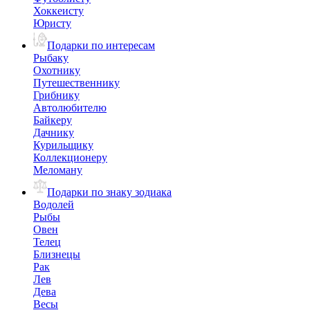
Хоккеисту
Юристу
Подарки по интересам
Рыбаку
Охотнику
Путешественнику
Грибнику
Автолюбителю
Байкеру
Дачнику
Курильщику
Коллекционеру
Меломану
Подарки по знаку зодиака
Водолей
Рыбы
Овен
Телец
Близнецы
Рак
Лев
Дева
Весы