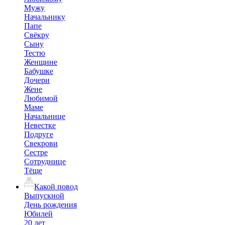
Мужу
Начальнику
Папе
Свёкру
Сыну
Тестю
Женщине
Бабушке
Дочери
Жене
Любимой
Маме
Начальнице
Невестке
Подруге
Свекрови
Сестре
Сотруднице
Тёще
Какой повод
Выпускной
День рождения
Юбилей
20 лет