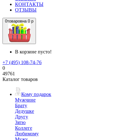
КОНТАКТЫ
ОТЗЫВЫ
0
товаров
на
0 р
В корзине пусто!
+7 (495) 108-74-76
0
49761
Каталог товаров
Кому подарок
Мужчине
Брату
Дедушке
Другу
Зятю
Коллеге
Любимому
Мужу