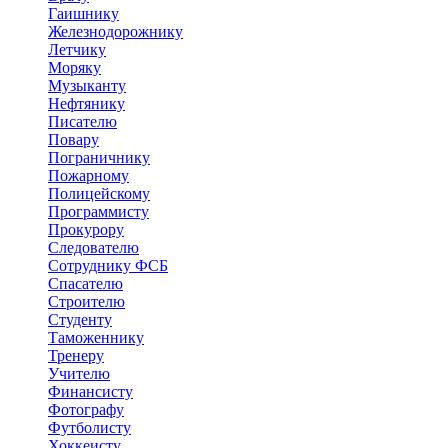
Гаишнику
Железнодорожнику
Летчику
Моряку
Музыканту
Нефтянику
Писателю
Повару
Пограничнику
Пожарному
Полицейскому
Программисту
Прокурору
Следователю
Сотруднику ФСБ
Спасателю
Строителю
Студенту
Таможеннику
Тренеру
Учителю
Финансисту
Фотографу
Футболисту
Хоккеисту