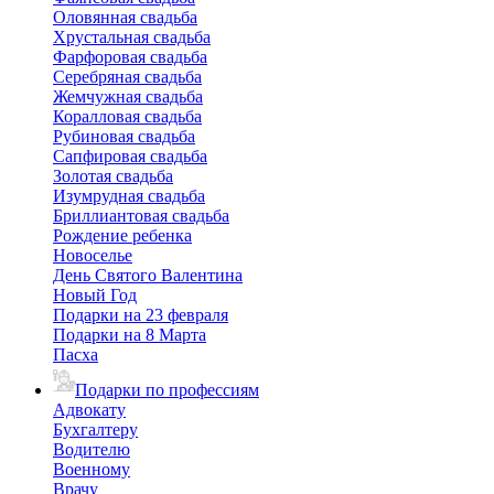
Оловянная свадьба
Хрустальная свадьба
Фарфоровая свадьба
Серебряная свадьба
Жемчужная свадьба
Коралловая свадьба
Рубиновая свадьба
Сапфировая свадьба
Золотая свадьба
Изумрудная свадьба
Бриллиантовая свадьба
Рождение ребенка
Новоселье
День Святого Валентина
Новый Год
Подарки на 23 февраля
Подарки на 8 Марта
Пасха
Подарки по профессиям
Адвокату
Бухгалтеру
Водителю
Военному
Врачу