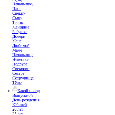
Начальнику
Папе
Свёкру
Сыну
Тестю
Женщине
Бабушке
Дочери
Жене
Любимой
Маме
Начальнице
Невестке
Подруге
Свекрови
Сестре
Сотруднице
Тёще
Какой повод
Выпускной
День рождения
Юбилей
20 лет
25 лет