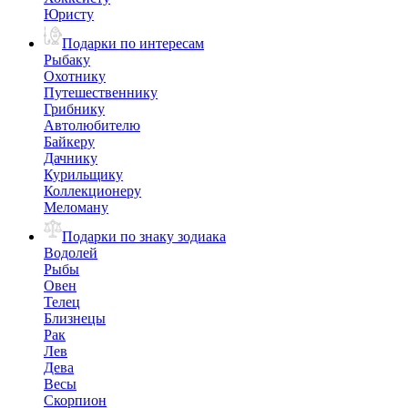
Юристу
Подарки по интересам
Рыбаку
Охотнику
Путешественнику
Грибнику
Автолюбителю
Байкеру
Дачнику
Курильщику
Коллекционеру
Меломану
Подарки по знаку зодиака
Водолей
Рыбы
Овен
Телец
Близнецы
Рак
Лев
Дева
Весы
Скорпион