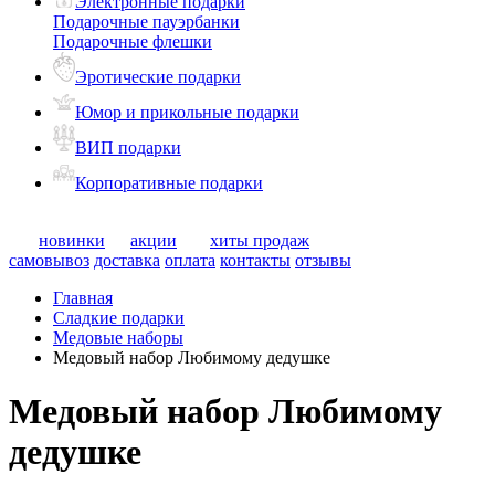
Электронные подарки
Подарочные пауэрбанки
Подарочные флешки
Эротические подарки
Юмор и прикольные подарки
ВИП подарки
Корпоративные подарки
новинки
акции
хиты продаж
самовывоз
доставка
оплата
контакты
отзывы
Главная
Сладкие подарки
Медовые наборы
Медовый набор Любимому дедушке
Медовый набор Любимому
дедушке