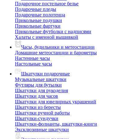
Подарочное постельное белье
Подарочные пледы
Подарочные полотенца
Прикольные подушки
Прикольные фартуки
Прикольные футболки с надписями
Халаты с именной вышивкой
Часы, будильники и метеостанции
Домашние метеостанции и барометры
Настенные часы
Настольные часы
Шкатулки подарочные
Музыкальные шкатулки
Футляры для бутылки
Шкатулки для рукоделия
Шкатулки для часов
Шкатулки для ювелирных украшений
Шкатулки из бересты
Шкатулки ручной работы
Шкатулки-сундучки
Шкатулки-фолианты, шкатулки-книги
Эксклюзивные шкатулки