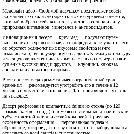
лакомствам, полезным для здоровья и настроения!
Медовый набор «Любимой дедушке» представляет собой
роскошный купаж из четырех сортов натурального десерта,
который вобрал в себя всю пользу летнего солнца и силу
природных витаминов, минералов и антиоксидантов.
Инновационный десерт — крем-мед — получают путем
насыщения натурального меда кислородом, в результате чего
он обретает великолепные вкусовые свойства и (что
немаловажно) очень умеренную сладость. Кремовую текстуру
и тающую консистенцию лакомства отлично подчеркивают
сушеные кусочки ягод и фруктов — клубники, клюквы,
апельсина и ароматного абрикоса.
В отличие от меда крем-мед имеет ограниченный срок
хранения — рекомендуется употребить его в течение 12
месяцев с момента изготовления. Дата производства указана
на упаковке.
Десерт расфасован в компактные банки из стекла (по 120
граммов каждого вида) и помещен в стильный дизайнерский
тубус с плотной металлической крышкой. Приятная
особенность оформления — персональная подача и
обращение, которое даст сразу понять, что к выбору подарка
отнеслись со всей душой и тщательностью.