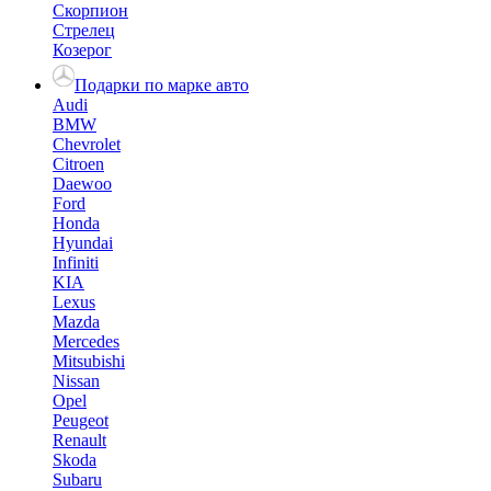
Скорпион
Стрелец
Козерог
Подарки по марке авто
Audi
BMW
Chevrolet
Citroen
Daewoo
Ford
Honda
Hyundai
Infiniti
KIA
Lexus
Mazda
Mercedes
Mitsubishi
Nissan
Opel
Peugeot
Renault
Skoda
Subaru