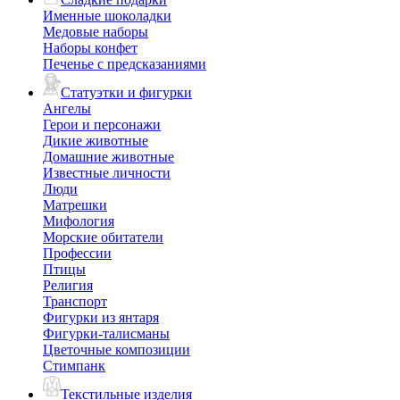
Именные шоколадки
Медовые наборы
Наборы конфет
Печенье с предсказаниями
Статуэтки и фигурки
Ангелы
Герои и персонажи
Дикие животные
Домашние животные
Известные личности
Люди
Матрешки
Мифология
Морские обитатели
Профессии
Птицы
Религия
Транспорт
Фигурки из янтаря
Фигурки-талисманы
Цветочные композиции
Стимпанк
Текстильные изделия