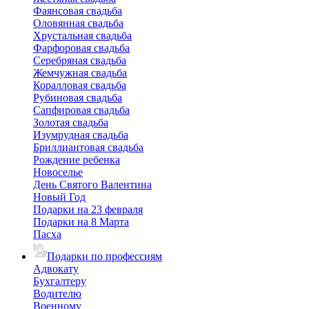
Фаянсовая свадьба
Оловянная свадьба
Хрустальная свадьба
Фарфоровая свадьба
Серебряная свадьба
Жемчужная свадьба
Коралловая свадьба
Рубиновая свадьба
Сапфировая свадьба
Золотая свадьба
Изумрудная свадьба
Бриллиантовая свадьба
Рождение ребенка
Новоселье
День Святого Валентина
Новый Год
Подарки на 23 февраля
Подарки на 8 Марта
Пасха
Подарки по профессиям
Адвокату
Бухгалтеру
Водителю
Военному