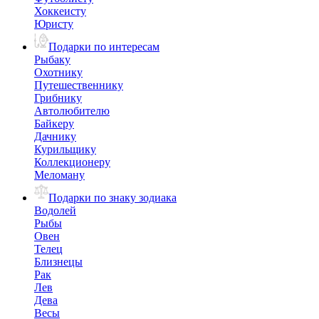
Хоккеисту
Юристу
Подарки по интересам
Рыбаку
Охотнику
Путешественнику
Грибнику
Автолюбителю
Байкеру
Дачнику
Курильщику
Коллекционеру
Меломану
Подарки по знаку зодиака
Водолей
Рыбы
Овен
Телец
Близнецы
Рак
Лев
Дева
Весы