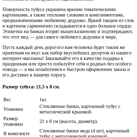
Поверхность тубуса украшена яркими тематическими
картинками, а также теплыми словами и комплиментами,
предназначенными любимому дедушке. Яркий тандем из слов
и картинок гармонично складывается в одно большое сердце.
Этикетки на банках вторят вышесказанному и подтверждают,
что этот мед — для самого любимого дедушки в мире.
Пусть каждый день дорогого вам человека будет таким же
приятным на вкус как набор вкуснейших десертов из нашего
интернет-магазина! Заказывайте его в качестве подарка к
праздникам или просто побалуйте себя и родных без особого
повода — а мы позаботимся о быстром оформлении заказа и
его доставке к вашему порогу.
Размер тубуса: 21,5 х 8 см.
Вес
1кг.
Стеклянные банки, картонный тубус с
Упаковка
металлической крышкой.
Размер
21 x 8 см (высота, диаметр).
упаковки
Стеклянные банки меда (4 шт), картонный
В комплекте
тубус с металлической крышкой.