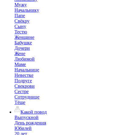
Мужу
Начальнику
Папе
Свёкру
Сыну
Тестю
Женщине
Бабушке
Дочери
Жене
Любимой
Маме
Начальнице
Невестке
Подруге
Свекрови
Сестре
Сотруднице
Тёще
Какой повод
Выпускной
День рождения
Юбилей
20 лет