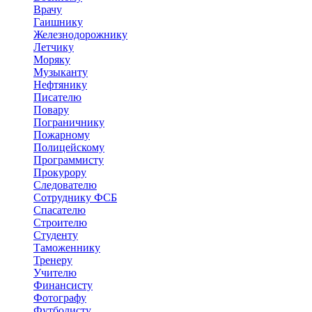
Врачу
Гаишнику
Железнодорожнику
Летчику
Моряку
Музыканту
Нефтянику
Писателю
Повару
Пограничнику
Пожарному
Полицейскому
Программисту
Прокурору
Следователю
Сотруднику ФСБ
Спасателю
Строителю
Студенту
Таможеннику
Тренеру
Учителю
Финансисту
Фотографу
Футболисту