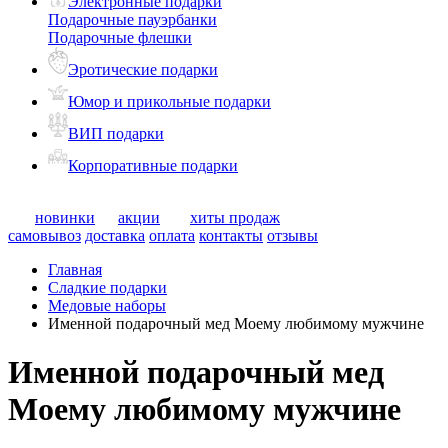
Электронные подарки
Подарочные пауэрбанки
Подарочные флешки
Эротические подарки
Юмор и прикольные подарки
ВИП подарки
Корпоративные подарки
новинки
акции
хиты продаж
самовывоз
доставка
оплата
контакты
отзывы
Главная
Сладкие подарки
Медовые наборы
Именной подарочный мед Моему любимому мужчине
Именной подарочный мед
Моему любимому мужчине