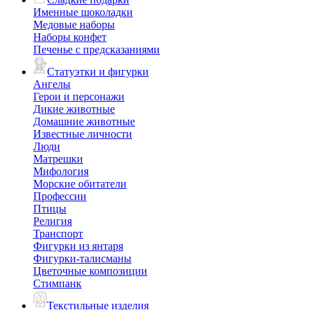
Именные шоколадки
Медовые наборы
Наборы конфет
Печенье с предсказаниями
Статуэтки и фигурки
Ангелы
Герои и персонажи
Дикие животные
Домашние животные
Известные личности
Люди
Матрешки
Мифология
Морские обитатели
Профессии
Птицы
Религия
Транспорт
Фигурки из янтаря
Фигурки-талисманы
Цветочные композиции
Стимпанк
Текстильные изделия