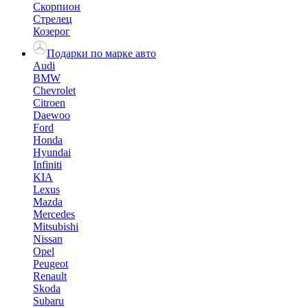
Скорпион
Стрелец
Козерог
Подарки по марке авто
Audi
BMW
Chevrolet
Citroen
Daewoo
Ford
Honda
Hyundai
Infiniti
KIA
Lexus
Mazda
Mercedes
Mitsubishi
Nissan
Opel
Peugeot
Renault
Skoda
Subaru