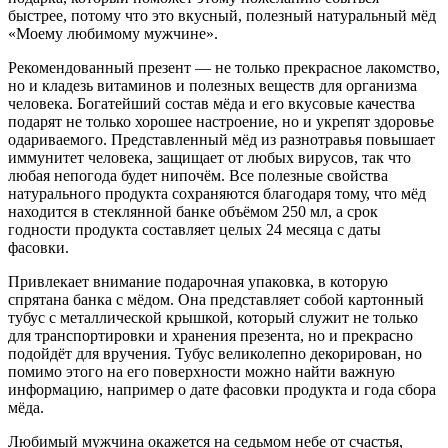
быстрее, потому что это вкусный, полезный натуральный мёд
«Моему любимому мужчине».
Рекомендованный презент — не только прекрасное лакомство,
но и кладезь витаминов и полезных веществ для организма
человека. Богатейший состав мёда и его вкусовые качества
подарят не только хорошее настроение, но и укрепят здоровье
одариваемого. Представленный мёд из разнотравья повышает
иммунитет человека, защищает от любых вирусов, так что
любая непогода будет нипочём. Все полезные свойства
натурального продукта сохраняются благодаря тому, что мёд
находится в стеклянной банке объёмом 250 мл, а срок
годности продукта составляет целых 24 месяца с даты
фасовки.
Привлекает внимание подарочная упаковка, в которую
спрятана банка с мёдом. Она представляет собой картонный
тубус с металлической крышкой, который служит не только
для транспортировки и хранения презента, но и прекрасно
подойдёт для вручения. Тубус великолепно декорирован, но
помимо этого на его поверхности можно найти важную
информацию, например о дате фасовки продукта и года сбора
мёда.
Любимый мужчина окажется на седьмом небе от счастья,