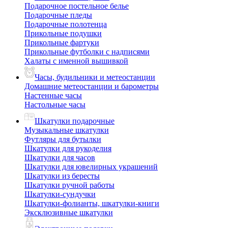
Подарочное постельное белье
Подарочные пледы
Подарочные полотенца
Прикольные подушки
Прикольные фартуки
Прикольные футболки с надписями
Халаты с именной вышивкой
Часы, будильники и метеостанции
Домашние метеостанции и барометры
Настенные часы
Настольные часы
Шкатулки подарочные
Музыкальные шкатулки
Футляры для бутылки
Шкатулки для рукоделия
Шкатулки для часов
Шкатулки для ювелирных украшений
Шкатулки из бересты
Шкатулки ручной работы
Шкатулки-сундучки
Шкатулки-фолианты, шкатулки-книги
Эксклюзивные шкатулки