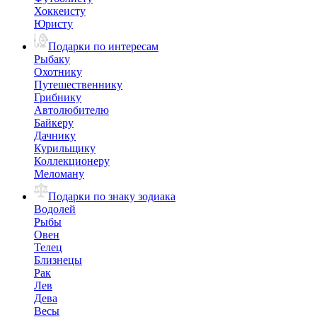
Хоккеисту
Юристу
Подарки по интересам
Рыбаку
Охотнику
Путешественнику
Грибнику
Автолюбителю
Байкеру
Дачнику
Курильщику
Коллекционеру
Меломану
Подарки по знаку зодиака
Водолей
Рыбы
Овен
Телец
Близнецы
Рак
Лев
Дева
Весы