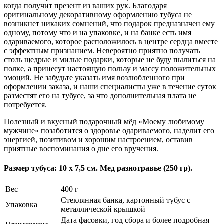
когда получит презент из ваших рук. Благодаря
оригинальному декоративному оформлению тубуса не
возникнет никаких сомнений, что подарок предназначен ему
одному, потому что и на упаковке, и на банке есть имя
одариваемого, которое расположилось в центре сердца вместе
с эффектным признанием. Невероятно приятно получать
столь щедрые и милые подарки, которые не буду пылиться на
полке, а принесут настоящую пользу и массу положительных
эмоций. Не забудьте указать имя возлюбленного при
оформлении заказа, и наши специалисты уже в течение суток
разместят его на тубусе, за что дополнительная плата не
потребуется.
Полезный и вкусный подарочный мёд «Моему любимому
мужчине» позаботится о здоровье одариваемого, наделит его
энергией, позитивом и хорошим настроением, оставив
приятные воспоминания о дне его вручения.
Размер тубуса: 10 х 7,5 см. Мед разнотравье (250 гр).
Вес
400 г
Стеклянная банка, картонный тубус с
Упаковка
металлической крышкой
Дата фасовки, год сбора и более подробная