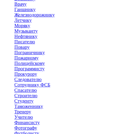
Врачу
Гаишнику
Железнодорожнику
Летчику
Моряку
Музыканту
Нефтянику
Писателю
Повару
Пограничнику
Пожарному
Полицейскому
Программисту
Прокурору
Следователю
Сотруднику ФСБ
Спасателю
Строителю
Студенту
Таможеннику
Тренеру
Учителю
Финансисту
Фотографу
Футболисту