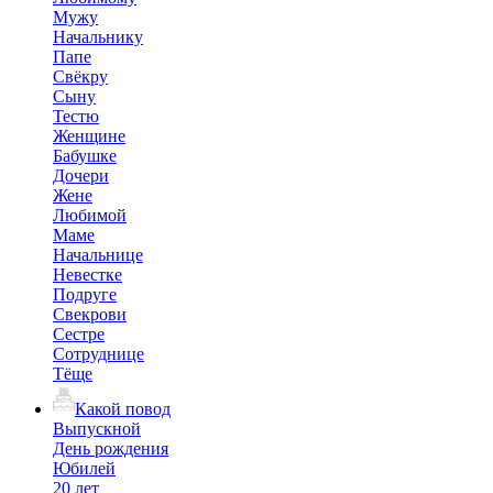
Мужу
Начальнику
Папе
Свёкру
Сыну
Тестю
Женщине
Бабушке
Дочери
Жене
Любимой
Маме
Начальнице
Невестке
Подруге
Свекрови
Сестре
Сотруднице
Тёще
Какой повод
Выпускной
День рождения
Юбилей
20 лет