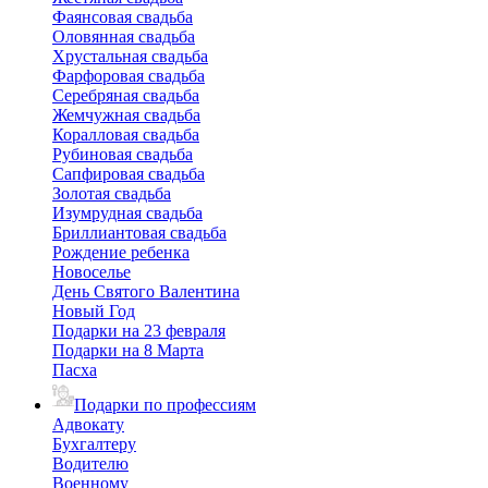
Фаянсовая свадьба
Оловянная свадьба
Хрустальная свадьба
Фарфоровая свадьба
Серебряная свадьба
Жемчужная свадьба
Коралловая свадьба
Рубиновая свадьба
Сапфировая свадьба
Золотая свадьба
Изумрудная свадьба
Бриллиантовая свадьба
Рождение ребенка
Новоселье
День Святого Валентина
Новый Год
Подарки на 23 февраля
Подарки на 8 Марта
Пасха
Подарки по профессиям
Адвокату
Бухгалтеру
Водителю
Военному