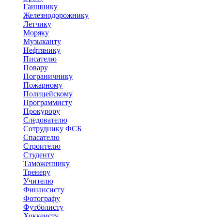
Гаишнику
Железнодорожнику
Летчику
Моряку
Музыканту
Нефтянику
Писателю
Повару
Пограничнику
Пожарному
Полицейскому
Программисту
Прокурору
Следователю
Сотруднику ФСБ
Спасателю
Строителю
Студенту
Таможеннику
Тренеру
Учителю
Финансисту
Фотографу
Футболисту
Хоккеисту