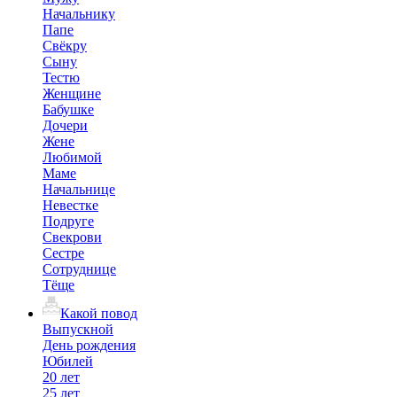
Начальнику
Папе
Свёкру
Сыну
Тестю
Женщине
Бабушке
Дочери
Жене
Любимой
Маме
Начальнице
Невестке
Подруге
Свекрови
Сестре
Сотруднице
Тёще
Какой повод
Выпускной
День рождения
Юбилей
20 лет
25 лет