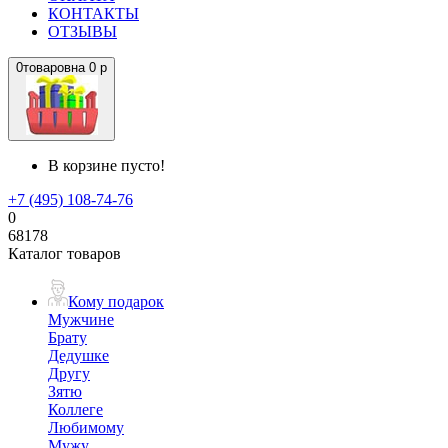
КОНТАКТЫ
ОТЗЫВЫ
0
товаров
на
0 р
В корзине пусто!
+7 (495) 108-74-76
0
68178
Каталог товаров
Кому подарок
Мужчине
Брату
Дедушке
Другу
Зятю
Коллеге
Любимому
Мужу