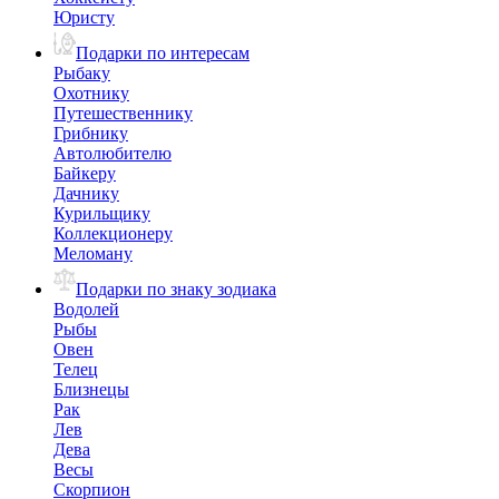
Юристу
Подарки по интересам
Рыбаку
Охотнику
Путешественнику
Грибнику
Автолюбителю
Байкеру
Дачнику
Курильщику
Коллекционеру
Меломану
Подарки по знаку зодиака
Водолей
Рыбы
Овен
Телец
Близнецы
Рак
Лев
Дева
Весы
Скорпион