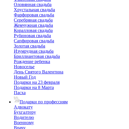
Оловянная свадьба
Хрустальная свадьба
Фарфоровая свадьба
Серебряная свадьба
Жемчужная свадьба
Коралловая свадьба
Рубиновая свадьба
Сапфировая свадьба
Золотая свадьба
Изумрудная свадьба
Бриллиантовая свадьба
Рождение ребенка
Новоселье
День Святого Валентина
Новый Год
Подарки на 23 февраля
Подарки на 8 Марта
Пасха
Подарки по профессиям
Адвокату
Бухгалтеру
Водителю
Военному
Врачу